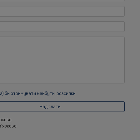
ла) би отримувати майбутні розсилки.
Надіслати
язково
ов'язково