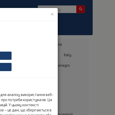
×
ини
Bosnia, Herzegovina
Bulgaria
ermany
Greece
Hungary
Italy
mania
Russia
Serbia, Montenegro
для аналізу використання веб-
elcon
ю про потреби користувачів. Ця
tral Office
цій. У цьому контексті
ristos Vas. Tselis E.E.
e – це дані, що зберігаються в
d National Road Patras-Korinthos & Roumelioti