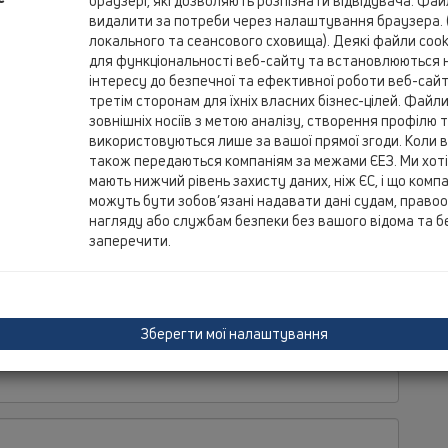
браузері, які дозволяють розпізнати відвідувача. Фа
Ag.
видалити за потреби через налаштування браузера. 
GR
локального та сеансового сховища). Деякі файли cooki
для функціональності веб-сайту та встановлюються н
інтересу до безпечної та ефективної роботи веб-сай
третім сторонам для їхніх власних бізнес-цілей. Файли 
зовнішніх носіїв з метою аналізу, створення профілю
використовуються лише за вашої прямої згоди. Коли в
також передаються компаніям за межами ЄЕЗ. Ми хотіл
Br
мають нижчий рівень захисту даних, ніж ЄС, і що компан
27-
можуть бути зобов’язані надавати дані судам, право
GR
нагляду або службам безпеки без вашого відома та б
заперечити.
Зберегти мої налаштування