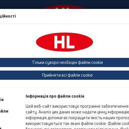
ційності
События
Фирма
HL Дім
Контакти та нов
 (Estonia, Latvia, Lithuania)
Belgium, Luxembourg, Netherlands
land, Norway, Sweden
France
GB, Ireland, Iceland, USA
G
Тільки суворо необхідні файли cookie
Macedonia
Moldavia
Poland
Portugal, Spain
Ro
Прийняти всі файли cookie
Türkiye
Ukraine, Georgia
Інформація про файли cookie
ie
Цей веб-сайт використовує програмне забезпечення 
Ts
айли
сайту. Аналіз цих даних може надати цінну інформаці
Cen
інформація допомагає покращити якість наших пропози
Ch
використовуються так звані файли cookie. Файли cooki
Ol
e