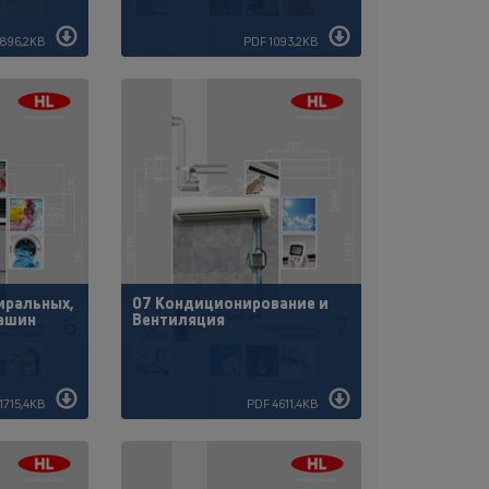
896,2KB
PDF 1093,2KB
иральных,
07 Кондиционирование и
ашин
Вентиляция
1715,4KB
PDF 4611,4KB