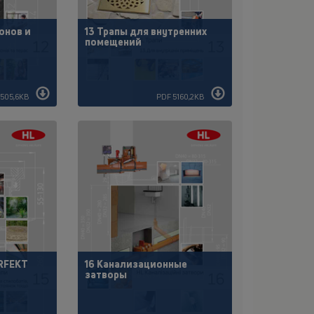
онов и
13 Трапы для внутренних
помещений
3505,6KB
PDF 5160,2KB
ERFEKT
16 Канализационные
затворы