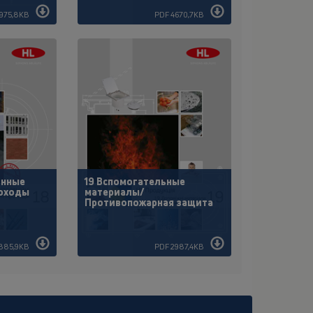
1975,8KB
PDF 4670,7KB
онные
19 Вспомогательные
оходы
материалы/
Противопожарная защита
885,9KB
PDF 2987,4KB