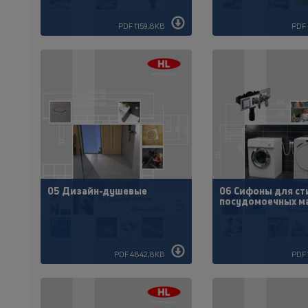
PDF 1159,8KB
PDF 
05 Дизайн-душевые
06 Сифоны для ст
посудомоечных м
PDF 4842,8KB
PDF 