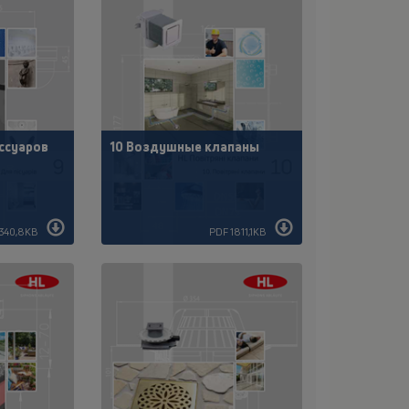
ссуаров
10 Воздушные клапаны
340,8KB
PDF 1811,1KB