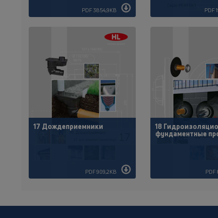
PDF 3854,9KB
PDF 
17 Дождеприемники
18 Гидроизоляци
фундаментные пр
PDF 909,2KB
PDF 