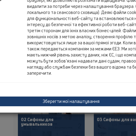
браузері, які дозволяють розпізнати відвідувача. Фа
видалити за потреби через налаштування браузера. 
локального та сеансового сховища). Деякі файли cooki
для функціональності веб-сайту та встановлюються н
КАТАЛОГ
00 Содержание
інтересу до безпечної та ефективної роботи веб-сай
третім сторонам для їхніх власних бізнес-цілей. Файли 
зовнішніх носіїв з метою аналізу, створення профілю
використовуються лише за вашої прямої згоди. Коли в
PDF 43493,6KB
PDF
також передаються компаніям за межами ЄЕЗ. Ми хотіл
мають нижчий рівень захисту даних, ніж ЄС, і що компан
можуть бути зобов’язані надавати дані судам, право
нагляду або службам безпеки без вашого відома та б
заперечити.
Зберегти мої налаштування
02 Сифоны для
03 Сифоны для ва
умывальников