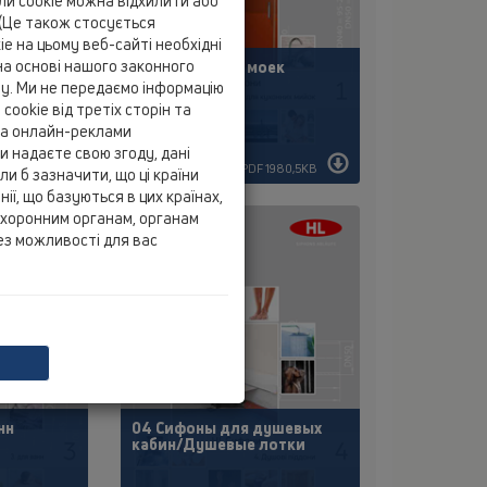
йли cookie можна відхилити або
(Це також стосується
e на цьому веб-сайті необхідні
а основі нашого законного
01 Сифоны для моек
ту. Ми не передаємо інформацію
cookie від третіх сторін та
 та онлайн-реклами
и надаєте свою згоду, дані
 115,6KB
PDF 1980,5KB
и б зазначити, що ці країни
ії, що базуються в цих країнах,
охоронним органам, органам
ез можливості для вас
нн
04 Сифоны для душевых
кабин/Душевые лотки