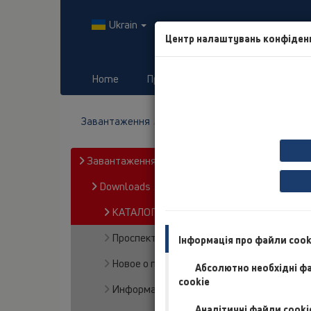
Ukrain
Центр налаштувань конфіден
Home
Продукты
Завантаження
Завантаження
Downloads
КАТАЛОГ
Завантаження
Downloads
КАТАЛОГ
Проспекты
Інформація про файли cook
Новое о продуктах
Абсолютно необхідні ф
cookie
Информационный материал
Аналітичні файли cooki