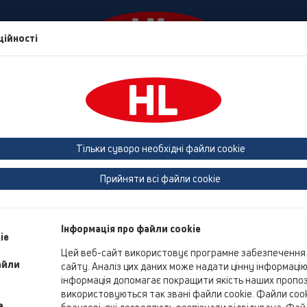
ційності
События
Фирма
HL Дім
Контакти та нов
Тільки суворо необхідні файли cookie
КАТАЛОГ 35 ua (2026)
Прийняти всі файли cookie
Інформація про файли cookie
ie
Цей веб-сайт використовує програмне забезпечення 
айли
сайту. Аналіз цих даних може надати цінну інформаці
інформація допомагає покращити якість наших пропози
використовуються так звані файли cookie. Файли cooki
e