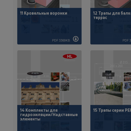
11 Кровельные воронки
12 Трапы для балк
террас
PDF 3369KB
PDF 
14 Комплекты для
15 Трапы серии P
гидрозиляции/Надставные
элементы