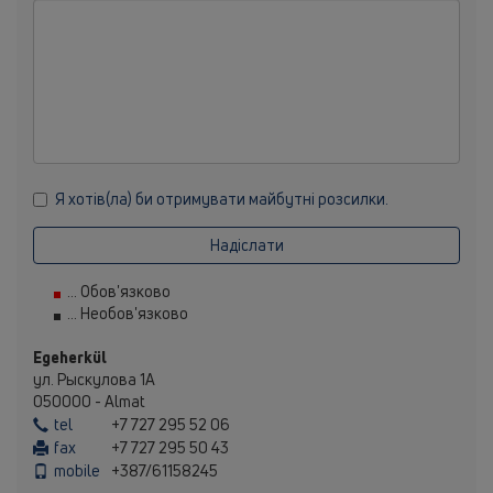
Я хотів(ла) би отримувати майбутні розсилки.
Надіслати
... Обов'язково
... Необов'язково
Egeherkül
ул. Рыскулова 1А
050000 - Almat
tel
+7 727 295 52 06
fax
+7 727 295 50 43
mobile
+387/61158245