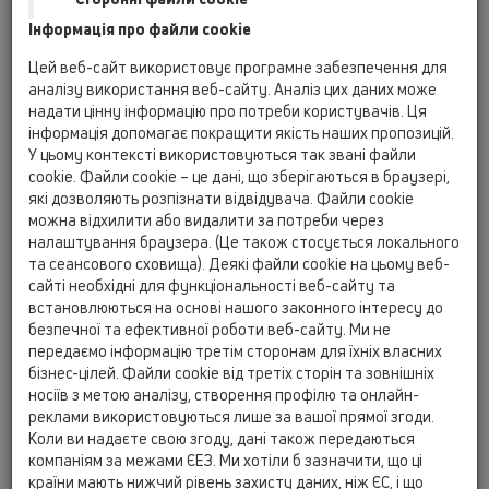
Інформація про файли cookie
Kazakhstan, Kyrgystan, Tajikistan
Kosovo
Цей веб-сайт використовує програмне забезпечення для
Macedonia
Moldavia
Poland
аналізу використання веб-сайту. Аналіз цих даних може
надати цінну інформацію про потреби користувачів. Ця
інформація допомагає покращити якість наших пропозицій.
Portugal, Spain
Romania
Russia
У цьому контексті використовуються так звані файли
cookie. Файли cookie – це дані, що зберігаються в браузері,
Serbia, Montenegro
Slovakia, Belarus
які дозволяють розпізнати відвідувача. Файли cookie
можна відхилити або видалити за потреби через
Slovenia
Switzerland
Türkiye
налаштування браузера. (Це також стосується локального
та сеансового сховища). Деякі файли cookie на цьому веб-
Ukraine, Georgia
сайті необхідні для функціональності веб-сайту та
встановлюються на основі нашого законного інтересу до
HL Kazakhstan, Kyrgystan,
безпечної та ефективної роботи веб-сайту. Ми не
передаємо інформацію третім сторонам для їхніх власних
Tajikistan
бізнес-цілей. Файли cookie від третіх сторін та зовнішніх
носіїв з метою аналізу, створення профілю та онлайн-
Посада
реклами використовуються лише за вашої прямої згоди.
Коли ви надаєте свою згоду, дані також передаються
компаніям за межами ЄЕЗ. Ми хотіли б зазначити, що ці
Ім'я
країни мають нижчий рівень захисту даних, ніж ЄС, і що