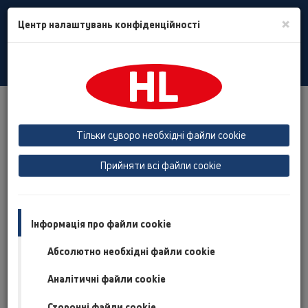
Toggle
×
Центр налаштувань конфіденційності
Search
Ukrain
Toggle
Navigat
Austria
Albania
Azerbaijan
Тільки суворо необхідні файли cookie
Baltikum (Estonia, Latvia, Lithuania)
Прийняти всі файли cookie
Belgium, Luxembourg, Netherlands
Bosnia, Herzegovina
Bulgaria
Croatia
Cyprus
Czech Republic
Інформація про файли cookie
Finland, Norway, Sweden
France
Абсолютно необхідні файли cookie
GB, Ireland, Iceland, USA
Аналітичні файли cookie
Germany
Greece
Сторонні файли cookie
Hungary
Italy