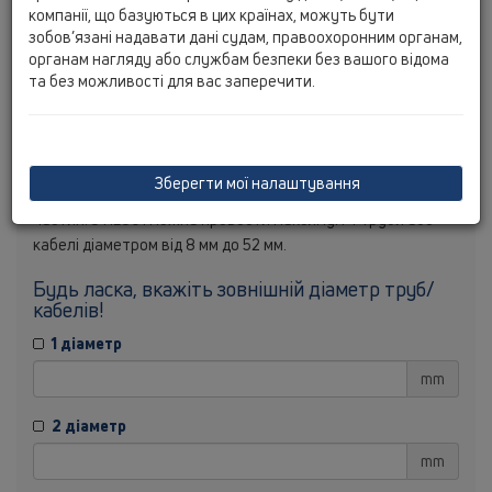
компанії, що базуються в цих країнах, можуть бути
min:
40
[mm] max:
50
[mm]
зобов’язані надавати дані судам, правоохоронним органам,
min:
40
[mm] max:
50
[mm]
органам нагляду або службам безпеки без вашого відома
HL801
та без можливості для вас заперечити.
min:
8
[mm] max:
25
[mm]
min:
8
[mm] max:
33
[mm]
min:
8
[mm] max:
38
[mm]
min:
8
[mm] max:
52
[mm]
Зберегти мої налаштування
Ця програма розраховує найкращий пакет запасних
частин. З HL801 можна провести максимум 4 труби або
кабелі діаметром від 8 мм до 52 мм.
Будь ласка, вкажіть зовнішній діаметр труб/
кабелів!
1 діаметр
mm
2 діаметр
mm