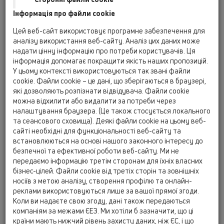
элемент для ввода труб и/
Інформація про файли cookie
или кабелей в здание
Цей веб-сайт використовує програмне забезпечення для
аналізу використання веб-сайту. Аналіз цих даних може
надати цінну інформацію про потреби користувачів. Ця
HL800/160
HL800P/160
або
інформація допомагає покращити якість наших пропозицій.
min:
160
[mm] max:
165
[mm]
У цьому контексті використовуються так звані файли
cookie. Файли cookie – це дані, що зберігаються в браузері,
HL800/125
HL800P/125
або
які дозволяють розпізнати відвідувача. Файли cookie
min:
125
[mm] max:
130
[mm]
можна відхилити або видалити за потреби через
HL800/110
HL800P/110
або
налаштування браузера. (Це також стосується локального
min:
110
[mm] max:
115
[mm]
та сеансового сховища). Деякі файли cookie на цьому веб-
сайті необхідні для функціональності веб-сайту та
HL800/63-75
HL800P/63-75
або
встановлюються на основі нашого законного інтересу до
min:
63
[mm] max:
75
[mm]
безпечної та ефективної роботи веб-сайту. Ми не
HL800.2/63-75
HL800P.2/63-75
або
передаємо інформацію третім сторонам для їхніх власних
min:
63
[mm] max:
75
[mm]
бізнес-цілей. Файли cookie від третіх сторін та зовнішніх
min:
63
[mm] max:
75
[mm]
носіїв з метою аналізу, створення профілю та онлайн-
реклами використовуються лише за вашої прямої згоди.
HL800/40-50
HL800P/40-50
або
Коли ви надаєте свою згоду, дані також передаються
min:
40
[mm] max:
50
[mm]
компаніям за межами ЄЕЗ. Ми хотіли б зазначити, що ці
HL800.2/40-50
HL800P.2/40-50
країни мають нижчий рівень захисту даних, ніж ЄС, і що
або