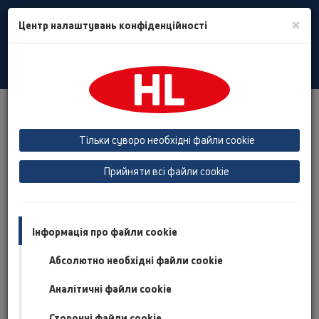
Toggle
×
Центр налаштувань конфіденційності
Search
Ukrain
Toggle
Navigat
Продукты
Обзор продукта
13 Трапи для внутрішніх приміщень
Тільки суворо необхідні файли cookie
Обзор продукта
Прийняти всі файли cookie
13 Трапи для внутрішніх приміщень
Продукти
Інформація про файли cookie
Допоміжні матеріали
Абсолютно необхідні файли cookie
HL0317.4E
Аналітичні файли cookie
13 Трапи для внутрішніх приміщень / Допоміжні
матеріали / Spare parts / HL0317.4E
Сторонні файли cookie