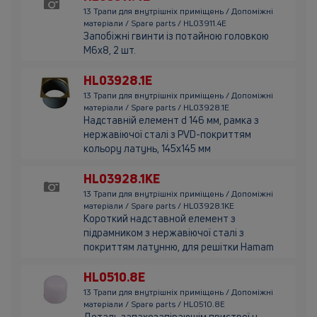
13 Трапи для внутрішніх приміщень / Допоміжні
матеріали / Spare parts / HL03911.4E
Запобіжні гвинти із потайною головкою
М6х8, 2 шт.
HL03928.1E
13 Трапи для внутрішніх приміщень / Допоміжні
матеріали / Spare parts / HL03928.1E
Надставній елемент d 146 мм, рамка з
нержавіючої сталі з PVD-покриттям
кольору латунь, 145х145 мм
HL03928.1KE
13 Трапи для внутрішніх приміщень / Допоміжні
матеріали / Spare parts / HL03928.1KE
Короткий надставной елемент з
підрамником з нержавіючої сталі з
покриттям латунню, для решітки Hamam
HL0510.8E
13 Трапи для внутрішніх приміщень / Допоміжні
матеріали / Spare parts / HL0510.8E
Деталь запахозапірающім пристрої у