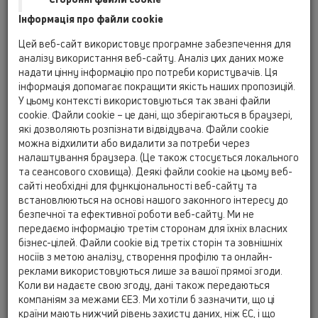
зменшення DN110xDN75
Інформація про файли cookie
HL01067D
Цей веб-сайт використовує програмне забезпечення для
13 Трапи для внутрішніх приміщень / Допоміжні
аналізу використання веб-сайту. Аналіз цих даних може
матеріали / Spare parts / HL01067D
надати цінну інформацію про потреби користувачів. Ця
О-кільце 92х4мм
інформація допомагає покращити якість наших пропозицій.
У цьому контексті використовуються так звані файли
HL01086D
cookie. Файли cookie – це дані, що зберігаються в браузері,
13 Трапи для внутрішніх приміщень / Допоміжні
які дозволяють розпізнати відвідувача. Файли cookie
матеріали / Spare parts / HL01086D
можна відхилити або видалити за потреби через
О-кільце 88х5мм
налаштування браузера. (Це також стосується локального
та сеансового сховища). Деякі файли cookie на цьому веб-
HL317KHN
сайті необхідні для функціональності веб-сайту та
13 Трапи для внутрішніх приміщень / Допоміжні
встановлюються на основі нашого законного інтересу до
матеріали / Spare parts / HL317KHN
безпечної та ефективної роботи веб-сайту. Ми не
Корпус трапа для внутрішніх приміщень
передаємо інформацію третім сторонам для їхніх власних
DN75 вертикальний з бітумним полотном,
бізнес-цілей. Файли cookie від третіх сторін та зовнішніх
ніровкладишем.
носіїв з метою аналізу, створення профілю та онлайн-
реклами використовуються лише за вашої прямої згоди.
HL03911.5E
Коли ви надаєте свою згоду, дані також передаються
13 Трапи для внутрішніх приміщень / Допоміжні
компаніям за межами ЄЕЗ. Ми хотіли б зазначити, що ці
матеріали / Spare parts / HL03911.5E
країни мають нижчий рівень захисту даних, ніж ЄС, і що
L-wrench for Pin Hexagon ST 4mm