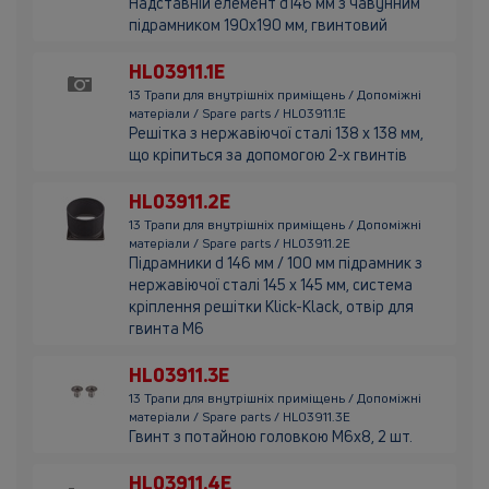
Надставній елемент d146 мм з чавунним
підрамником 190х190 мм, гвинтовий
HL03911.1E
13 Трапи для внутрішніх приміщень / Допоміжні
матеріали / Spare parts / HL03911.1E
Решітка з нержавіючої сталі 138 х 138 мм,
що кріпиться за допомогою 2-х гвинтів
HL03911.2E
13 Трапи для внутрішніх приміщень / Допоміжні
матеріали / Spare parts / HL03911.2E
Підрамники d 146 мм / 100 мм підрамник з
нержавіючої сталі 145 х 145 мм, система
кріплення решітки Klick-Klack, отвір для
гвинта М6
HL03911.3E
13 Трапи для внутрішніх приміщень / Допоміжні
матеріали / Spare parts / HL03911.3E
Гвинт з потайною головкою М6х8, 2 шт.
HL03911.4E