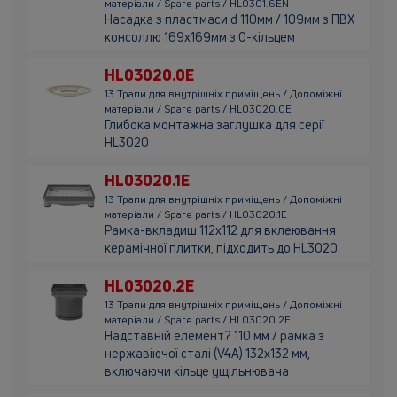
матеріали / Spare parts / HL0301.6EN
Насадка з пластмаси d 110мм / 109мм з ПВХ
консоллю 169х169мм з О-кільцем
HL03020.0E
13 Трапи для внутрішніх приміщень / Допоміжні
матеріали / Spare parts / HL03020.0E
Глибока монтажна заглушка для серії
HL3020
HL03020.1E
13 Трапи для внутрішніх приміщень / Допоміжні
матеріали / Spare parts / HL03020.1E
Рамка-вкладиш 112х112 для вклеювання
керамічної плитки, підходить до HL3020
HL03020.2E
13 Трапи для внутрішніх приміщень / Допоміжні
матеріали / Spare parts / HL03020.2E
Надставній елемент? 110 мм / рамка з
нержавіючої сталі (V4A) 132x132 мм,
включаючи кільце ущільнювача