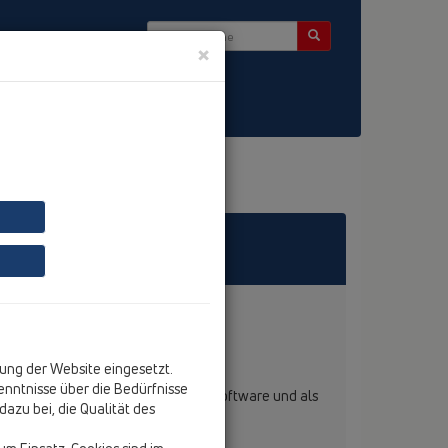
×
Kontakt & Newsletter
 A-2063
ung der Website eingesetzt.
nntnisse über die Bedürfnisse
ur Verwendung in Ausschreibungssoftware und als
azu bei, die Qualität des