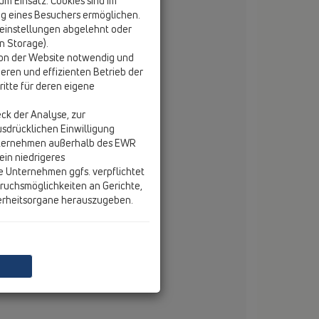
 Einsatz. Cookies sind im
g eines Besuchers ermöglichen.
k LB-HT Version 13
einstellungen abgelehnt oder
on Storage).
ersion 13
tion der Website notwendig und
eren und effizienten Betrieb der
itte für deren eigene
ck der Analyse, zur
usdrücklichen Einwilligung
nternehmen außerhalb des EWR
ein niedrigeres
e Unternehmen ggfs. verpflichtet
ruchsmöglichkeiten an Gerichte,
erheitsorgane herauszugeben.