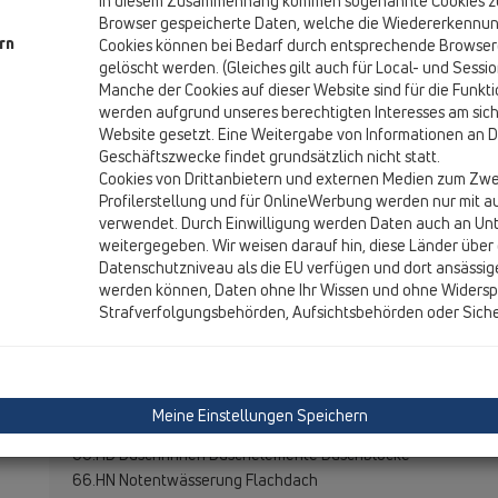
In diesem Zusammenhang kommen sogenannte Cookies zum
Browser gespeicherte Daten, welche die Wiedererkennun
Leistungsbeschreibung Haustechni
rn
Cookies können bei Bedarf durch entsprechende Browser
gelöscht werden. (Gleiches gilt auch für Local- und Sessi
LG 66 Bauteile f.Entwässerungsanlagen (LB-Ergänzung) V
Manche der Cookies auf dieser Website sind für die Funk
werden aufgrund unseres berechtigten Interesses am sich
LB-HT013 Ergänzungen HUTTERER-LECHNER
Website gesetzt. Eine Weitergabe von Informationen an Dr
Geschäftszwecke findet grundsätzlich nicht statt.
Unterleistungsgruppen (ULG) - Übersicht:
Cookies von Drittanbietern und externen Medien zum Zwe
Profilerstellung und für OnlineWerbung werden nur mit a
66.H1 Küchen-u.Waschtischsifone
verwendet. Durch Einwilligung werden Daten auch an U
66.H2 Badewannen-u.Duschabläufe, Gerätesifone
weitergegeben. Wir weisen darauf hin, diese Länder über 
66.H3 Anschlüsse für Geräte und Einrichtungsgegenstände
Datenschutzniveau als die EU verfügen und dort ansässig
66.H4 WC- und Urinalanschlüsse Rohrbelüfter
werden können, Daten ohne Ihr Wissen und ohne Widersp
66.H5 Dach- Balkon- u.Terrassenabläufe
Strafverfolgungsbehörden, Aufsichtsbehörden oder Sich
66.H6 Boden- u.Kellerabläufe Regensinkkästen
66.H7 Großabläufe und Kellerabläufe
66.H8 Rückstauverschlüsse und Regensinkkästen
Meine Einstellungen Speichern
66.H9 Abdichtung, Brandschutz und Übergänge
66.HD Duschrinnen Duschelemente Duschblöcke
66.HN Notentwässerung Flachdach