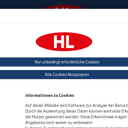
Termine
Unternehmen
HL Haus
Presse
Nur unbedingt erforderliche Cookies
Ausschreibungstexte
Alle Cookies Akzeptieren
Informationen zu Cookies
Ausschreibungstexte nach ÖNORM
Auf dieser Website wird Software zur Analyse der Benutz
Durch die Auswertung dieser Daten können wertvolle Erke
Hier unsere Ausschreibungstexte nach ÖNORM A-2063 z
der Nutzer gewonnen werden. Diese Erkenntnisse tragen d
PDF-Dokument.
Angebotes noch weiter zu verbessern.