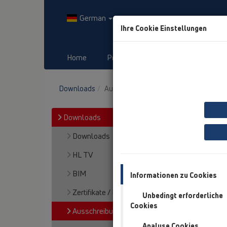
German
Ihre Cookie Einstellungen
Home
Produkte
Downloads
Downloads
Ausschreibungstexte
Downloads
Downloads
HL TV
BIM
Informationen zu Cookies
Zertifikate / Prüfzeugnisse
Unbedingt erforderliche
Cookies
Ausschreibungstexte
Analyse Cookies