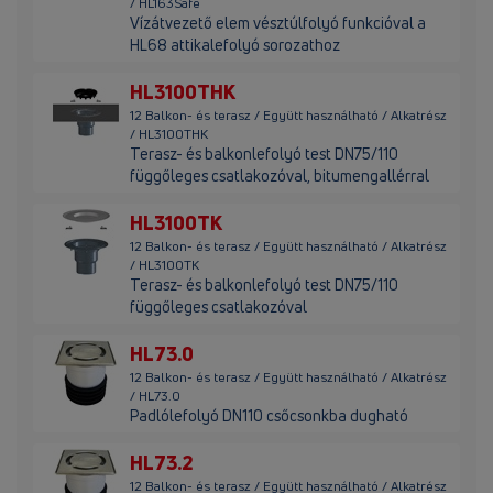
/ HL163Safe
Vízátvezető elem vésztúlfolyó funkcióval a
HL68 attikalefolyó sorozathoz
HL3100THK
12 Balkon- és terasz / Együtt használható / Alkatrész
/ HL3100THK
Terasz- és balkonlefolyó test DN75/110
függőleges csatlakozóval, bitumengallérral
HL3100TK
12 Balkon- és terasz / Együtt használható / Alkatrész
/ HL3100TK
Terasz- és balkonlefolyó test DN75/110
függőleges csatlakozóval
HL73.0
12 Balkon- és terasz / Együtt használható / Alkatrész
/ HL73.0
Padlólefolyó DN110 csőcsonkba dugható
HL73.2
12 Balkon- és terasz / Együtt használható / Alkatrész