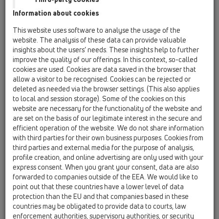
szigetelő készlethez
Information about cookies
HL0114D
This website uses software to analyse the usage of the
12 Balkon- és terasz / Együtt használható / Alkatrész
website. The analysis of these data can provide valuable
/ HL0114D
insights about the users’ needs. These insights help to further
Ajakos tömítőgyűrű DN75
improve the quality of our offerings. In this context, so-called
cookies are used. Cookies are data saved in the browser that
HL0152.1E
allow a visitor to be recognised. Cookies can be rejected or
12 Balkon- és terasz / Együtt használható / Alkatrész
deleted as needed via the browser settings. (This also applies
/ HL0152.1E
to local and session storage). Some of the cookies on this
Csavar (1db) 6,3x19mm, alátéttel
website are necessary for the functionality of the website and
are set on the basis of our legitimate interest in the secure and
HL05100.4E
efficient operation of the website. We do not share information
12 Balkon- és terasz / Együtt használható / Alkatrész
with third parties for their own business purposes. Cookies from
/ HL05100.4E
third parties and external media for the purpose of analysis,
Csappantyúszelepes bűzzár
profile creation, and online advertising are only used with your
express consent. When you grant your consent, data are also
HL068.10E
forwarded to companies outside of the EEA. We would like to
12 Balkon- és terasz / Együtt használható / Alkatrész
point out that these countries have a lower level of data
/ HL068.10E
protection than the EU and that companies based in these
PP csatlakozócsővel DN110 a HL68
countries may be obligated to provide data to courts, law
attikalefolyó sorozathoz
enforcement authorities, supervisory authorities, or security