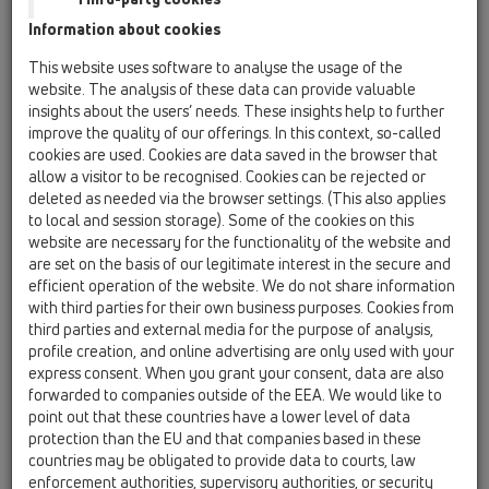
Information about cookies
HL200/90
08 WC / Termékek / HL200 / HL200/90
This website uses software to analyse the usage of the
WC-csatlakozó elfordítható excenterrel és
website. The analysis of these data can provide valuable
többrészes DN90 ajakos tömítéssel
insights about the users’ needs. These insights help to further
improve the quality of our offerings. In this context, so-called
HL201/1
cookies are used. Cookies are data saved in the browser that
08 WC / Termékek / HL201 / HL201/1
allow a visitor to be recognised. Cookies can be rejected or
WC-csatlakozó többrészes DN110 ajakos
deleted as needed via the browser settings. (This also applies
tömítéssel
to local and session storage). Some of the cookies on this
website are necessary for the functionality of the website and
HL202
are set on the basis of our legitimate interest in the secure and
efficient operation of the website. We do not share information
08 WC / Termékek / HL202 / HL202
Elágazó idom DN110/50
with third parties for their own business purposes. Cookies from
third parties and external media for the purpose of analysis,
HL202G
profile creation, and online advertising are only used with your
express consent. When you grant your consent, data are also
08 WC / Termékek / HL202 / HL202G
Elágazó idom DN110
forwarded to companies outside of the EEA. We would like to
point out that these countries have a lower level of data
HL203/1
protection than the EU and that companies based in these
countries may be obligated to provide data to courts, law
08 WC / Termékek / HL203 / HL203/1
enforcement authorities, supervisory authorities, or security
WC-csatlakozó DN110 ajakos tömítéssel