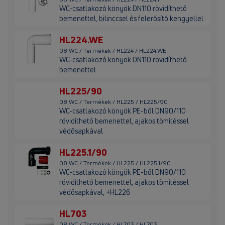
WC-csatlakozó könyök DN110 rövidíthető
bemenettel, bilinccsel és felerősítő kengyellel
HL224.WE
08 WC / Termékek / HL224 / HL224.WE
WC-csatlakozó könyök DN110 rövidíthető
bemenettel
HL225/90
08 WC / Termékek / HL225 / HL225/90
WC-csatlakozó könyök PE-ből DN90/110
rövidíthető bemenettel, ajakos tömítéssel
védősapkával
HL225.1/90
08 WC / Termékek / HL225 / HL225.1/90
WC-csatlakozó könyök PE-ből DN90/110
rövidíthető bemenettel, ajakos tömítéssel
védősapkával, +HL226
HL703
08 WC / Termékek / HL703 / HL703