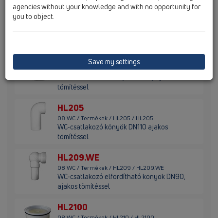
agencies without your knowledge and with no opportunity for
you to object.
HL203/90WE
08 WC / Termékek / HL203 / HL203/90WE
WC-csatlakozó DN90, fehér, ajakos tömítéssel
HL204
Save my settings
08 WC / Termékek / HL204 / HL204
WC-csatlakozó DN110, excenter, ajakos
tömítéssel
HL205
08 WC / Termékek / HL205 / HL205
WC-csatlakozó könyök DN110 ajakos
tömítéssel
HL209.WE
08 WC / Termékek / HL209 / HL209.WE
WC-csatlakozó elfordítható könyök DN90,
ajakos tömítéssel
HL2100
08 WC / Termékek / HL210 / HL2100