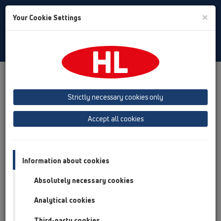
Toggle
×
Your Cookie Settings
Search
Hungarian
Toggle
Navigat
Termékek
Termék áttekintés
08 WC
Strictly necessary cookies only
Termék áttekintés
Accept all cookies
08 WC
Termékek
Együtt használható
Information about cookies
Absolutely necessary cookies
HL200/1
08 WC / Termékek / HL200 / HL200/1
Analytical cookies
WC-csatlakozó elfordítható excenterrel,
többrészes DN110 ajakos tömítéssel
Third-party cookies