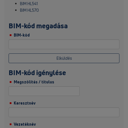
BIM HL541
BIM HL570
BIM-kód megadása
BIM-kód
Elküldés
BIM-kód igénylése
Megszólítás / titulus
Keresztnév
Vezetéknév