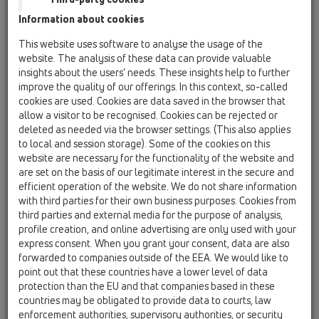
információ összefüggő rendszerben tárolódik.. Az épület
Information about cookies
virtuális geometriai modellje a számítógéppel megjeleníthető.
A BIM alkalmazás használható az épület tervezésekor és
This website uses software to analyse the usage of the
website. The analysis of these data can provide valuable
üzemeltetéskor is.
insights about the users’ needs. These insights help to further
Milyen ötlet áll e-mögött?
improve the quality of our offerings. In this context, so-called
Az épület különböző tervrajzain kívül az építési termékekről,
cookies are used. Cookies are data saved in the browser that
allow a visitor to be recognised. Cookies can be rejected or
építési termék-csoportokról tárolt adatok is elérhetőek. A
deleted as needed via the browser settings. (This also applies
végeredmény az építőipari projekt digitális modellje lesz.
to local and session storage). Some of the cookies on this
website are necessary for the functionality of the website and
Szabványok?
are set on the basis of our legitimate interest in the secure and
Vannak bizonyos szabványok a BIM-re.
efficient operation of the website. We do not share information
with third parties for their own business purposes. Cookies from
A HL feladata?
third parties and external media for the purpose of analysis,
profile creation, and online advertising are only used with your
Mi előállítjuk az adatokat a Revit-hoz.
express consent. When you grant your consent, data are also
Ímélcímének megadását követően az adatokat egyszerűen
forwarded to companies outside of the EEA. We would like to
letöltheti.
point out that these countries have a lower level of data
protection than the EU and that companies based in these
Az adatbázis fejlesztése folyamatos. Újabb elemek
countries may be obligated to provide data to courts, law
felkerülése esetén a regisztrációkor megadott címre küldjük
BIM-Maintypes
enforcement authorities, supervisory authorities, or security
az értesítést: