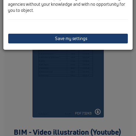
agencies without your knowledge and with no opportunity for
Jelenleg a következő termékek érhetőek el ezzel a verzióval:
you to object.
Save my settings
PDF 732KB
BIM - Video illustration (Youtube)