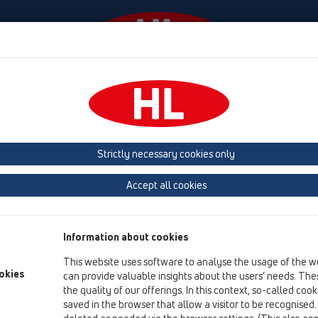
Események
Céginformáció
HL-House
Elérhető
 vízbűzzár
Strictly necessary cookies only
HL2000 „Primus” vízbűzzár
Accept all cookies
A „Primus” légzsákkal ellátott úszó harangját a beáramló víz fe
leszűkített túlfolyócső kifolyónyílásán felgyorsulva, távozik.
Information about cookies
Ilyenkor úgy működik, mint egy hag
This website uses software to analyse the usage of the w
bent maradó víz biztosítja a bűzzára
okies
can provide valuable insights about the users’ needs. Thes
the quality of our offerings. In this context, so-called coo
saved in the browser that allow a visitor to be recognised