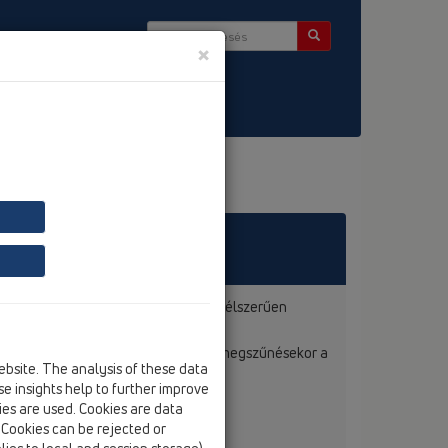
×
ség & Hírlevél
lemeli, így az a szabaddá vált, és a célszerűen
yományos harangszifon. Az áramlás megszűnésekor a
ebsite. The analysis of these data
t
e insights help to further improve
kies are used. Cookies are data
. Cookies can be rejected or