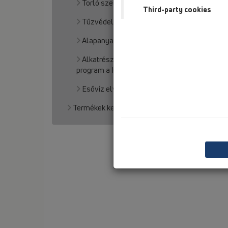
Torló szelepek
Third-party cookies
Tűzvédelmi elem
Alapanyagaink
Alkatrész kiválasztó és árkalkulátor
program a HL801 - faláttörés szigeteléshez
Esővíz elvezetési program
Termékek keresés