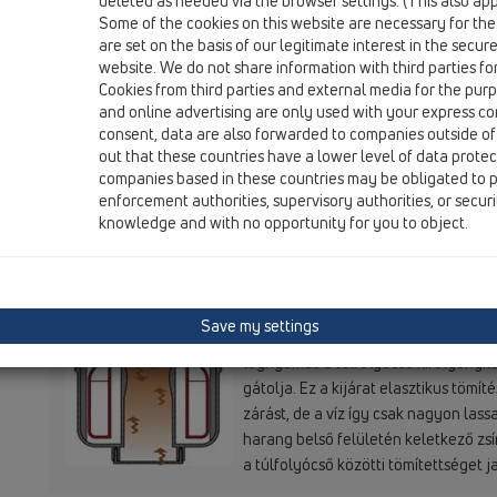
deleted as needed via the browser settings. (This also appl
Some of the cookies on this website are necessary for the
Ennek a bent maradt víznek a lassú 
are set on the basis of our legitimate interest in the secur
website. We do not share information with third parties fo
Cookies from third parties and external media for the purpo
and online advertising are only used with your express c
consent, data are also forwarded to companies outside of
out that these countries have a lower level of data prote
companies based in these countries may be obligated to p
de még mindig van vízbűzzár. További
enforcement authorities, supervisory authorities, or secur
túlfolyócső felső peremére ráülve, 
knowledge and with no opportunity for you to object.
Save my settings
A „Primus” úszó harangját az ejtőve
légnyomás a túlfolyócső kifolyónyílás
gátolja. Ez a kijárat elasztikus töm
zárást, de a víz így csak nagyon lass
harang belső felületén keletkező zsí
a túlfolyócső közötti tömítettséget ja