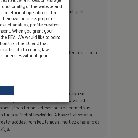
ies to local and session storage).
 functionality of the website and
elpárolgása esetén a harang elkezd süllyedni,
e and efficient operation of the
r their own business purposes.
se of analysis, profile creation,
onsent. When you grant your
 the EEA. We would like to point
ction than the EU and that
rovide data to courts, law
 párolgás és a teljes kiszáradás esetén a harang a
ity agencies without your
mechanikus bűzzárat képez.
zetékben keletkező vákuum hatására a külső
ának peremére szorítja, és így a leszívódást is
ítés hiányában természetesen nem ad hermetikus
an tud a szifonból leszívódni. A használat során a
ros lerakódást nem kell lemosni, mert ez a harang és
vítja.