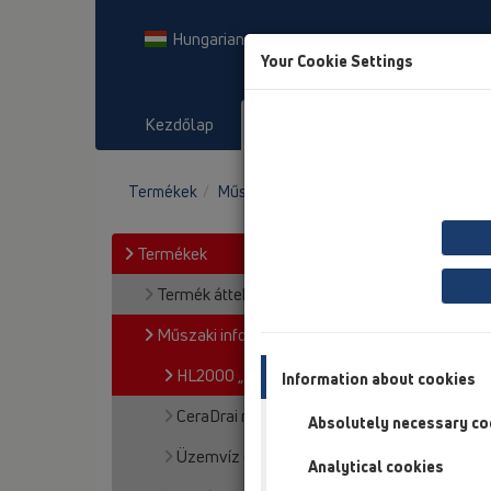
Hungarian
Your Cookie Settings
Kezdőlap
Termékek
Letöltés
Termékek
Műszaki információk
HL2000 „Primus”
Termékek
Termék áttekintés
Műszaki információk
HL2000 „Primus” vízbűzzár
Information about cookies
CeraDrai műsz. leírás
Absolutely necessary co
Üzemvíz elleni szigetelés
Analytical cookies