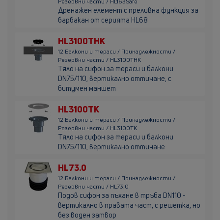
Резервни части / HL163Safe
Дренажен елемент с преливна функция за
барбакан от серията HL68
HL3100THK
12 Балкони и тераси / Принадлежности /
Резервни части / HL3100THK
Тяло на сифон за тераси и балкони
DN75/110, вертикално оттичане, с
битумен маншет
HL3100TK
12 Балкони и тераси / Принадлежности /
Резервни части / HL3100TK
Тяло на сифон за тераси и балкони
DN75/110, вертикално оттичане
HL73.0
12 Балкони и тераси / Принадлежности /
Резервни части / HL73.0
Подов сифон за пъхане в тръба DN110 -
вертикално в правата част, с решетка, но
без воден затвор