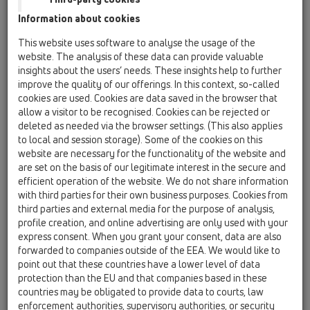
HL8300.PP
Information about cookies
HL0114D
This website uses software to analyse the usage of the
12 Балкони и тераси / Принадлежности /
website. The analysis of these data can provide valuable
Резервни части / HL0114D
insights about the users’ needs. These insights help to further
Уплътнител гумен DN75 за барбакани
improve the quality of our offerings. In this context, so-called
cookies are used. Cookies are data saved in the browser that
HL0152.1E
allow a visitor to be recognised. Cookies can be rejected or
12 Балкони и тераси / Принадлежности /
deleted as needed via the browser settings. (This also applies
Резервни части / HL0152.1E
to local and session storage). Some of the cookies on this
Винт 6,3x19мм (1 бр.)
website are necessary for the functionality of the website and
are set on the basis of our legitimate interest in the secure and
HL05100.4E
efficient operation of the website. We do not share information
12 Балкони и тераси / Принадлежности /
with third parties for their own business purposes. Cookies from
Резервни части / HL05100.4E
third parties and external media for the purpose of analysis,
Суха незамръзваща клапа комплект
profile creation, and online advertising are only used with your
express consent. When you grant your consent, data are also
HL068.10E
forwarded to companies outside of the EEA. We would like to
12 Балкони и тераси / Принадлежности /
point out that these countries have a lower level of data
Резервни части / HL068.10E
protection than the EU and that companies based in these
PP-отводна тръба DN110 за барбакан от
countries may be obligated to provide data to courts, law
серията HL68
enforcement authorities, supervisory authorities, or security