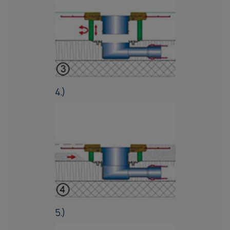
4.)
5.)