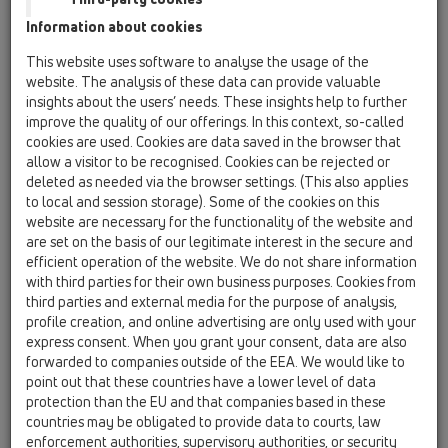
eresztő szigetelés, megbízható csatlakozást teremt a beton, a
Information about cookies
csempe és a lefolyó között.
A CeraDrain rendszer alapján a lefolyó szigetelő karimájára
This website uses software to analyse the usage of the
ráöntünk egy 20x300x300mm polymer-beton tömböt.
website. The analysis of these data can provide valuable
Ebbe a tömbbe, hogy az aljzatbetonhoz repedésmentes
insights about the users’ needs. These insights help to further
improve the quality of our offerings. In this context, so-called
kötést biztosítsunk, betonacél rácsot is behelyeztünk.
cookies are used. Cookies are data saved in the browser that
Ennek az egységnek pontos beállíthatóságát a magasságban
allow a visitor to be recognised. Cookies can be rejected or
állítható lábak (4 db) biztosítják. A csempe, a polymer-beton
deleted as needed via the browser settings. (This also applies
és a lefolyó közötti kötést adó elasztikus csemperagasztót
to local and session storage). Some of the cookies on this
üvegszál fátyollal erősítettük meg.
website are necessary for the functionality of the website and
A CeraDrain az építészek lehetőségeit tágítja, hogy a födémek
are set on the basis of our legitimate interest in the secure and
vastagságát csökkenthessék, de régi vizesblokkok
efficient operation of the website. We do not share information
with third parties for their own business purposes. Cookies from
felújításánál is eredményesen használható.
third parties and external media for the purpose of analysis,
profile creation, and online advertising are only used with your
Beépítési Példa
express consent. When you grant your consent, data are also
forwarded to companies outside of the EEA. We would like to
1.)
point out that these countries have a lower level of data
protection than the EU and that companies based in these
countries may be obligated to provide data to courts, law
enforcement authorities, supervisory authorities, or security