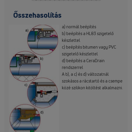
Ősszehasolítás
a) normál beépítés
b) beépítés a HL83 szigetelő
készlettel
c) beépítés bitumen vagy PVC
szigetelő készlettel
d) beépítés a CeraDrain
rendszerrel
A b), a c) és d) változatnál
szokásos a rácstartó és a csempe
közé szilikon kitöltést alkalmazni.