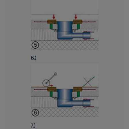
6.)
7.)