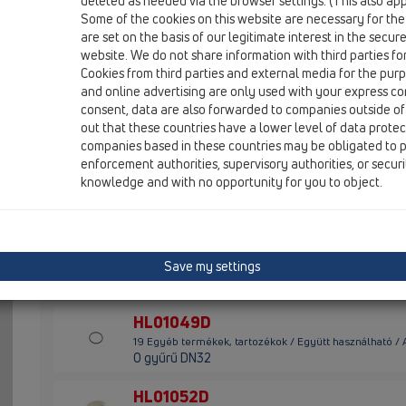
deleted as needed via the browser settings. (This also appl
Some of the cookies on this website are necessary for the
HL01017D
are set on the basis of our legitimate interest in the secur
19 Egyéb termékek, tartozékok / Együtt használható / 
website. We do not share information with third parties fo
O gyűrű DN50
Cookies from third parties and external media for the purpo
and online advertising are only used with your express c
HL01027D
consent, data are also forwarded to companies outside of
19 Egyéb termékek, tartozékok / Együtt használható / 
out that these countries have a lower level of data prote
Ajakos tömítőgyűrű DN50
companies based in these countries may be obligated to p
enforcement authorities, supervisory authorities, or secur
HL01028D
knowledge and with no opportunity for you to object.
19 Egyéb termékek, tartozékok / Együtt használható /
Ajakos tömítőgyűrű DN75
HL01029D
Save my settings
19 Egyéb termékek, tartozékok / Együtt használható /
Ajakos tömítőgyűrű DN110
HL01049D
19 Egyéb termékek, tartozékok / Együtt használható /
O gyűrű DN32
HL01052D