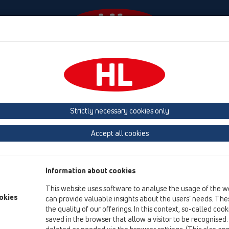
Események
Céginformáció
HL-House
Elérhető
, tartozékok
Strictly necessary cookies only
Termék áttekintés
Accept all cookies
19 Egyéb termékek, tartozékok
Termékek
Information about cookies
Együtt használható
This website uses software to analyse the usage of the w
okies
can provide valuable insights about the users’ needs. Thes
HL01016D
the quality of our offerings. In this context, so-called coo
19 Egyéb termékek, tartozékok / Együtt használható / 
saved in the browser that allow a visitor to be recognised
O gyűrű DN40