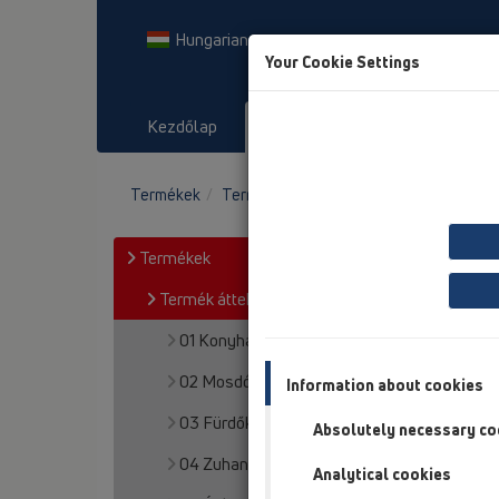
Hungarian
Your Cookie Settings
Kezdőlap
Termékek
Letöltés
Termékek
Termék áttekintés
19 Egyéb termékek
Termékek
Termék áttekintés
01 Konyhai szifonok
02 Mosdószifonok
Information about cookies
03 Fürdőkádak
Absolutely necessary co
04 Zuhanytálcák
Analytical cookies