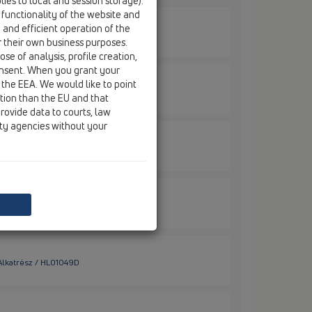
ies to local and session storage).
 functionality of the website and
e and efficient operation of the
Alkatrész / HL01017D
r their own business purposes.
se of analysis, profile creation,
onsent. When you grant your
 the EEA. We would like to point
Alkatrész / HL01027D
ction than the EU and that
rovide data to courts, law
ity agencies without your
 Alkatrész / HL01028D
 Alkatrész / HL01029D
 Alkatrész / HL01049D