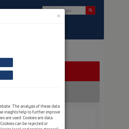
×
ség & Hírlevél
ebsite. The analysis of these data
e insights help to further improve
kies are used. Cookies are data
Alkatrész / HL01016D
. Cookies can be rejected or