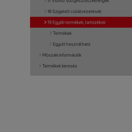
17 Esővíz süllyesztőszekrények
18 Szigetelt csőátvezetések
19 Egyéb termékek, tartozékok
Termékek
Együtt használható
Műszaki információk
Termékek keresés