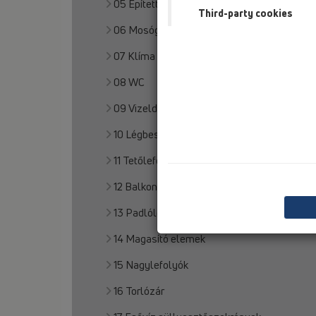
05 Épített zuhanyozók
Third-party cookies
06 Mosógép/készülék
07 Klíma és légkezelés
08 WC
09 Vizelde
10 Légbeszívó szelep
11 Tetőlefolyó
12 Balkon- és terasz
13 Padlólefolyó
14 Magasító elemek
15 Nagylefolyók
16 Torlózár