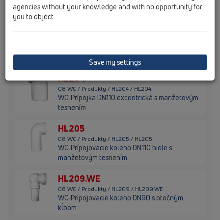
agencies without your knowledge and with no opportunity for
WC-Prípojka DN110 s manžetovým tesnením
you to object.
HL203/90WE
08 WC / Produkty / HL203 / HL203/90WE
WC-Prípojka DN90 biela s manžetovým
tesnením
Save my settings
HL204
08 WC / Produkty / HL204 / HL204
WC-Prípojka DN110 excentrická s manžetovým
tesnením
HL205
08 WC / Produkty / HL205 / HL205
WC-Prípojovacie koleno DN110 biele s
manžetovým tesnením
HL209.WE
08 WC / Produkty / HL209 / HL209.WE
WC-Prípojovacie koleno DN90 s otočným
kĺbom