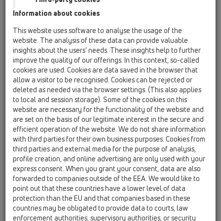
Information about cookies
HL200/90
08 WC / Produkty / HL200 / HL200/90
This website uses software to analyse the usage of the
WC-pripojovacia manžeta DN90 s viacerími
website. The analysis of these data can provide valuable
tesniacími manžetami a exentrom
insights about the users’ needs. These insights help to further
improve the quality of our offerings. In this context, so-called
HL201/1
cookies are used. Cookies are data saved in the browser that
08 WC / Produkty / HL201 / HL201/1
allow a visitor to be recognised. Cookies can be rejected or
WC-pripojovacia manžeta DN110 s viacerími
deleted as needed via the browser settings. (This also applies
tesniacími manžetami
to local and session storage). Some of the cookies on this
website are necessary for the functionality of the website and
HL202
are set on the basis of our legitimate interest in the secure and
efficient operation of the website. We do not share information
08 WC / Produkty / HL202 / HL202
Spojovacia rozdvojka DN110/50 so spojovacím
with third parties for their own business purposes. Cookies from
tesnením
third parties and external media for the purpose of analysis,
profile creation, and online advertising are only used with your
HL202G
express consent. When you grant your consent, data are also
forwarded to companies outside of the EEA. We would like to
08 WC / Produkty / HL202 / HL202G
Spojovaci kus DN110 so spojovacím tesnením
point out that these countries have a lower level of data
protection than the EU and that companies based in these
HL203/1
countries may be obligated to provide data to courts, law
enforcement authorities, supervisory authorities, or security
08 WC / Produkty / HL203 / HL203/1