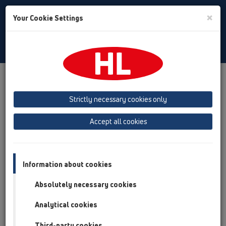
Toggle
×
Your Cookie Settings
Search
Slovak
Toggle
Navigat
Produkty
Prehľad produktov
08 WC
Strictly necessary cookies only
Prehľad produktov
Accept all cookies
08 WC
Produkty
Príslušenstvo
Information about cookies
Absolutely necessary cookies
HL200/1
08 WC / Produkty / HL200 / HL200/1
Analytical cookies
WC-pripojovacia manžeta DN110 s viacerími
tesniacími manžetami a exentrom
Third-party cookies