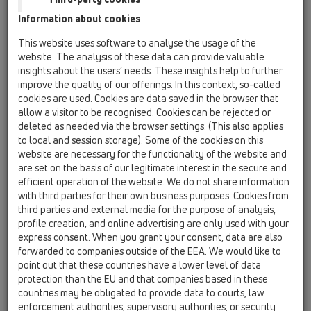
Information about cookies
HL200/90
08 WC / Produkte / HL200 / HL200/90
This website uses software to analyse the usage of the
WC-manshetë DN90 me guarnacion të
website. The analysis of these data can provide valuable
shumëfishtë buzor dhe rakorderi ekscentrike
insights about the users’ needs. These insights help to further
improve the quality of our offerings. In this context, so-called
HL201/1
cookies are used. Cookies are data saved in the browser that
08 WC / Produkte / HL201 / HL201/1
allow a visitor to be recognised. Cookies can be rejected or
WC-manshetë DN110 me guarnacion të
deleted as needed via the browser settings. (This also applies
shumëfishtë buzor
to local and session storage). Some of the cookies on this
website are necessary for the functionality of the website and
HL202
are set on the basis of our legitimate interest in the secure and
efficient operation of the website. We do not share information
08 WC / Produkte / HL202 / HL202
Manikotë degëzimi DN110/50
with third parties for their own business purposes. Cookies from
third parties and external media for the purpose of analysis,
HL202G
profile creation, and online advertising are only used with your
express consent. When you grant your consent, data are also
08 WC / Produkte / HL202 / HL202G
Rakorderi DN110
forwarded to companies outside of the EEA. We would like to
point out that these countries have a lower level of data
HL203/1
protection than the EU and that companies based in these
countries may be obligated to provide data to courts, law
08 WC / Produkte / HL203 / HL203/1
enforcement authorities, supervisory authorities, or security
Manikotë për WC DN110 me guarnacion buzor