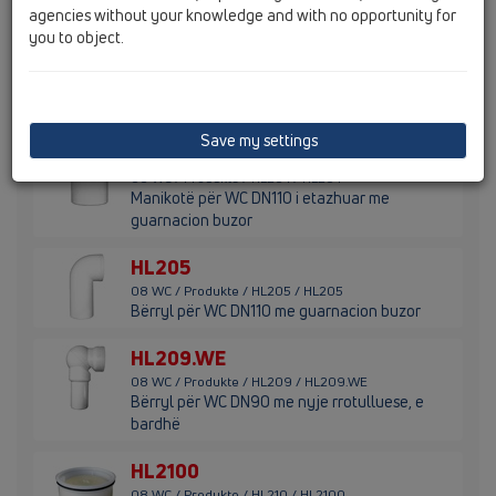
agencies without your knowledge and with no opportunity for
you to object.
HL203/90WE
08 WC / Produkte / HL203 / HL203/90WE
Manikotë për WC DN90 me guarnacion buzor,
e bardhë
Save my settings
HL204
08 WC / Produkte / HL204 / HL204
Manikotë për WC DN110 i etazhuar me
guarnacion buzor
HL205
08 WC / Produkte / HL205 / HL205
Bërryl për WC DN110 me guarnacion buzor
HL209.WE
08 WC / Produkte / HL209 / HL209.WE
Bërryl për WC DN90 me nyje rrotulluese, e
bardhë
HL2100
08 WC / Produkte / HL210 / HL2100