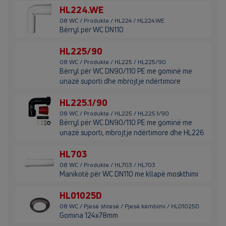
HL224.WE
08 WC / Produkte / HL224 / HL224.WE
Bërryl për WC DN110
HL225/90
08 WC / Produkte / HL225 / HL225/90
Bërryl për WC DN90/110 PE me gominë me
unazë suporti dhe mbrojtje ndërtimore
HL225.1/90
08 WC / Produkte / HL225 / HL225.1/90
Bërryl për WC DN90/110 PE me gominë me
unazë suporti, mbrojtje ndërtimore dhe HL226
HL703
08 WC / Produkte / HL703 / HL703
Manikotë për WC DN110 me kllapë moskthimi
HL01025D
08 WC / Pjesë shtesë / Pjesë këmbimi / HL01025D
Gomina 124x78mm