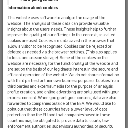
HL801B/M32
Information about cookies
18 Condotti per tubi / Accessori / HL801B /
HL801B/M32
This website uses software to analyse the usage of the
Tappo cieco M32
website. The analysis of these data can provide valuable
insights about the users’ needs. These insights help to further
HL801B/M40
improve the quality of our offerings. In this context, so-called
18 Condotti per tubi / Accessori / HL801B /
cookies are used. Cookies are data saved in the browser that
HL801B/M40
allow a visitor to be recognised. Cookies can be rejected or
Tappo cieco M40
deleted as needed via the browser settings. (This also applies
to local and session storage). Some of the cookies on this
HL801B/M50
website are necessary for the functionality of the website and
18 Condotti per tubi / Accessori / HL801B /
are set on the basis of our legitimate interest in the secure and
HL801B/M50
efficient operation of the website. We do not share information
Tappo cieco M50
with third parties for their own business purposes. Cookies from
third parties and external media for the purpose of analysis,
HL801B/M63
profile creation, and online advertising are only used with your
18 Condotti per tubi / Accessori / HL801B /
express consent. When you grant your consent, data are also
HL801B/M63
forwarded to companies outside of the EEA. We would like to
Tappo cieco M63
point out that these countries have a lower level of data
protection than the EU and that companies based in these
HL801R/M32-25
countries may be obligated to provide data to courts, law
18 Condotti per tubi / Accessori / HL801R /
enforcement authorities, supervisory authorities, or security