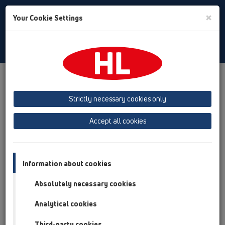
Toggle
×
Your Cookie Settings
Search
Italian
Toggle
Navigat
Prodotti
Panoramica del Prodotto
18 Condotti per tubi
Strictly necessary cookies only
Panoramica del Prodotto
Accept all cookies
18 Condotti per tubi
Prodotti
Accessori
Information about cookies
Absolutely necessary cookies
HL801
18 Condotti per tubi / Accessori / HL801 / HL801
Analytical cookies
Condotto multiplo
Third-party cookies