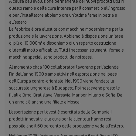
A causa dell’evoluzione permanente dei nuovi prodotti utili in
questo ramo e della cura intensa per il commercio all’ingrosso
e per l’installatore abbiamo ora un‘ottima fama in patria e
all’estero.
La fabbrica è ora allestita con macchine modernissime per la
produzione e la lavorazione. Abbiamo à disposizione un’area
di più di 10.000m² e disponiamo di un reparto costruzione
d’utensili molto affidabile. Tutti i necessari strumenti, forme e
macchine speciali sono prodotti da noi stessi.
Al momento circa 100 collaboratori lavorano per l’azienda.
Fin dall’anno 1990 siamo attivi nell’esportazione nei paesi
dell’Europa centro-orientale. Nel 1990 viene fondata la
succursale ungherese à Budapest. Poi nascevano presto le
filiali a Brno, Bratislava, Varsavia, Maribor, Milano e Sofia. Da
un anno c’è anche una filiale a Mosca.
L’esportazione per l’ovest è esercitata della Germania. I
prodotti innovativi e la cura per la clientela hanno resi
possibile che il 60 percento della produzione vada all’estero.
Nell’anno 1995 l’azienda si è guadagnata il certificato ISO