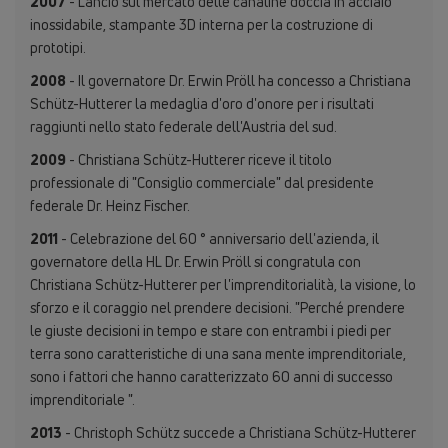
2007
- Lancio sul mercato delle canaline doccia in acciaio
inossidabile, stampante 3D interna per la costruzione di
prototipi.
2008
- Il governatore Dr. Erwin Pröll ha concesso a Christiana
Schütz-Hutterer la medaglia d'oro d'onore per i risultati
raggiunti nello stato federale dell'Austria del sud.
2009
- Christiana Schütz-Hutterer riceve il titolo
professionale di "Consiglio commerciale" dal presidente
federale Dr. Heinz Fischer.
2011
- Celebrazione del 60 ° anniversario dell'azienda, il
governatore della HL Dr. Erwin Pröll si congratula con
Christiana Schütz-Hutterer per l'imprenditorialità, la visione, lo
sforzo e il coraggio nel prendere decisioni. "Perché prendere
le giuste decisioni in tempo e stare con entrambi i piedi per
terra sono caratteristiche di una sana mente imprenditoriale,
sono i fattori che hanno caratterizzato 60 anni di successo
imprenditoriale ".
2013
- Christoph Schütz succede a Christiana Schütz-Hutterer