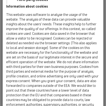
Information about cookies
Azienda familiare austriaca
This website uses software to analyse the usage of the
website. The analysis of these data can provide valuable
che garantisce uno scarico
insights about the users’ needs. These insights help to further
improve the quality of our offerings. In this context, so-called
senza problemi dal 1950
cookies are used. Cookies are data saved in the browser that
allow a visitor to be recognised. Cookies can be rejected or
deleted as needed via the browser settings. (This also applies
to local and session storage). Some of the cookies on this
Un partner forte per installatori, progettisti,
website are necessary for the functionality of the website and
architetti e grossisti
are set on the basis of our legitimate interest in the secure and
efficient operation of the website. We do not share information
Nell’anno 1950 i signori Leopold Hutterer e Viktor Lechner
with third parties for their own business purposes. Cookies from
fondavano la ditta Hutterer und Lechner K.G. con lo scopo di
third parties and external media for the purpose of analysis,
produrre articoli nel campo degli impianti delle acque di
profile creation, and online advertising are only used with your
scarico e per l’ industria chimica. Il materiale previsto era il
express consent. When you grant your consent, data are also
piombo. C’erano tutte le premesse tecniche ed economiche, e
forwarded to companies outside of the EEA. We would like to
quindi l’ azienda é diventata presto ben conosciuta.
point out that these countries have a lower level of data
protection than the EU and that companies based in these
Dopo due decenni c’è stata una tendenza di sostituire il
countries may be obligated to provide data to courts, law
materiale piombo con il materiale plastico. Il nostro team ha
enforcement authorities, supervisory authorities, or security