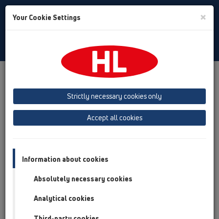
Toggle
×
Your Cookie Settings
Search
Italian
Toggle
Navigat
Ditta
Sulla ditta HL
Strictly necessary cookies only
HL - una storia di successo!
Accept all cookies
Information about cookies
Absolutely necessary cookies
Analytical cookies
Third-party cookies