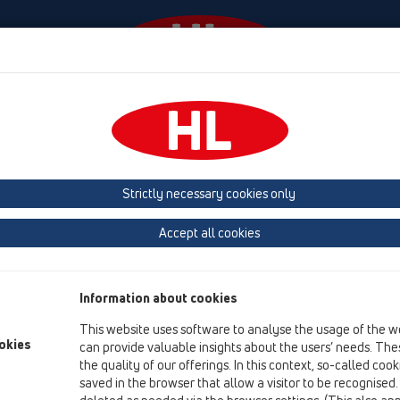
Eventi
Ditta
Casa HL
Contact & Newsletter
Strictly necessary cookies only
Panoramica del Prodotto
Accept all cookies
06 lavatrici
Prodotti
Information about cookies
Accessori
This website uses software to analyse the usage of the w
okies
can provide valuable insights about the users’ needs. Thes
HL01000D
the quality of our offerings. In this context, so-called coo
06 lavatrici / Accessori / Parti di ricambio / HL01000D
saved in the browser that allow a visitor to be recognised
Guarnizione piatta 1'