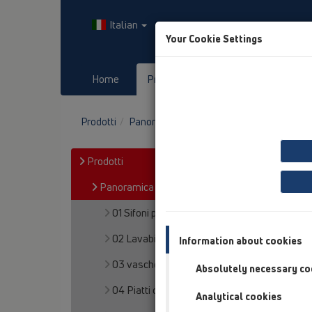
Italian
Your Cookie Settings
Home
Prodotti
Downloads
Prodotti
Panoramica del Prodotto
06 lavatrici
Prodotti
Panoramica del Prodotto
01 Sifoni per cucina
02 Lavabi
Information about cookies
03 vasche
Absolutely necessary co
04 Piatti doccia
Analytical cookies