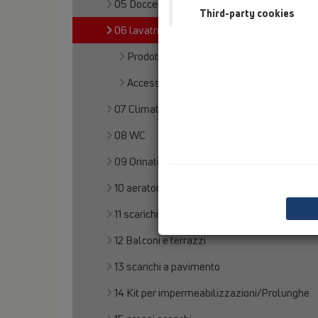
05 Docce senza barriere
Third-party cookies
06 lavatrici
Prodotti
Accessori
07 Climatizzazione e ventilazione
08 WC
09 Orinatoi
10 aeratore
11 scarichi per tetti
12 Balconi e terrazzi
13 scarichi a pavimento
14 Kit per impermeabilizzazioni/Prolunghe