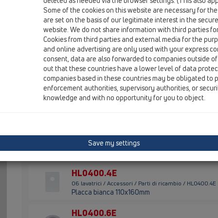
deleted as needed via the browser settings. (This also appl
Some of the cookies on this website are necessary for the
HL01050D
are set on the basis of our legitimate interest in the secur
06 lavatrici / Accessori / Parti di ricambio / HL01050D
website. We do not share information with third parties fo
O-Ring 18x2,5mm
Cookies from third parties and external media for the purpo
and online advertising are only used with your express c
HL01111D
consent, data are also forwarded to companies outside of
06 lavatrici / Accessori / Parti di ricambio / HL01111D
out that these countries have a lower level of data prote
Guarnizione sifone lavabo
companies based in these countries may be obligated to p
enforcement authorities, supervisory authorities, or secur
HL02.3E
knowledge and with no opportunity for you to object.
06 lavatrici / Accessori / Parti di ricambio / HL02.3E
Dispositivo antiriflusso
HL0400.11E
Save my settings
06 lavatrici / Accessori / Parti di ricambio / HL0400.11E
Tappo di protezione
HL0400.4E
06 lavatrici / Accessori / Parti di ricambio / HL0400.4E
Placca bianca 110x160mm
HL0400.6E