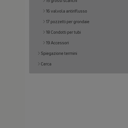
15 grossi scarichi
16 valvola antiriflusso
17 pozzetti per grondaie
18 Condotti per tubi
19 Accessori
Spiegazione termini
Cerca