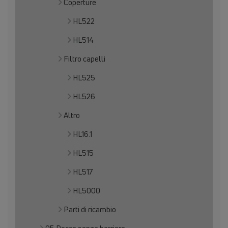
Coperture
HL522
HL514
Filtro capelli
HL525
HL526
Altro
HL16.1
HL515
HL517
HL5000
Parti di ricambio