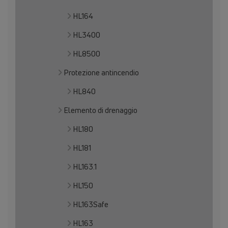
HL164
HL3400
HL8500
Protezione antincendio
HL840
Elemento di drenaggio
HL180
HL181
HL163.1
HL150
HL163Safe
HL163