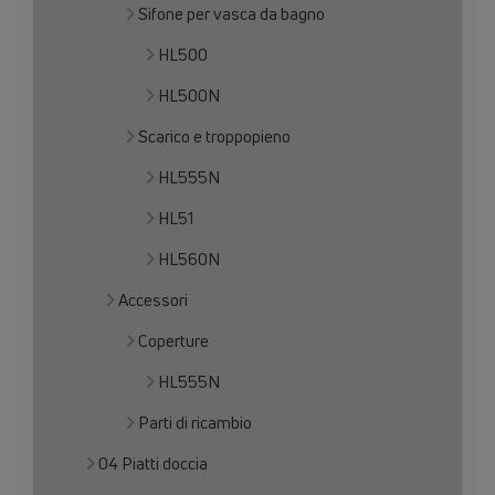
Sifone per vasca da bagno
HL500
HL500N
Scarico e troppopieno
HL555N
HL51
HL560N
Accessori
Coperture
HL555N
Parti di ricambio
04 Piatti doccia