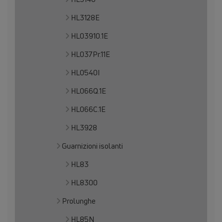
HL3128E
HL03910.1E
HL037Pr.11E
HL0540I
HL066Q.1E
HL066C.1E
HL3928
Guarnizioni isolanti
HL83
HL8300
Prolunghe
HL85N