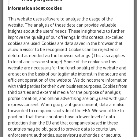
dall’installatore.
Information about cookies
Una ricapitolazione della nostra gamma di prodotti ed altre
This website uses software to analyse the usage of the
informazioni si trovano sulla mappa sito seguente.
website. The analysis of these data can provide valuable
insights about the users’ needs. These insights help to further
Home
improve the quality of our offerings. In this context, so-called
cookies are used. Cookies are data saved in the browser that
Prodotti
allow a visitor to be recognised. Cookies can be rejected or
Panoramica del Prodotto
deleted as needed via the browser settings. (This also applies
to local and session storage). Some of the cookies on this
01 Sifoni per cucina
website are necessary for the functionality of the website and
are set on the basis of our legitimate interest in the secure and
Prodotti
efficient operation of the website. We do not share information
with third parties for their own business purposes. Cookies from
HL100
third parties and external media for the purpose of analysis,
profile creation, and online advertising are only used with your
HL126
express consent. When you grant your consent, data are also
forwarded to companies outside of the EEA. We would like to
Accessori
point out that these countries have a lower level of data
protection than the EU and that companies based in these
Prolunghe
countries may be obligated to provide data to courts, law
HL10
enforcement authorities, supervisory authorities, or security