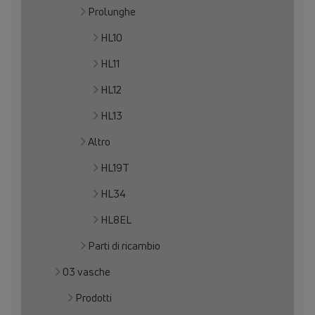
Prolunghe
HL10
HL11
HL12
HL13
Altro
HL19T
HL34
HL8EL
Parti di ricambio
03 vasche
Prodotti