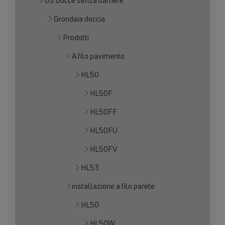
05 Docce senza barriere
Grondaia doccia
Prodotti
A filo pavimento
HL50
HL50F
HL50FF
HL50FU
HL50FV
HL53
installazione a filo parete
HL50
HL50W