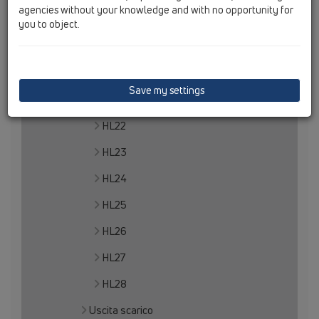
agencies without your knowledge and with no opportunity for
HL11
you to object.
HL12
HL13
Save my settings
Raccordo uscita
HL22
HL23
HL24
HL25
HL26
HL27
HL28
Uscita scarico