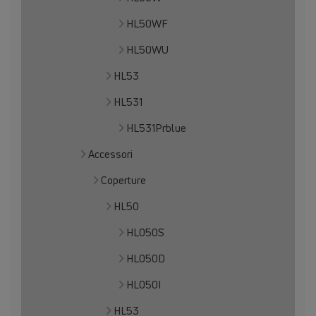
HL50WF
HL50WU
HL53
HL531
HL531Prblue
Accessori
Coperture
HL50
HL050S
HL050D
HL050I
HL53