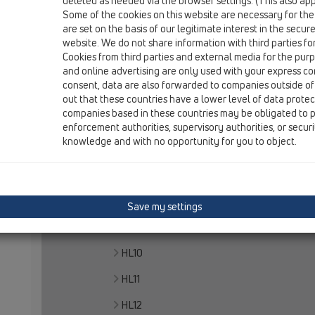
deleted as needed via the browser settings. (This also appl
Some of the cookies on this website are necessary for the
Home
are set on the basis of our legitimate interest in the secur
website. We do not share information with third parties fo
Produs
Cookies from third parties and external media for the purpo
Prezentarea produsului
and online advertising are only used with your express c
consent, data are also forwarded to companies outside of
01 Sifoane pentru bucătărie
out that these countries have a lower level of data prote
companies based in these countries may be obligated to p
Produs
enforcement authorities, supervisory authorities, or secur
knowledge and with no opportunity for you to object.
HL100
HL126
Accesorii
Save my settings
Extensii pentru tuburi
HL10
HL11
HL12