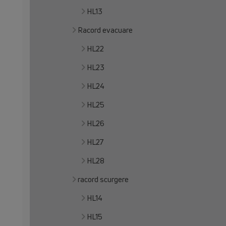
HL13
Racord evacuare
HL22
HL23
HL24
HL25
HL26
HL27
HL28
racord scurgere
HL14
HL15