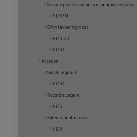
Sifoane pentru lavoar cu economie de spațiu
HL137N
Sifon lavoar ingropat
HL4000
HL134
Accesorii
Set de legatură
HL134
Racord scurgere
HL15
Extensii pentru tuburi
HL10