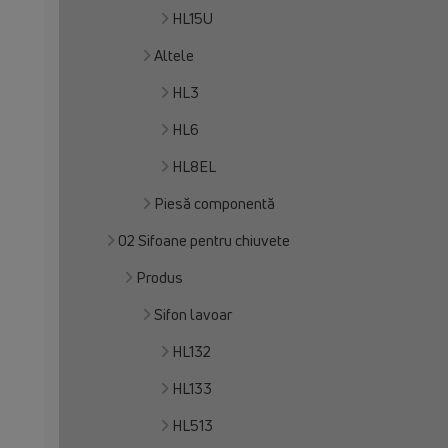
HL15U
Altele
HL3
HL6
HL8EL
Piesă componentă
02 Sifoane pentru chiuvete
Produs
Sifon lavoar
HL132
HL133
HL513