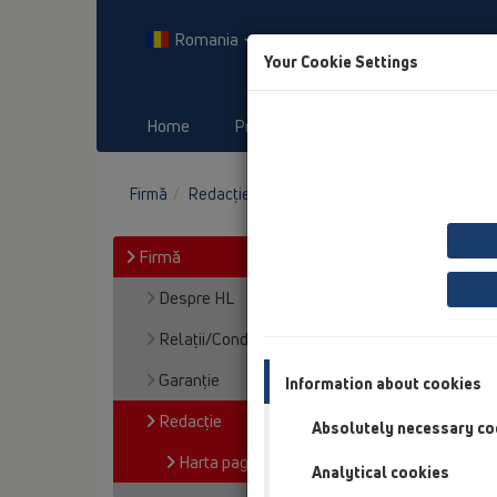
Romania
Your Cookie Settings
Home
Produs
Downloads
E
Firmă
Redacţie
Harta paginii
Firmă
Despre HL
Relaţii/Condiţii
Garanţie
Information about cookies
Redacţie
Absolutely necessary co
Harta paginii
Analytical cookies