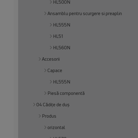
HL500N
Ansamblu pentru scurgere si preaplin
HL555N
HL51
HL560N
Accesorii
Capace
HL555N
Piesă componentă
04 Cădițe de duș
Produs
orizontal