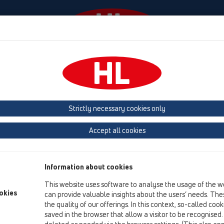
venimente
Firmă
HL-House
Contact & Newslett
Strictly necessary cookies only
harta paginii
Accept all cookies
Pe website-ul nostru Dvs. ve-ţi găsi totul despre
Sifoane
şi
Rec
Produse
/
ABC de montare
).
Information about cookies
„Scurgerea apelor din clădiri“ şi „Scurgerea apelor de pe acoperiş
This website uses software to analyse the usage of the w
Căutaţi în „ Ajutor pentru alegere“ sau în „Căutare“ iar cu ajuto
okies
can provide valuable insights about the users’ needs. Thes
notaţi în „ Bloc pentru notiţe “, şi astfel puteţi consulta instalat
the quality of our offerings. In this context, so-called coo
saved in the browser that allow a visitor to be recognised
În harta paginii puteţi să găsiţi în general descrieri şi diferite ştir