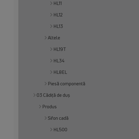
HL11
HL12
HL13
Altele
HL19T
HL34
HL8EL
Piesă componentă
03 Cădiţă de duş
Produs
Sifon cadă
HL500