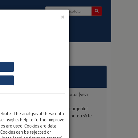
×
er
eptoare
precum şi despre
Instalarea
lor (vezi
uri“ şi alte situaţii de rezolvare a scurgerilor.
ebsite. The analysis of these data
rul rezultatelor obţinute pe care Dvs. puteţi să le
e insights help to further improve
orul Dvs-tră.
kies are used. Cookies are data
. Cookies can be rejected or
i.