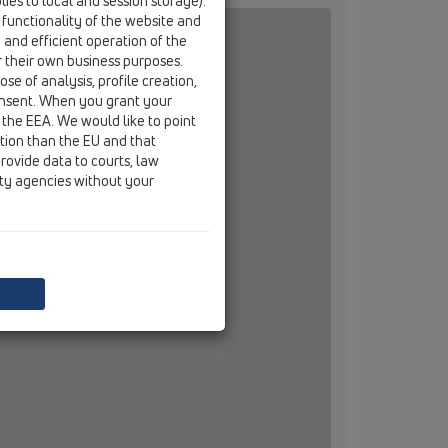
ies to local and session storage).
 functionality of the website and
e and efficient operation of the
r their own business purposes.
se of analysis, profile creation,
onsent. When you grant your
 the EEA. We would like to point
ction than the EU and that
rovide data to courts, law
ity agencies without your