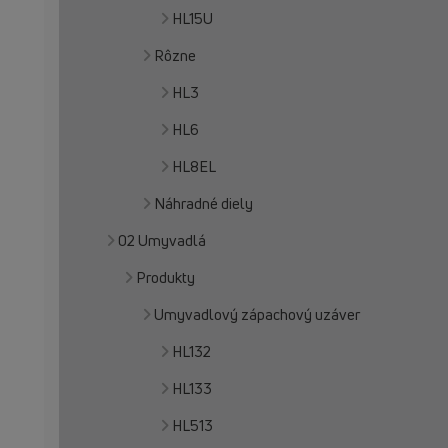
HL15U
Rôzne
HL3
HL6
HL8EL
Náhradné diely
02 Umyvadlá
Produkty
Umyvadlový zápachový uzáver
HL132
HL133
HL513