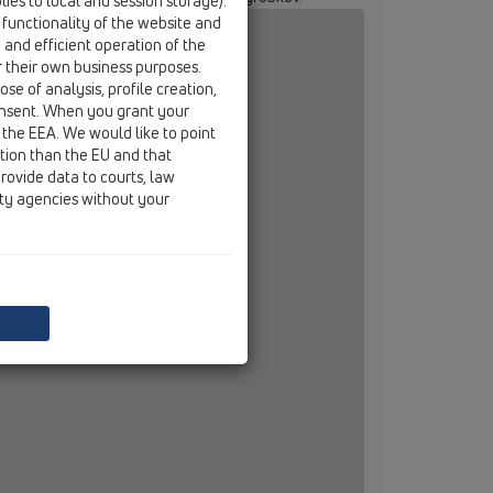
ies to local and session storage).
 functionality of the website and
e and efficient operation of the
r their own business purposes.
se of analysis, profile creation,
onsent. When you grant your
 the EEA. We would like to point
ction than the EU and that
rovide data to courts, law
ity agencies without your