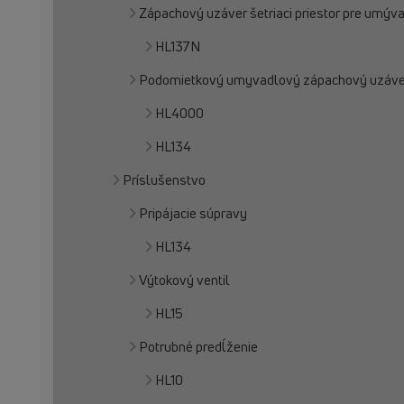
Zápachový uzáver šetriaci priestor pre umýv
HL137N
Podomietkový umyvadlový zápachový uzáve
HL4000
HL134
Príslušenstvo
Pripájacie súpravy
HL134
Výtokový ventil
HL15
Potrubné predĺženie
HL10