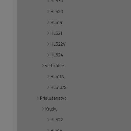
HL570
HL520
HL514
HL521
HL522V
HL524
vertikálne
HL511N
HL513/S
Príslušenstvo
Krytky
HL522
HL514