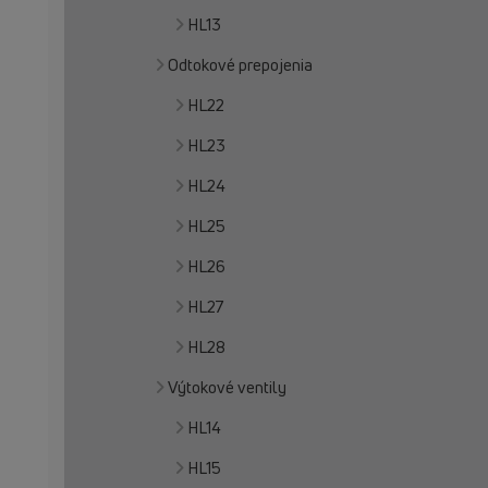
HL13
Odtokové prepojenia
HL22
HL23
HL24
HL25
HL26
HL27
HL28
Výtokové ventily
HL14
HL15