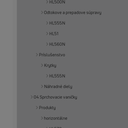
HL500N
Odtokove a prepadove súpravy
HL555N
HL51
HL560N
Príslušenstvo
Krytky
HL555N
Náhradné diely
04 Sprchovacie vaničky
Produkty
horizontálne