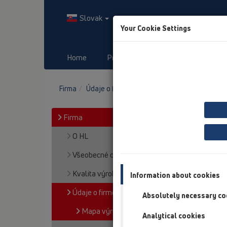
Slovak
Your Cookie Settings
Home
Produkty
Downloads
Firma
Údaje o firme HL
Mapa výrobkov
Firma
O HL
Všeobecné obch. podmienky
Kvalita výroby a produktov
Information about cookies
Údaje o firme HL
Absolutely necessary co
Mapa výrobkov
Analytical cookies