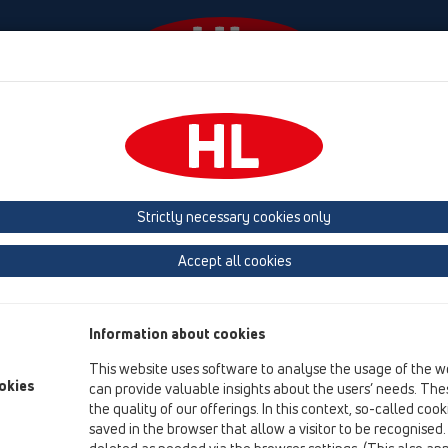
Diania
Firma
HL-House
Contact & Newsletter
Strictly necessary cookies only
Mapa výrobkov
Accept all cookies
Na našej web-ovej stránke nájdete všetko o sifónoch a odtokoch,
ABC).
Information about cookies
Podlahové a strešné odvodnenie je d'alšou náročnou oblast'ou
This website uses software to analyse the usage of the w
Hl'adajte cez našu volitel'nú funkciu, alebo hl'adaciu funkciu, 
okies
can provide valuable insights about the users’ needs. Thes
zapíšte si želané produkty do poznámkového bloku a nechajte si
the quality of our offerings. In this context, so-called coo
saved in the browser that allow a visitor to be recognised
Celkový prehl'ad o našom programe výrobkov a d'alšie inform