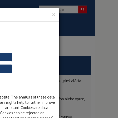
×
 ako aj o ich inštalácií (pozri Výrobky/Inštalácia
.
ebsite. The analysis of these data
aby ste našli pre Vás ten optimálny sifón alebo vpust,
e insights help to further improve
 d'alej poradit' vašim inštalatérom.
kies are used. Cookies are data
. Cookies can be rejected or
ácie nájdete na nasledujúcej mape výrobkov.