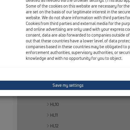
deleted as needed via the browser settings. (This also appl
Some of the cookies on this website are necessary for the
Home
are set on the basis of our legitimate interest in the secur
website. We do not share information with third parties fo
Produkty
Cookies from third parties and external media for the purpo
Prehľad produktov
and online advertising are only used with your express c
consent, data are also forwarded to companies outside of
01 Kuchyne
out that these countries have a lower level of data prote
companies based in these countries may be obligated to p
Produkty
enforcement authorities, supervisory authorities, or secur
knowledge and with no opportunity for you to object.
HL100
HL126
Príslušenstvo
Save my settings
Potrubné predĺženie
HL10
HL11
HL12