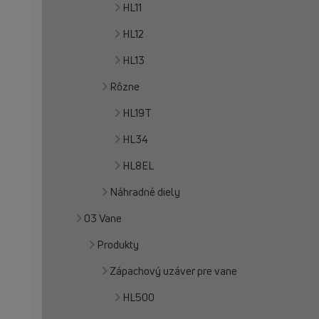
HL11
HL12
HL13
Rôzne
HL19T
HL34
HL8EL
Náhradné diely
03 Vane
Produkty
Zápachový uzáver pre vane
HL500