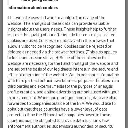
подходящий индивидуально для вас сифон или трап, а в
Information about cookies
остальном Вам поможет Ваш сантехник.
This website uses software to analyse the usage of the
Общий обзор ассортимента наших продуктов и основную
website. The analysis of these data can provide valuable
информацию Вы получите на этой Site Map.
insights about the users’ needs. These insights help to further
improve the quality of our offerings. In this context, so-called
Home
cookies are used. Cookies are data saved in the browser that
allow a visitor to be recognised. Cookies can be rejected or
Продукты
deleted as needed via the browser settings. (This also applies
to local and session storage). Some of the cookies on this
Обзор продукта
website are necessary for the functionality of the website and
01 Сифоны для моек
are set on the basis of our legitimate interest in the secure and
efficient operation of the website. We do not share information
Продукты
with third parties for their own business purposes. Cookies from
third parties and external media for the purpose of analysis,
HL100
profile creation, and online advertising are only used with your
express consent. When you grant your consent, data are also
HL126
forwarded to companies outside of the EEA. We would like to
point out that these countries have a lower level of data
Вспомогательные материалы/
protection than the EU and that companies based in these
Противопожарная защита
countries may be obligated to provide data to courts, law
enforcement authorities, supervisory authorities, or security
Удлинители трубы