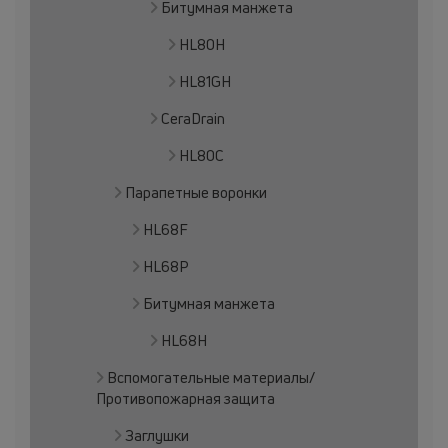
Битумная манжета
HL80H
HL81GH
CeraDrain
HL80C
Парапетные воронки
HL68F
HL68P
Битумная манжета
HL68H
Вспомогательные материалы/
Противопожарная защита
Заглушки