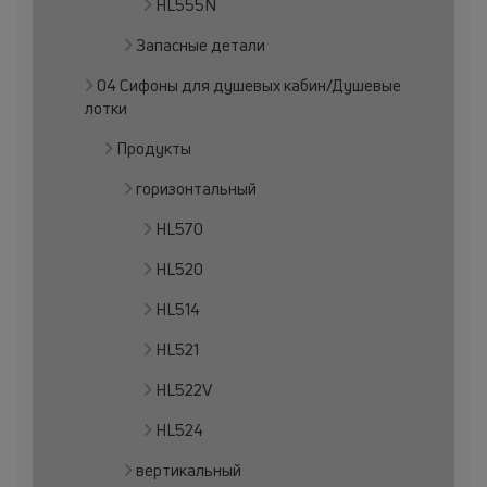
HL555N
Запасные детали
04 Сифоны для душевых кабин/Душевые
лотки
Продукты
горизонтальный
HL570
HL520
HL514
HL521
HL522V
HL524
вертикальный