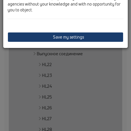
agencies without your knowledge and with no opportunity for
you to object.
HL10
HL11
HL12
Save my settings
HL13
Выпускное соединение
HL22
HL23
HL24
HL25
HL26
HL27
HL28