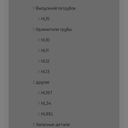
Выпускной патрубок
HL15
Удлинители трубы
HL10
HL11
HL12
HL13
другие
HL19T
HL34
HL8EL
Запасные детали