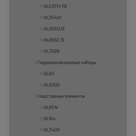
HL037Pr.11E
HL0540I
HL066Q.1E
HL066C.1E
HL3928
Гидроизоляционные наборы
HL83
HL8300
Надставные элементы
HL85N
HL164
HL3400