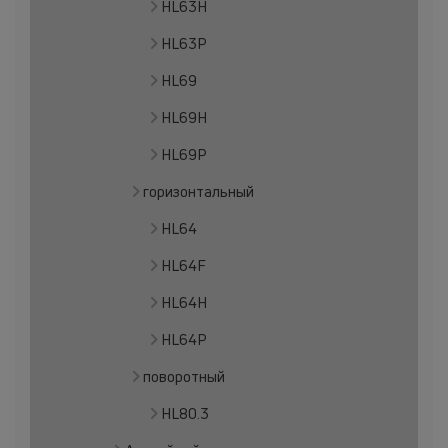
HL63H
HL63P
HL69
HL69H
HL69P
горизонтальный
HL64
HL64F
HL64H
HL64P
поворотный
HL80.3