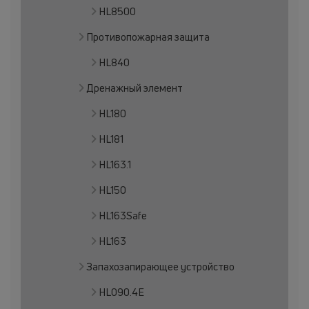
HL8500
Противопожарная защита
HL840
Дренажный элемент
HL180
HL181
HL163.1
HL150
HL163Safe
HL163
Запахозапирающее устройство
HL090.4E