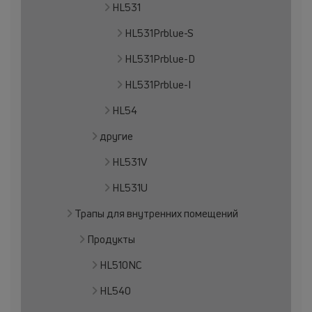
HL531
HL531Prblue-S
HL531Prblue-D
HL531Prblue-I
HL54
другие
HL531V
HL531U
Трапы для внутренних помещений
Продукты
HL510NC
HL540