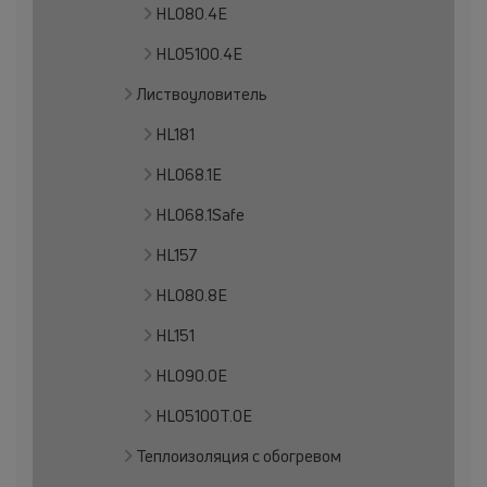
HL080.4E
HL05100.4E
Листвоуловитель
HL181
HL068.1E
HL068.1Safe
HL157
HL080.8E
HL151
HL090.0E
HL05100T.0E
Теплоизоляция с обогревом