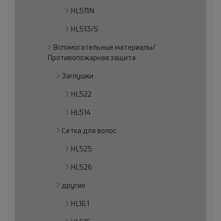
HL511N
HL513/S
Вспомогательные материалы/
Противопожарная защита
Заглушки
HL522
HL514
Сетка для волос
HL525
HL526
другие
HL16.1