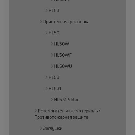
HL53
Пристенная установка
HL50
HL50W
HL50WF
HL50WU
HL53
HL531
HL531Prblue
Вспомогательные материалы/
Противопожарная защита
Заглушки