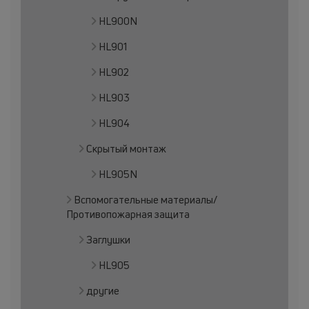
HL900N
HL901
HL902
HL903
HL904
Скрытый монтаж
HL905N
Вспомогательные материалы/
Противопожарная защита
Заглушки
HL905
другие