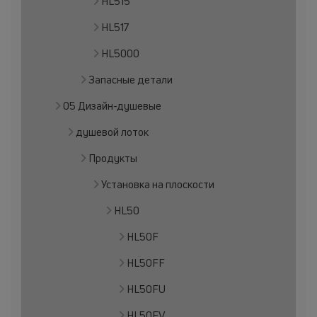
HL515
HL517
HL5000
Запасные детали
05 Дизайн-душевые
душевой лоток
Продукты
Установка на плоскости
HL50
HL50F
HL50FF
HL50FU
HL50FV