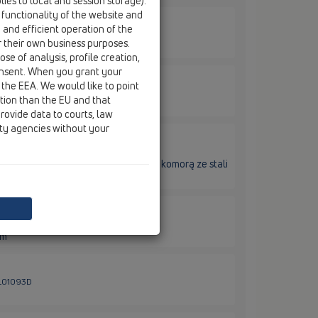
ies to local and session storage).
 functionality of the website and
e and efficient operation of the
HL01067D
r their own business purposes.
se of analysis, profile creation,
onsent. When you grant your
 the EEA. We would like to point
HL01086D
ction than the EU and that
rovide data to courts, law
ity agencies without your
HL317KHN
nem i kołnierzem bitumicznym oraz komorą ze stali
L03911.5E
mm
HL01093D