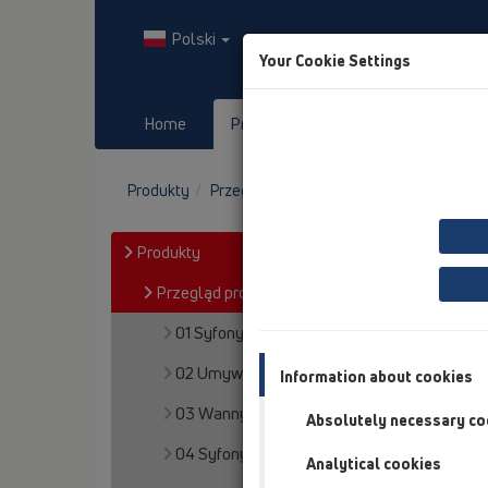
Polski
Your Cookie Settings
Home
Produkty
Downloads
Produkty
Przegląd produktów
13 Wpusty strop
Produkty
Przegląd produktów
01 Syfony kuchenne
02 Umywalek
Information about cookies
03 Wanny
Absolutely necessary co
04 Syfony brodzikowe
Analytical cookies