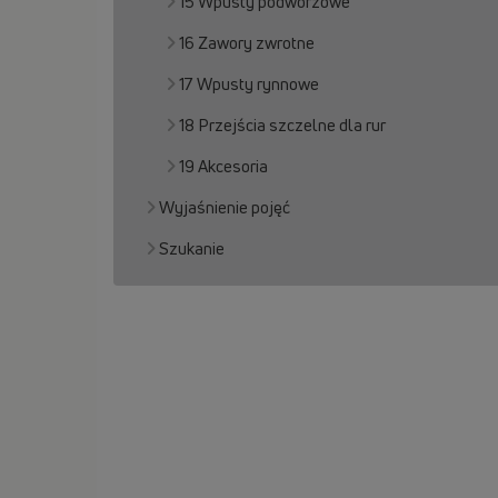
15 Wpusty podwórzowe
16 Zawory zwrotne
17 Wpusty rynnowe
18 Przejścia szczelne dla rur
19 Akcesoria
Wyjaśnienie pojęć
Szukanie