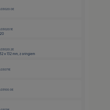
HL03020.0E
HL03020.1E
020
HL03020.2E
2 x 132 mm, z oringiem
L0307.1E
HL03100.0E
0317.1E