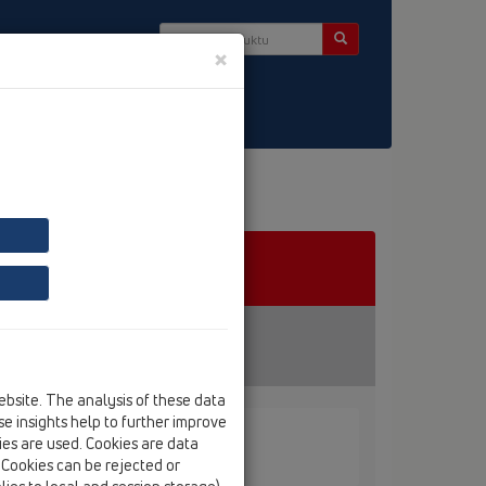
×
takt & Newsletter
ebsite. The analysis of these data
e insights help to further improve
kies are used. Cookies are data
L0317.4E
. Cookies can be rejected or