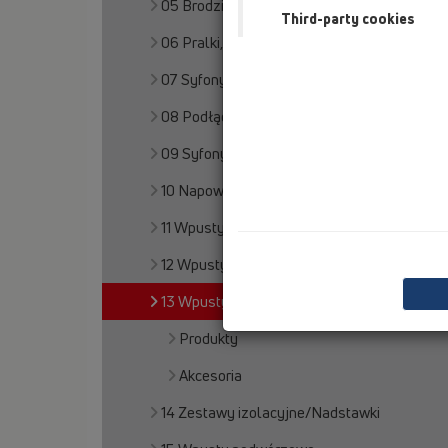
05 Brodziki w posadzce
Third-party cookies
06 Pralki, Zmywarki
07 Syfony do skroplin
08 Podłączenia do WC
09 Syfony pisuarowe
10 Napowietrzacze
11 Wpusty dachowe
12 Wpusty balkonowe i tarasowe
13 Wpusty stropowe
Produkty
Akcesoria
14 Zestawy izolacyjne/Nadstawki