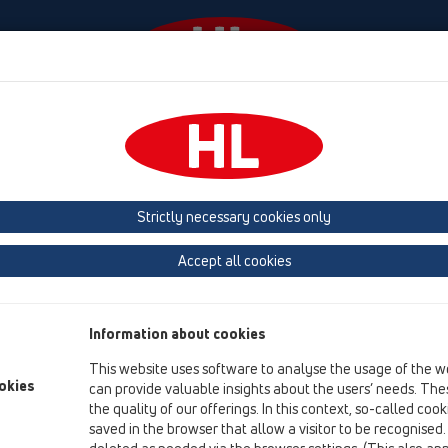
Wydarzenia
Firma
HL-House
Prasa
Kon
owe
Strictly necessary cookies only
Przegląd produktów
Accept all cookies
13 Wpusty stropowe
Produkty
Information about cookies
Akcesoria
This website uses software to analyse the usage of the w
okies
can provide valuable insights about the users’ needs. Thes
HL0317.4E
the quality of our offerings. In this context, so-called coo
13 Wpusty stropowe / Akcesoria / Części zamienne / H
saved in the browser that allow a visitor to be recognised
Redukcja DN110xDN75