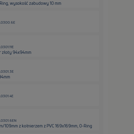
ing, wysokość zabudowy 10 mm
HL0300.6E
L0301.11E
or złoty 94x94mm
L0301.3E
x94mm
L0301.4E
HL0301.6EN
m/109mm z kołnierzem z PVC 169x169mm, O-Ring