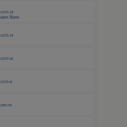
HL0370.2E
rodem 15mm
HL0370.3E
HL0370.4E
L037G.1E
HL080.5E