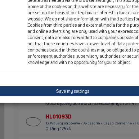
deleted as needed via the browser settings. (This also appl
Some of the cookies on this website are necessary for the
HL01067D
are set on the basis of our legitimate interest in the secur
13 Wpusty stropowe / Akcesoria / Części zamienne / 
website. We do not share information with third parties fo
O-Ring 92x4mm
Cookies from third parties and external media for the purpo
and online advertising are only used with your express c
HL01086D
consent, data are also forwarded to companies outside of
13 Wpusty stropowe / Akcesoria / Części zamienne / 
out that these countries have a lower level of data prote
O-Ring 88x5mm
companies based in these countries may be obligated to p
enforcement authorities, supervisory authorities, or secur
HL317KHN
knowledge and with no opportunity for you to object.
13 Wpusty stropowe / Akcesoria / Części zamienne / 
Korpus wpustu stropowego DN 75 pionowy z syfo
nierdzewnej
HL03911.5E
Save my settings
13 Wpusty stropowe / Akcesoria / Części zamienne / H
Klucz kątowy do sworzni sześciokątnych ST 4 
HL01093D
13 Wpusty stropowe / Akcesoria / Części zamienne / 
O-Ring 125x4