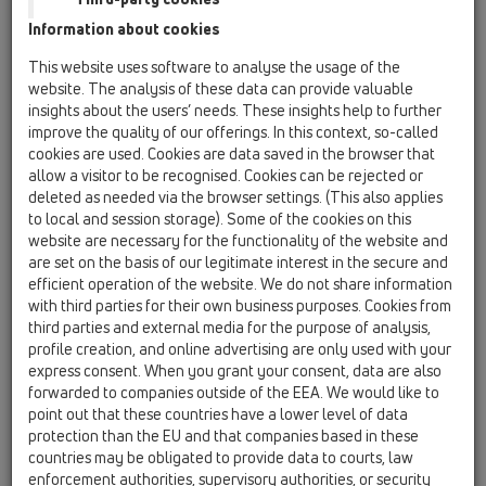
Вспомогательные материалы/Противопожарная
Information about cookies
защита / Запасные детали / HL0317.4E
Уменьшение DN110xDN75
This website uses software to analyse the usage of the
website. The analysis of these data can provide valuable
HL01067D
insights about the users’ needs. These insights help to further
13 Трапы для внутренних помещений /
improve the quality of our offerings. In this context, so-called
Вспомогательные материалы/Противопожарная
cookies are used. Cookies are data saved in the browser that
защита / Запасные детали / HL01067D
allow a visitor to be recognised. Cookies can be rejected or
О-кольцо 92х4мм
deleted as needed via the browser settings. (This also applies
to local and session storage). Some of the cookies on this
HL01086D
website are necessary for the functionality of the website and
13 Трапы для внутренних помещений /
are set on the basis of our legitimate interest in the secure and
Вспомогательные материалы/Противопожарная
efficient operation of the website. We do not share information
защита / Запасные детали / HL01086D
О-кольцо 88х5мм
with third parties for their own business purposes. Cookies from
third parties and external media for the purpose of analysis,
HL317KHN
profile creation, and online advertising are only used with your
express consent. When you grant your consent, data are also
13 Трапы для внутренних помещений /
forwarded to companies outside of the EEA. We would like to
Вспомогательные материалы/Противопожарная
защита / Запасные детали / HL317KHN
point out that these countries have a lower level of data
Корпус трапа для внутренних помещений
protection than the EU and that companies based in these
DN75 вертикальный с битумным полотном,
countries may be obligated to provide data to courts, law
нировкладышем.
enforcement authorities, supervisory authorities, or security