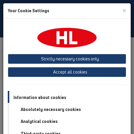
Toggle
×
Your Cookie Settings
Search
Russian
Toggle
Navigat
Продукты
Обзор продукта
13 Трапы для внутренних помещений
Strictly necessary cookies only
Обзор продукта
Accept all cookies
13 Трапы для внутренних помещений
Продукты
Information about cookies
Вспомогательные материалы/Противопожарная
Absolutely necessary cookies
защита
Analytical cookies
HL0317.4E
13 Трапы для внутренних помещений /
Third-party cookies