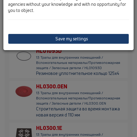
agencies without your knowledge and with no opportunity for
HL03911.5E
you to object.
13 Трапы для внутренних помещений /
Вспомогательные материалы/Противопожарная
защита / Запасные детали / HL03911.5E
L-образный ключ для шпильки Hexagon ST
4 мм
Save my settings
HL01093D
13 Трапы для внутренних помещений /
Вспомогательные материалы/Противопожарная
защита / Запасные детали / HL01093D
Резиновое уплотнительное кольцо 125х4
HL0300.0EN
13 Трапы для внутренних помещений /
Вспомогательные материалы/Противопожарная
защита / Запасные детали / HL0300.0EN
Строительная защита во время монтажа
новая версия d 110 мм
HL0300.1E
13 Трапы для внутренних помещений /