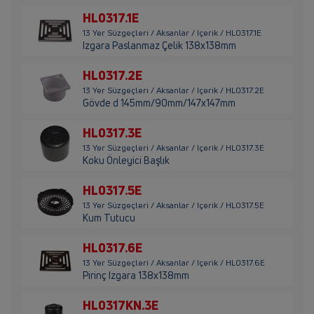
HL0317.1E
13 Yer Süzgeçleri / Aksanlar / Içerik / HL0317.1E
Izgara Paslanmaz Çelik 138x138mm
HL0317.2E
13 Yer Süzgeçleri / Aksanlar / Içerik / HL0317.2E
Gövde d 145mm/90mm/147x147mm
HL0317.3E
13 Yer Süzgeçleri / Aksanlar / Içerik / HL0317.3E
Koku Önleyici Başlık
HL0317.5E
13 Yer Süzgeçleri / Aksanlar / Içerik / HL0317.5E
Kum Tutucu
HL0317.6E
13 Yer Süzgeçleri / Aksanlar / Içerik / HL0317.6E
Pirinç Izgara 138x138mm
HL0317KN.3E