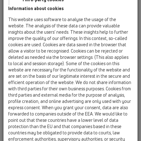
HL01067D
Information about cookies
13 Yer Süzgeçleri / Aksanlar / Içerik / HL01067D
O-Yüzük 92x4mm
This website uses software to analyse the usage of the
website. The analysis of these data can provide valuable
HL01086D
insights about the users’ needs. These insights help to further
13 Yer Süzgeçleri / Aksanlar / Içerik / HL01086D
improve the quality of our offerings. In this context, so-called
O-Yüzük 88x5mm
cookies are used. Cookies are data saved in the browser that
allow a visitor to be recognised. Cookies can be rejected or
HL317KHN
deleted as needed via the browser settings. (This also applies
to local and session storage). Some of the cookies on this
13 Yer Süzgeçleri / Aksanlar / Içerik / HL317KHN
Yer Süzgeci Gövdesi DN75 Dikey. Bitum
website are necessary for the functionality of the website and
İzolasyonlu ve Niron Takımlı
are set on the basis of our legitimate interest in the secure and
efficient operation of the website. We do not share information
HL03911.5E
with third parties for their own business purposes. Cookies from
third parties and external media for the purpose of analysis,
13 Yer Süzgeçleri / Aksanlar / Içerik / HL03911.5E
Pin Altıgen ST 4mm için L anahtarı
profile creation, and online advertising are only used with your
express consent. When you grant your consent, data are also
HL01093D
forwarded to companies outside of the EEA. We would like to
point out that these countries have a lower level of data
13 Yer Süzgeçleri / Aksanlar / Içerik / HL01093D
protection than the EU and that companies based in these
O-Halka 125x4
countries may be obligated to provide data to courts, law
enforcement authorities, supervisory authorities, or security
HL0300.0EN