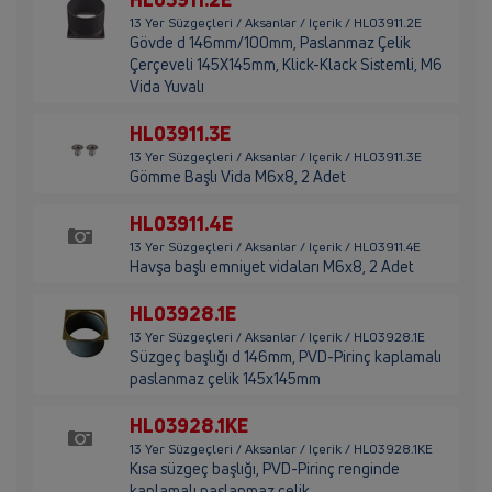
13 Yer Süzgeçleri / Aksanlar / Içerik / HL03911.2E
Gövde d 146mm/100mm, Paslanmaz Çelik
Çerçeveli 145X145mm, Klick-Klack Sistemli, M6
Vida Yuvalı
HL03911.3E
13 Yer Süzgeçleri / Aksanlar / Içerik / HL03911.3E
Gömme Başlı Vida M6x8, 2 Adet
HL03911.4E
13 Yer Süzgeçleri / Aksanlar / Içerik / HL03911.4E
Havşa başlı emniyet vidaları M6x8, 2 Adet
HL03928.1E
13 Yer Süzgeçleri / Aksanlar / Içerik / HL03928.1E
Süzgeç başlığı d 146mm, PVD-Pirinç kaplamalı
paslanmaz çelik 145x145mm
HL03928.1KE
13 Yer Süzgeçleri / Aksanlar / Içerik / HL03928.1KE
Kısa süzgeç başlığı, PVD-Pirinç renginde
kaplamalı paslanmaz çelik