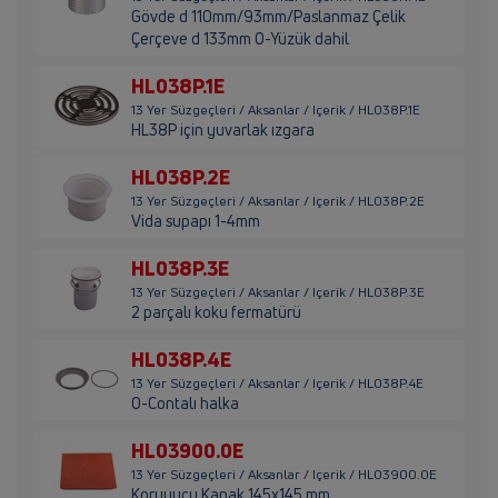
Gövde d 110mm/93mm/Paslanmaz Çelik
Çerçeve d 133mm O-Yüzük dahil
HL038P.1E
13 Yer Süzgeçleri / Aksanlar / Içerik / HL038P.1E
HL38P için yuvarlak ızgara
HL038P.2E
13 Yer Süzgeçleri / Aksanlar / Içerik / HL038P.2E
Vida supapı 1-4mm
HL038P.3E
13 Yer Süzgeçleri / Aksanlar / Içerik / HL038P.3E
2 parçalı koku fermatürü
HL038P.4E
13 Yer Süzgeçleri / Aksanlar / Içerik / HL038P.4E
O-Contalı halka
HL03900.0E
13 Yer Süzgeçleri / Aksanlar / Içerik / HL03900.0E
Koruyucu Kapak 145x145 mm