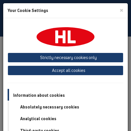
Toggle
×
Your Cookie Settings
Search
Türkiye
Toggle
Navigat
Ürünler
Ürüne Genel Bakış
13 Yer Süzgeçleri
Strictly necessary cookies only
Ürüne Genel Bakış
Accept all cookies
13 Yer Süzgeçleri
Ürünler
Aksanlar
Information about cookies
Absolutely necessary cookies
HL0317.4E
13 Yer Süzgeçleri / Aksanlar / Içerik / HL0317.4E
Analytical cookies
Redüksiyon DN110xDN75
Third-party cookies