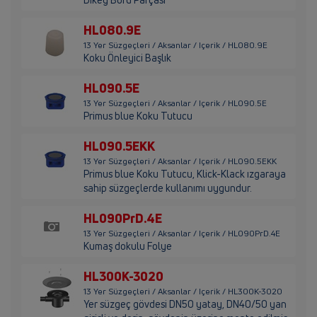
HL080.9E
13 Yer Süzgeçleri / Aksanlar / Içerik / HL080.9E
Koku Önleyici Başlık
HL090.5E
13 Yer Süzgeçleri / Aksanlar / Içerik / HL090.5E
Primus blue Koku Tutucu
HL090.5EKK
13 Yer Süzgeçleri / Aksanlar / Içerik / HL090.5EKK
Primus blue Koku Tutucu, Klick-Klack ızgaraya
sahip süzgeçlerde kullanımı uygundur.
HL090PrD.4E
13 Yer Süzgeçleri / Aksanlar / Içerik / HL090PrD.4E
Kumaş dokulu Folye
HL300K-3020
13 Yer Süzgeçleri / Aksanlar / Içerik / HL300K-3020
Yer süzgeç gövdesi DN50 yatay, DN40/50 yan