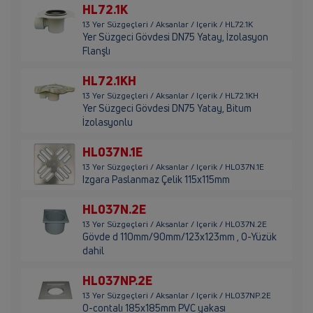
HL72.1K
13 Yer Süzgeçleri / Aksanlar / Içerik / HL72.1K
Yer Süzgeci Gövdesi DN75 Yatay, İzolasyon
Flanşlı
HL72.1KH
13 Yer Süzgeçleri / Aksanlar / Içerik / HL72.1KH
Yer Süzgeci Gövdesi DN75 Yatay, Bitum
İzolasyonlu
HL037N.1E
13 Yer Süzgeçleri / Aksanlar / Içerik / HL037N.1E
Izgara Paslanmaz Çelik 115x115mm
HL037N.2E
13 Yer Süzgeçleri / Aksanlar / Içerik / HL037N.2E
Gövde d 110mm/90mm/123x123mm , O-Yüzük
dahil
HL037NP.2E
13 Yer Süzgeçleri / Aksanlar / Içerik / HL037NP.2E
O-contalı 185x185mm PVC yakası