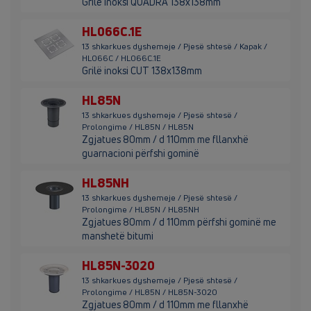
Grilë inoksi QUADRA 138x138mm
HL066C.1E
13 shkarkues dyshemeje / Pjesë shtesë / Kapak /
HL066C / HL066C.1E
Grilë inoksi CUT 138x138mm
HL85N
13 shkarkues dyshemeje / Pjesë shtesë /
Prolongime / HL85N / HL85N
Zgjatues 80mm / d 110mm me fllanxhë
guarnacioni përfshi gominë
HL85NH
13 shkarkues dyshemeje / Pjesë shtesë /
Prolongime / HL85N / HL85NH
Zgjatues 80mm / d 110mm përfshi gominë me
manshetë bitumi
HL85N-3020
13 shkarkues dyshemeje / Pjesë shtesë /
Prolongime / HL85N / HL85N-3020
Zgjatues 80mm / d 110mm me fllanxhë