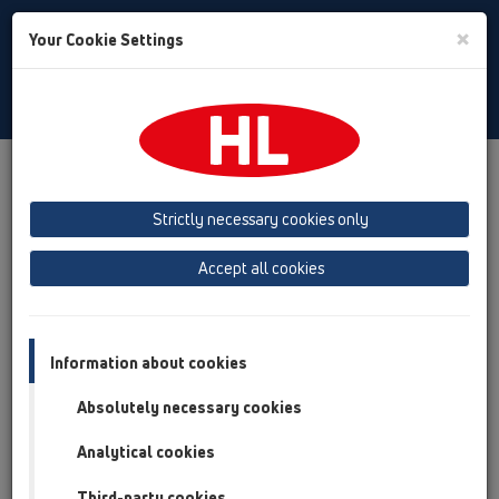
Toggle
×
Your Cookie Settings
Search
Albanian
Toggle
Navigat
Products
Përmbledhja e artikullit
13 shkarkues dyshemeje
Pjesë shtesë
Strictly necessary cookies only
Përmbledhja e artikullit
Accept all cookies
13 shkarkues dyshemeje
Pjesë shtesë
Information about cookies
Koperturat
Absolutely necessary cookies
Sifon
Analytical cookies
Kapak
Third-party cookies