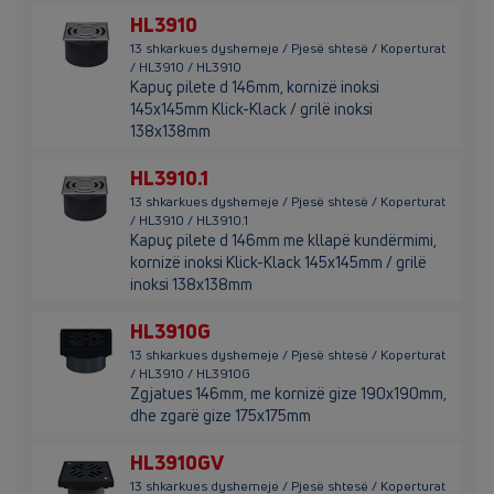
HL3910
13 shkarkues dyshemeje / Pjesë shtesë / Koperturat
/ HL3910 / HL3910
Kapuç pilete d 146mm, kornizë inoksi
145x145mm Klick-Klack / grilë inoksi
138x138mm
HL3910.1
13 shkarkues dyshemeje / Pjesë shtesë / Koperturat
/ HL3910 / HL3910.1
Kapuç pilete d 146mm me kllapë kundërmimi,
kornizë inoksi Klick-Klack 145x145mm / grilë
inoksi 138x138mm
HL3910G
13 shkarkues dyshemeje / Pjesë shtesë / Koperturat
/ HL3910 / HL3910G
Zgjatues 146mm, me kornizë gize 190x190mm,
dhe zgarë gize 175x175mm
HL3910GV
13 shkarkues dyshemeje / Pjesë shtesë / Koperturat