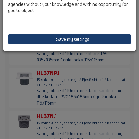
agencies without your knowledge and with no opportunity for
Kapuç pilete d 110mm me kllapë kundërmimi
you to object.
Primus blue i sheshtë, kornizë plastike
123x123mm / grilë inoksi 115x115mm, kornizë
montimi
HL37NP
Save my settings
13 shkarkues dyshemeje / Pjesë shtesë / Koperturat
/ HL37 / HL37NP
Kapuç pilete d 110mm me kollare-PVC
185x185mm / grilë inoksi 115x115mm
HL37NP.1
13 shkarkues dyshemeje / Pjesë shtesë / Koperturat
/ HL37 / HL37NP.1
Kapuç pilete d 110mm me kllapë kundërmimi
dhe kollare-PVC 185x185mm / grilë inoksi
115x115mm
HL37N.1
13 shkarkues dyshemeje / Pjesë shtesë / Koperturat
/ HL37 / HL37N.1
Kapuç pilete d 110mm me kllapë kundërmimi,