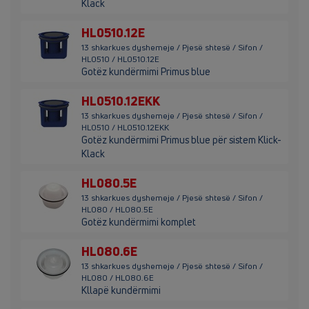
Klack
HL0510.12E
13 shkarkues dyshemeje / Pjesë shtesë / Sifon /
HL0510 / HL0510.12E
Gotëz kundërmimi Primus blue
HL0510.12EKK
13 shkarkues dyshemeje / Pjesë shtesë / Sifon /
HL0510 / HL0510.12EKK
Gotëz kundërmimi Primus blue për sistem Klick-
Klack
HL080.5E
13 shkarkues dyshemeje / Pjesë shtesë / Sifon /
HL080 / HL080.5E
Gotëz kundërmimi komplet
HL080.6E
13 shkarkues dyshemeje / Pjesë shtesë / Sifon /
HL080 / HL080.6E
Kllapë kundërmimi