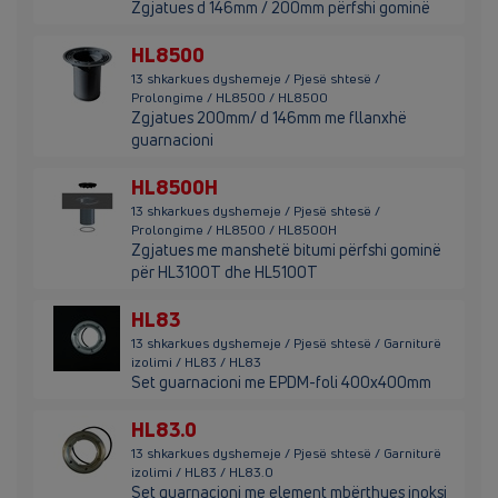
Zgjatues d 146mm / 200mm përfshi gominë
HL8500
13 shkarkues dyshemeje / Pjesë shtesë /
Prolongime / HL8500 / HL8500
Zgjatues 200mm/ d 146mm me fllanxhë
guarnacioni
HL8500H
13 shkarkues dyshemeje / Pjesë shtesë /
Prolongime / HL8500 / HL8500H
Zgjatues me manshetë bitumi përfshi gominë
për HL3100T dhe HL5100T
HL83
13 shkarkues dyshemeje / Pjesë shtesë / Garniturë
izolimi / HL83 / HL83
Set guarnacioni me EPDM-foli 400x400mm
HL83.0
13 shkarkues dyshemeje / Pjesë shtesë / Garniturë
izolimi / HL83 / HL83.0
Set guarnacioni me element mbërthyes inoksi