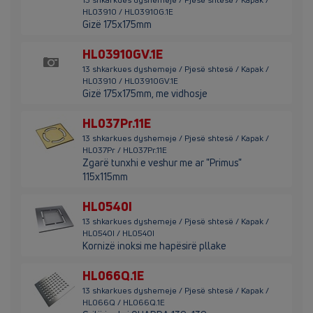
HL03910 / HL03910G.1E
Gizë 175x175mm
HL03910GV.1E
13 shkarkues dyshemeje / Pjesë shtesë / Kapak /
HL03910 / HL03910GV.1E
Gizë 175x175mm, me vidhosje
HL037Pr.11E
13 shkarkues dyshemeje / Pjesë shtesë / Kapak /
HL037Pr / HL037Pr.11E
Zgarë tunxhi e veshur me ar "Primus"
115x115mm
HL0540I
13 shkarkues dyshemeje / Pjesë shtesë / Kapak /
HL0540I / HL0540I
Kornizë inoksi me hapësirë pllake
HL066Q.1E
13 shkarkues dyshemeje / Pjesë shtesë / Kapak /
HL066Q / HL066Q.1E