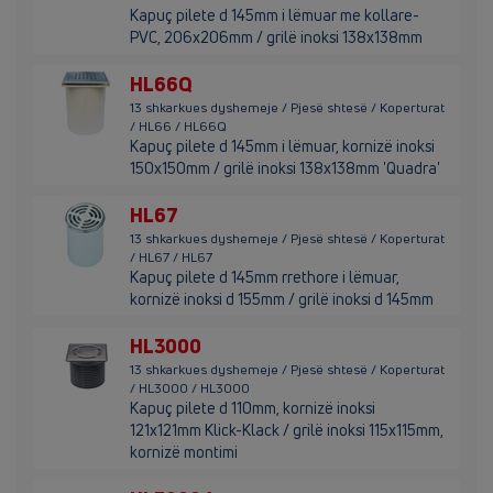
Kapuç pilete d 145mm i lëmuar me kollare-
PVC, 206x206mm / grilë inoksi 138x138mm
HL66Q
13 shkarkues dyshemeje / Pjesë shtesë / Koperturat
/ HL66 / HL66Q
Kapuç pilete d 145mm i lëmuar, kornizë inoksi
150x150mm / grilë inoksi 138x138mm 'Quadra'
HL67
13 shkarkues dyshemeje / Pjesë shtesë / Koperturat
/ HL67 / HL67
Kapuç pilete d 145mm rrethore i lëmuar,
kornizë inoksi d 155mm / grilë inoksi d 145mm
HL3000
13 shkarkues dyshemeje / Pjesë shtesë / Koperturat
/ HL3000 / HL3000
Kapuç pilete d 110mm, kornizë inoksi
121x121mm Klick-Klack / grilë inoksi 115x115mm,
kornizë montimi