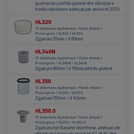
guarnacioni përfshi gominë dhe mbrojtje e
thellë ndërtimore adekuat për serinë HL3020
HL320
13 shkarkues dyshemeje / Pjesë shtesë /
Prolongime / HL320 / HL320
Zgjatues 35mm / d 89mm
HL340N
13 shkarkues dyshemeje / Pjesë shtesë /
Prolongime / HL340N / HL340N
Zgjatues 80mm / d 110mm përfshi gominë
HL350
13 shkarkues dyshemeje / Pjesë shtesë /
Prolongime / HL350 / HL350
Zgjatues 130mm / d 145mm
HL350.0
13 shkarkues dyshemeje / Pjesë shtesë /
Prolongime / HL350 / HL350.0
Zgjatues me fllanxhë mbërthese, adekuat për
shkarkues tavani për serinë HL62, HL64 dhe