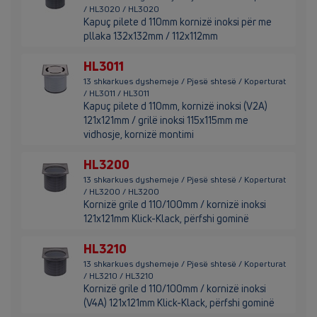
/ HL3020 / HL3020
Kapuç pilete d 110mm kornizë inoksi për me
pllaka 132x132mm / 112x112mm
HL3011
13 shkarkues dyshemeje / Pjesë shtesë / Koperturat
/ HL3011 / HL3011
Kapuç pilete d 110mm, kornizë inoksi (V2A)
121x121mm / grilë inoksi 115x115mm me
vidhosje, kornizë montimi
HL3200
13 shkarkues dyshemeje / Pjesë shtesë / Koperturat
/ HL3200 / HL3200
Kornizë grile d 110/100mm / kornizë inoksi
121x121mm Klick-Klack, përfshi gominë
HL3210
13 shkarkues dyshemeje / Pjesë shtesë / Koperturat
/ HL3210 / HL3210
Kornizë grile d 110/100mm / kornizë inoksi
(V4A) 121x121mm Klick-Klack, përfshi gominë