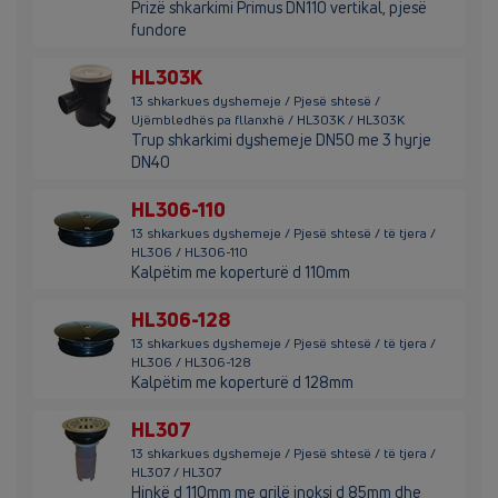
Prizë shkarkimi Primus DN110 vertikal, pjesë
fundore
HL303K
13 shkarkues dyshemeje / Pjesë shtesë /
Ujëmbledhës pa fllanxhë / HL303K / HL303K
Trup shkarkimi dyshemeje DN50 me 3 hyrje
DN40
HL306-110
13 shkarkues dyshemeje / Pjesë shtesë / të tjera /
HL306 / HL306-110
Kalpëtim me koperturë d 110mm
HL306-128
13 shkarkues dyshemeje / Pjesë shtesë / të tjera /
HL306 / HL306-128
Kalpëtim me koperturë d 128mm
HL307
13 shkarkues dyshemeje / Pjesë shtesë / të tjera /
HL307 / HL307
Hinkë d 110mm me grilë inoksi d 85mm dhe