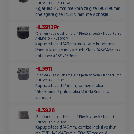
/ HL3910 / HL3910GV
Zgjatues 146mm, me kornizë gize 190x190mm,
dhe zgarë gize 175x175mm, me vidhosje
HL3910Pr
13 shkarkues dyshemeje / Pjesë shtesë / Koperturat
/ HL3910 / HL3910Pr
Kapuç pilete d 146mm me kllapë kundërmimi
Primus, kornizë inoksi Klick-Klack 145x145mm /
grilë inoksi 138x138mm
HL3911
13 shkarkues dyshemeje / Pjesë shtesë / Koperturat
/ HL3910 / HL3911
Kapuç pilete d 146mm, kornizë inoksi
145x145mm / grilë inoksi 138x138mm me
vidhosje
HL3928
13 shkarkues dyshemeje / Pjesë shtesë / Koperturat
/ HL3910 / HL3928
Kapuç pilete d 146mm, kornizë inoksi veshur
me PVD, 145x145mm / 138x138mm grilë