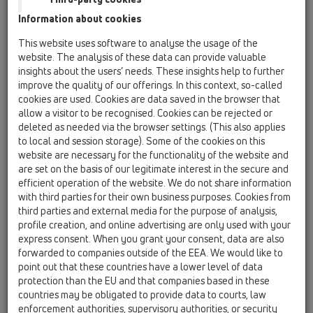
Prolongime
Information about cookies
Garniturë izolimi
This website uses software to analyse the usage of the
website. The analysis of these data can provide valuable
Izolim zëri
insights about the users’ needs. These insights help to further
Mbrojtje nga zjarri
improve the quality of our offerings. In this context, so-called
cookies are used. Cookies are data saved in the browser that
Ujëmbledhës pa fllanxhë
allow a visitor to be recognised. Cookies can be rejected or
deleted as needed via the browser settings. (This also applies
të tjera
to local and session storage). Some of the cookies on this
website are necessary for the functionality of the website and
Pjesë këmbimi
are set on the basis of our legitimate interest in the secure and
efficient operation of the website. We do not share information
with third parties for their own business purposes. Cookies from
HL36N
third parties and external media for the purpose of analysis,
13 shkarkues dyshemeje / Pjesë shtesë / Koperturat
profile creation, and online advertising are only used with your
/ HL36N / HL36N
express consent. When you grant your consent, data are also
Kapuç pilete d 110mm, kornizë plastike
forwarded to companies outside of the EEA. We would like to
100x100mm / grilë inoksi 94x94mm
point out that these countries have a lower level of data
protection than the EU and that companies based in these
HL37FPrblue
countries may be obligated to provide data to courts, law
13 shkarkues dyshemeje / Pjesë shtesë / Koperturat
enforcement authorities, supervisory authorities, or security
/ HL37 / HL37FPrblue