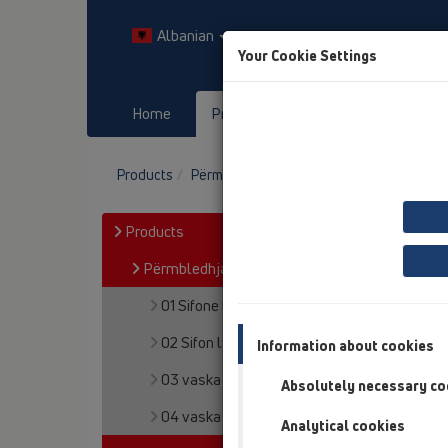
Albanian
Your Cookie Settings
Home
Products
Downloads
Products
Përmbledhja e artikullit
05 dushe pa ba
Products
Përmbledhja e artikullit
01 Sifone kuzhine
02 Sifon lavapjate
Information about cookies
03 vaska
Absolutely necessary co
04 vaska dushi
Analytical cookies