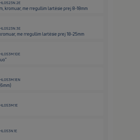
/ HL0523N.2E
m, kromuar, me rregullim lartësie prej 8-18mm
/ HL0523N.3E
kromuar, me rregullim lartësie prej 18-25mm
/ HL053M.1DE
Duo"
/ HL053M.1EN
 (6mm)
/ HL053M.1E
 HL053N.1E