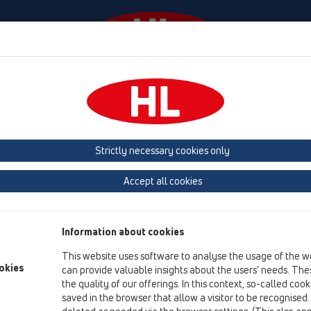
Ngjarjet
Company
HL-House
Shtypni
Co
rriera
Strictly necessary cookies only
Përmbledhja e artikullit
Accept all cookies
05 dushe pa barriera
Piletë lineare dushi
Information about cookies
shkarkues dyshemeje
This website uses software to analyse the usage of the w
Elemente dushi
okies
can provide valuable insights about the users’ needs. Thes
the quality of our offerings. In this context, so-called coo
Pjesë shtesë
saved in the browser that allow a visitor to be recognised