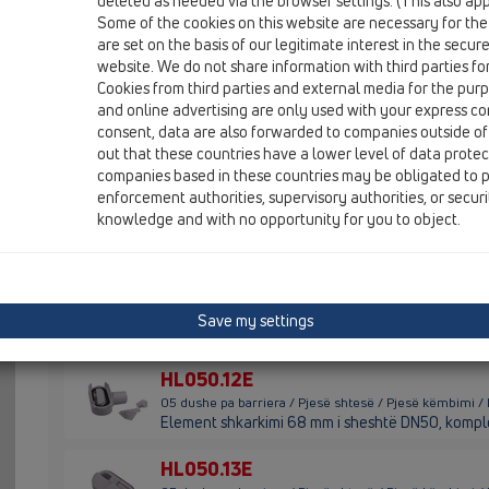
deleted as needed via the browser settings. (This also appl
HL01087D
Some of the cookies on this website are necessary for the
are set on the basis of our legitimate interest in the secur
05 dushe pa barriera / Pjesë shtesë / Pjesë këmbimi 
gominë 105x2mm
website. We do not share information with third parties fo
Cookies from third parties and external media for the purpo
HL050.0EN
and online advertising are only used with your express c
consent, data are also forwarded to companies outside of
05 dushe pa barriera / Pjesë shtesë / Pjesë këmbimi 
out that these countries have a lower level of data prote
Shkarkues DN50 I RI komplet
companies based in these countries may be obligated to p
enforcement authorities, supervisory authorities, or secur
HL050.10E
knowledge and with no opportunity for you to object.
05 dushe pa barriera / Pjesë shtesë / Pjesë këmbimi /
Shkarkues i sheshtë DN50 komplet
HL050.11E
05 dushe pa barriera / Pjesë shtesë / Pjesë këmbimi /
Save my settings
Gotëz kundërmimi 30mm
HL050.12E
05 dushe pa barriera / Pjesë shtesë / Pjesë këmbimi /
Element shkarkimi 68 mm i sheshtë DN50, kompl
HL050.13E