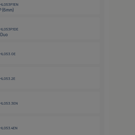
 HL053P.1EN
3P (6mm)
 HL053P.1DE
r Duo
/ HL053.0E
 HL053.2E
/ HL053.3EN
/ HL053.4EN