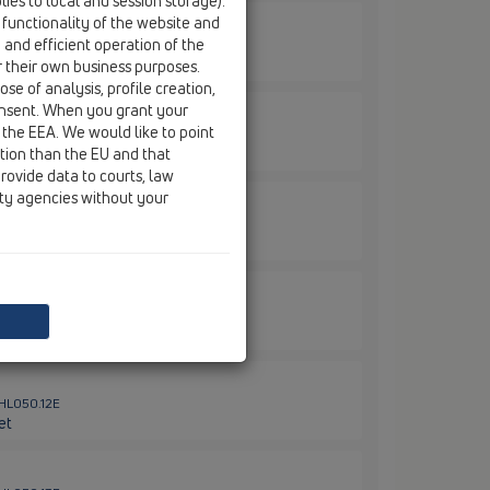
ies to local and session storage).
 functionality of the website and
e and efficient operation of the
/ HL01087D
r their own business purposes.
se of analysis, profile creation,
onsent. When you grant your
 the EEA. We would like to point
/ HL050.0EN
ction than the EU and that
rovide data to courts, law
ity agencies without your
 HL050.10E
 HL050.11E
 HL050.12E
et