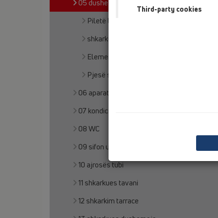
05 dushe pa barriera
Third-party cookies
Piletë lineare dushi
shkarkues dyshemeje
Elemente dushi
Pjesë shtesë
06 aparate për larje
07 kondicioner dhe ajrim
08 WC
09 sifon urinali
10 ajrosës tubi
11 shkarkues tavani
12 shkarkim tarrace