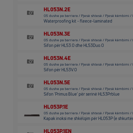
HL053N.2E
05 dushe pa barriera / Pjesë shtesë / Pjesë këmbimi 
Waterproofing kit - fleece-laminated
HL053N.3E
05 dushe pa barriera / Pjesë shtesë / Pjesë këmbimi 
Sifon për HL53.0 dhe HL53Duo.0
HL053N.4E
05 dushe pa barriera / Pjesë shtesë / Pjesë këmbimi 
Sifon për HL53V.0
HL053N.5E
05 dushe pa barriera / Pjesë shtesë / Pjesë këmbimi 
Sifon 'Primus Blue' për serinë HL53Prblue
HL053P.1E
05 dushe pa barriera / Pjesë shtesë / Pjesë këmbimi /
Kapak inoksi me shkëlqim për HL053P (e shkurtër
HL053P.1EN