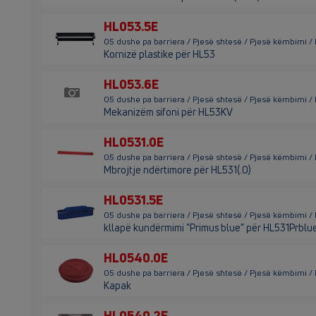
HL053.5E
05 dushe pa barriera / Pjesë shtesë / Pjesë këmbimi /
Kornizë plastike për HL53
HL053.6E
05 dushe pa barriera / Pjesë shtesë / Pjesë këmbimi 
Mekanizëm sifoni për HL53KV
HL0531.0E
05 dushe pa barriera / Pjesë shtesë / Pjesë këmbimi /
Mbrojtje ndërtimore për HL531(.0)
HL0531.5E
05 dushe pa barriera / Pjesë shtesë / Pjesë këmbimi /
kllapë kundërmimi "Primus blue" për HL531Prblu
HL0540.0E
05 dushe pa barriera / Pjesë shtesë / Pjesë këmbimi 
Kapak
HL0540.2E