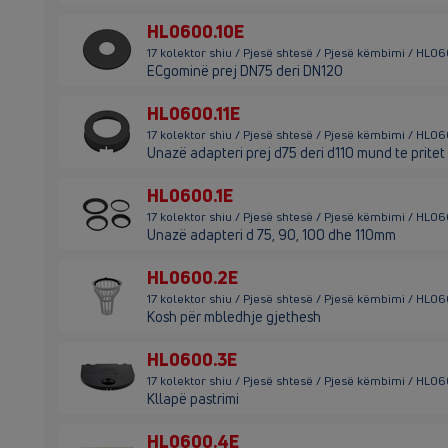
HL0600.10E
17 kolektor shiu / Pjesë shtesë / Pjesë këmbimi / HL0
ECgominë prej DN75 deri DN120
HL0600.11E
17 kolektor shiu / Pjesë shtesë / Pjesë këmbimi / HL06
Unazë adapteri prej d75 deri d110 mund te pritet
HL0600.1E
17 kolektor shiu / Pjesë shtesë / Pjesë këmbimi / HL06
Unazë adapteri d 75, 90, 100 dhe 110mm
HL0600.2E
17 kolektor shiu / Pjesë shtesë / Pjesë këmbimi / HL0
Kosh për mbledhje gjethesh
HL0600.3E
17 kolektor shiu / Pjesë shtesë / Pjesë këmbimi / HL0
Kllapë pastrimi
HL0600.4E