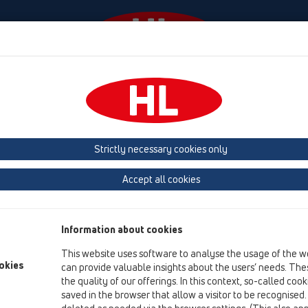
Ngjarjet
Company
HL-House
Shtypni
Co
u
Strictly necessary cookies only
Përmbledhja e artikullit
Accept all cookies
17 kolektor shiu
Produkte
Information about cookies
Pjesë shtesë
This website uses software to analyse the usage of the w
okies
can provide valuable insights about the users’ needs. Thes
HL600N
the quality of our offerings. In this context, so-called coo
17 kolektor shiu / Produkte / HL600N / HL600N
saved in the browser that allow a visitor to be recognised
Pusetë shiu DN110/125 me lidhje të rrotullueshme