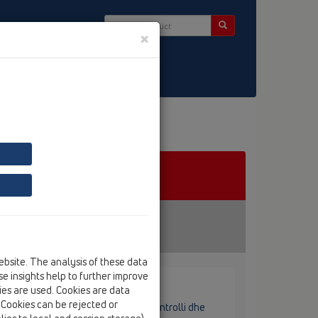
×
ntact & Newsletter
ebsite. The analysis of these data
e insights help to further improve
kies are used. Cookies are data
. Cookies can be rejected or
, pengues gjethesh, farfallë, pikë kontrolli dhe