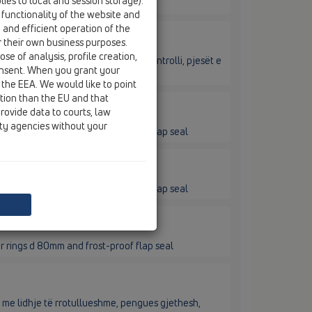
ies to local and session storage).
 functionality of the website and
e and efficient operation of the
r their own business purposes.
se of analysis, profile creation,
 pengues gjethesh, farfallë, pikë kontrolli, pjesët e
onsent. When you grant your
 the EEA. We would like to point
ction than the EU and that
rovide data to courts, law
ity agencies without your
r rings d 75-110mm and frost-proof flap seal
r rings d 75-110mm and frost-proof flap seal
r rings d 80mm and frost-proof flap seal
 me lidhje të rrotullueshme, pengues gjethesh,