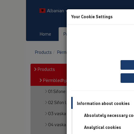
Albanian
Your Cookie Settings
Home
Products
Downloads
Products
Përmbledhja e artikullit
17 kolektor shi
Products
Përmbledhja e artikullit
01 Sifone kuzhine
02 Sifon lavapjate
Information about cookies
03 vaska
Absolutely necessary co
04 vaska dushi
Analytical cookies