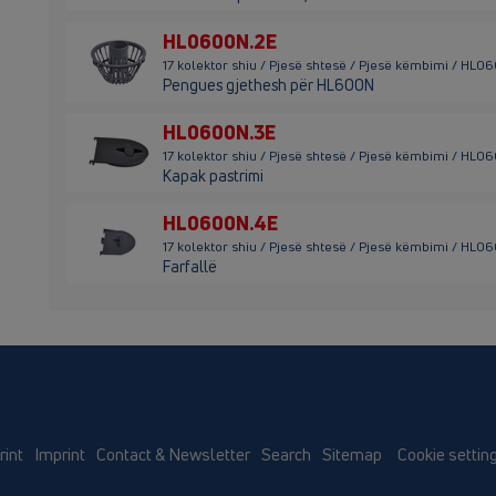
HL0600N.2E
17 kolektor shiu / Pjesë shtesë / Pjesë këmbimi / HL0
Pengues gjethesh për HL600N
HL0600N.3E
17 kolektor shiu / Pjesë shtesë / Pjesë këmbimi / HL0
Kapak pastrimi
HL0600N.4E
17 kolektor shiu / Pjesë shtesë / Pjesë këmbimi / HL0
Farfallë
rint
Imprint
Contact & Newsletter
Search
Sitemap
Cookie settin