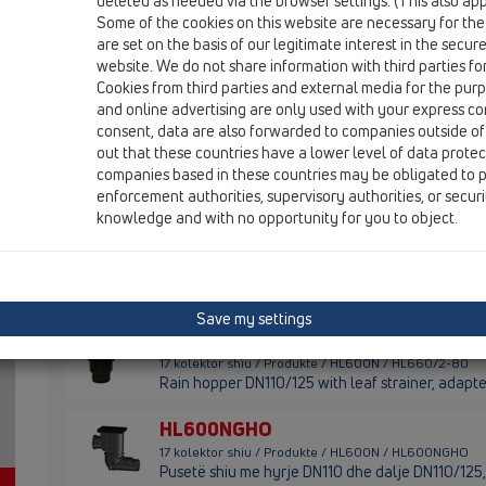
deleted as needed via the browser settings. (This also appl
bashkues tubi
Some of the cookies on this website are necessary for the
are set on the basis of our legitimate interest in the secur
HL600NG
website. We do not share information with third parties fo
17 kolektor shiu / Produkte / HL600N / HL600NG
Cookies from third parties and external media for the purpo
Pusetë shiu DN110/125 me lidhje të rrotullueshme,
and online advertising are only used with your express c
dukshme prej gize
consent, data are also forwarded to companies outside of
out that these countries have a lower level of data prote
HL660E
companies based in these countries may be obligated to p
17 kolektor shiu / Produkte / HL600N / HL660E
enforcement authorities, supervisory authorities, or secur
Rain hopper DN110/125 with leaf strainer, adapte
knowledge and with no opportunity for you to object.
HL660/2
17 kolektor shiu / Produkte / HL600N / HL660/2
Rain hopper DN110/125 with leaf strainer, adapte
Save my settings
HL660/2-80
17 kolektor shiu / Produkte / HL600N / HL660/2-80
Rain hopper DN110/125 with leaf strainer, adapte
HL600NGHO
17 kolektor shiu / Produkte / HL600N / HL600NGHO
Pusetë shiu me hyrje DN110 dhe dalje DN110/125,