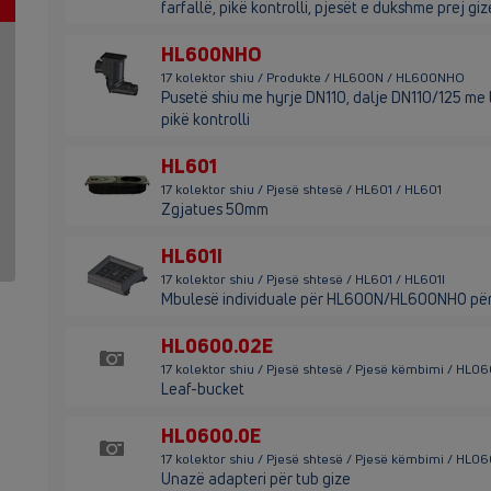
farfallë, pikë kontrolli, pjesët e dukshme prej giz
HL600NHO
17 kolektor shiu / Produkte / HL600N / HL600NHO
Pusetë shiu me hyrje DN110, dalje DN110/125 me l
pikë kontrolli
HL601
17 kolektor shiu / Pjesë shtesë / HL601 / HL601
Zgjatues 50mm
HL601I
17 kolektor shiu / Pjesë shtesë / HL601 / HL601I
Mbulesë individuale për HL600N/HL600NHO për
HL0600.02E
17 kolektor shiu / Pjesë shtesë / Pjesë këmbimi / HL0
Leaf-bucket
HL0600.0E
17 kolektor shiu / Pjesë shtesë / Pjesë këmbimi / HL0
Unazë adapteri për tub gize