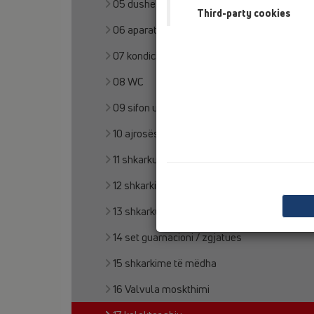
05 dushe pa barriera
Third-party cookies
06 aparate për larje
07 kondicioner dhe ajrim
08 WC
09 sifon urinali
10 ajrosës tubi
11 shkarkues tavani
12 shkarkim tarrace
13 shkarkues dyshemeje
14 set guarnacioni / zgjatues
15 shkarkime të mëdha
16 Valvula moskthimi