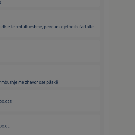
e
idhje të rrotullueshme, pengues gjethesh, farfallë,
 mbushje me zhavor ose pllakë
600.02E
600.0E