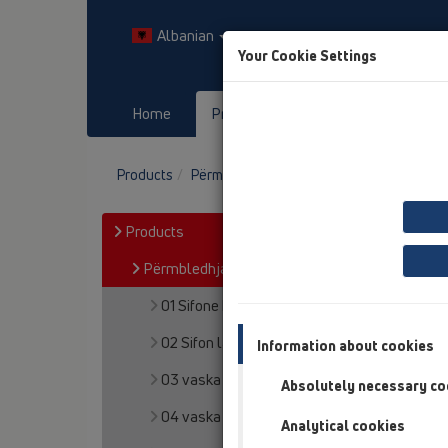
Albanian
Your Cookie Settings
Home
Products
Downloads
Products
Përmbledhja e artikullit
06 aparate për
Products
Përmbledhja e artikullit
01 Sifone kuzhine
02 Sifon lavapjate
Information about cookies
03 vaska
Absolutely necessary co
04 vaska dushi
Analytical cookies