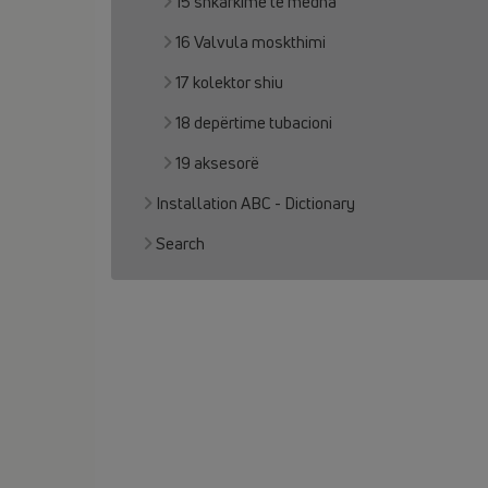
15 shkarkime të mëdha
16 Valvula moskthimi
17 kolektor shiu
18 depërtime tubacioni
19 aksesorë
Installation ABC - Dictionary
Search