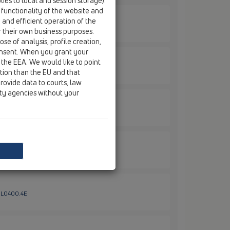
ies to local and session storage).
 functionality of the website and
e and efficient operation of the
 HL01050D
r their own business purposes.
se of analysis, profile creation,
onsent. When you grant your
 the EEA. We would like to point
HL01111D
ction than the EU and that
rovide data to courts, law
ity agencies without your
HL02.3E
HL0400.11E
 HL0400.4E