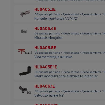
HL0405.3E
06 aparate për larje / Pjesë shtesë / Pjesë këmbimi /
Rondelë muri-tunxhi 1/2"x1/2"
HL0405.4E
06 aparate për larje / Pjesë shtesë / Pjesë këmbimi /
Mbulesë mbrojtëse
HL0405.8E
06 aparate për larje / Pjesë shtesë / Pjesë këmbimi /
Vida me mbrojtje akustike
HL0405E.1E
06 aparate për larje / Pjesë shtesë / Pjesë këmbimi /
Pllakë montazhi prizë elektrike të integruar
HL0406.1E
06 aparate për larje / Pjesë shtesë / Pjesë këmbimi / 
Valvul zbrazjeje 1/2"