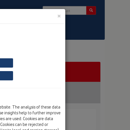
×
ntact & Newsletter
ebsite. The analysis of these data
e insights help to further improve
kies are used. Cookies are data
 HL01000D
. Cookies can be rejected or