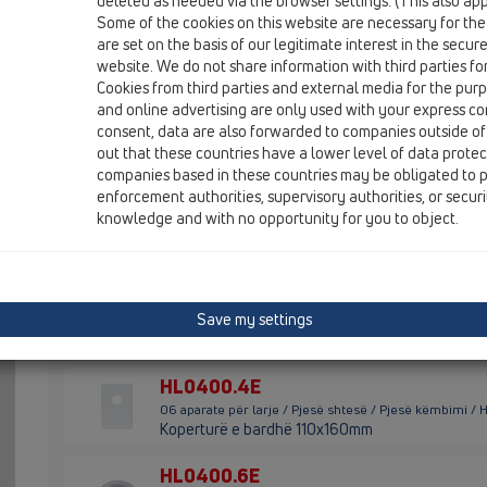
deleted as needed via the browser settings. (This also appl
Some of the cookies on this website are necessary for the
HL01050D
are set on the basis of our legitimate interest in the secur
06 aparate për larje / Pjesë shtesë / Pjesë këmbimi /
website. We do not share information with third parties fo
gominë 18x2,5mm
Cookies from third parties and external media for the purpo
and online advertising are only used with your express c
HL01111D
consent, data are also forwarded to companies outside of
06 aparate për larje / Pjesë shtesë / Pjesë këmbimi / 
out that these countries have a lower level of data prote
Rondele bashkuesi
companies based in these countries may be obligated to p
enforcement authorities, supervisory authorities, or secur
HL02.3E
knowledge and with no opportunity for you to object.
06 aparate për larje / Pjesë shtesë / Pjesë këmbimi / 
Siguresë moskthimi komplet
HL0400.11E
Save my settings
06 aparate për larje / Pjesë shtesë / Pjesë këmbimi / 
Tapë
HL0400.4E
06 aparate për larje / Pjesë shtesë / Pjesë këmbimi /
Koperturë e bardhë 110x160mm
HL0400.6E