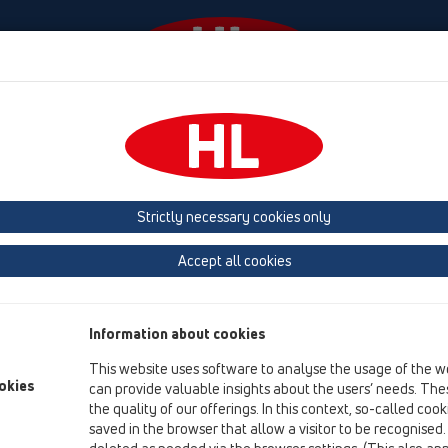
Ngjarjet
Company
HL-House
Shtypni
Co
 larje
Strictly necessary cookies only
Përmbledhja e artikullit
Accept all cookies
06 aparate për larje
Produkte
Information about cookies
Pjesë shtesë
This website uses software to analyse the usage of the w
okies
can provide valuable insights about the users’ needs. Thes
HL01000D
the quality of our offerings. In this context, so-called coo
06 aparate për larje / Pjesë shtesë / Pjesë këmbimi /
saved in the browser that allow a visitor to be recognised
Guarnacion i sheshtë 1"