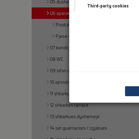
05 dushe pa barriera
Third-party cookies
06 aparate për larje
Produkte
Pjesë shtesë
07 kondicioner dhe ajrim
08 WC
09 sifon urinali
10 ajrosës tubi
11 shkarkues tavani
12 shkarkim tarrace
13 shkarkues dyshemeje
14 set guarnacioni / zgjatues