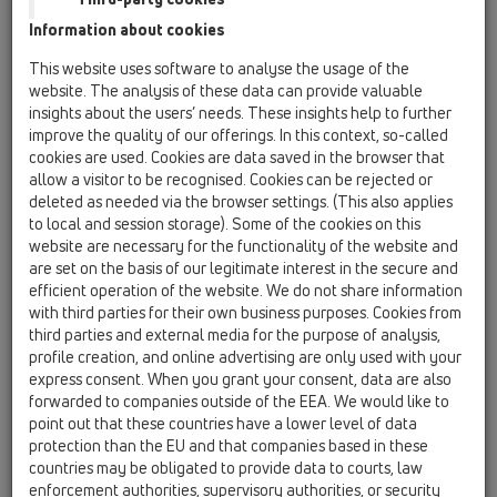
Information about cookies
HL01033D
16 Valvula moskthimi / Pjesë shtesë / Pjesë këmbimi
This website uses software to analyse the usage of the
/ HL01033D
website. The analysis of these data can provide valuable
Guarnacion kllapor
insights about the users’ needs. These insights help to further
improve the quality of our offerings. In this context, so-called
HL01062D
cookies are used. Cookies are data saved in the browser that
16 Valvula moskthimi / Pjesë shtesë / Pjesë këmbimi
allow a visitor to be recognised. Cookies can be rejected or
/ HL01062D
deleted as needed via the browser settings. (This also applies
Guarnacion buzor DN50
to local and session storage). Some of the cookies on this
website are necessary for the functionality of the website and
HL01077D
are set on the basis of our legitimate interest in the secure and
16 Valvula moskthimi / Pjesë shtesë / Pjesë këmbimi
efficient operation of the website. We do not share information
/ HL01077D
with third parties for their own business purposes. Cookies from
Guarnacion kllapor I RI
third parties and external media for the purpose of analysis,
profile creation, and online advertising are only used with your
HL01078D
express consent. When you grant your consent, data are also
16 Valvula moskthimi / Pjesë shtesë / Pjesë këmbimi
forwarded to companies outside of the EEA. We would like to
/ HL01078D
point out that these countries have a lower level of data
Guarnacion për kapak gotëze I RI
protection than the EU and that companies based in these
countries may be obligated to provide data to courts, law
HL01080D
enforcement authorities, supervisory authorities, or security