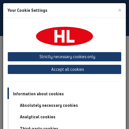
Toggle
×
Your Cookie Settings
Search
Albanian
Toggle
Navigat
Products
Përmbledhja e artikullit
16 Valvula moskthimi
Strictly necessary cookies only
Përmbledhja e artikullit
Accept all cookies
16 Valvula moskthimi
Produkte
Pjesë shtesë
Information about cookies
Absolutely necessary cookies
HL01031D
16 Valvula moskthimi / Pjesë shtesë / Pjesë këmbimi
Analytical cookies
/ HL01031D
Guarnacion kllapor
Third-party cookies