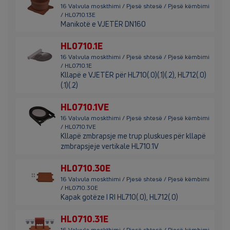
16 Valvula moskthimi / Pjesë shtesë / Pjesë këmbimi
/ HL0710.13E
Manikotë e VJETËR DN160
HL0710.1E
16 Valvula moskthimi / Pjesë shtesë / Pjesë këmbimi
/ HL0710.1E
Kllapë e VJETËR për HL710(.0)(.1)(.2), HL712(.0)
(.1)(.2)
HL0710.1VE
16 Valvula moskthimi / Pjesë shtesë / Pjesë këmbimi
/ HL0710.1VE
Kllapë zmbrapsje me trup pluskues për kllapë
zmbrapsjeje vertikale HL710.1V
HL0710.30E
16 Valvula moskthimi / Pjesë shtesë / Pjesë këmbimi
/ HL0710.30E
Kapak gotëze I RI HL710(.0), HL712(.0)
HL0710.31E
16 Valvula moskthimi / Pjesë shtesë / Pjesë këmbimi