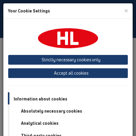
Toggle
×
Your Cookie Settings
Search
Albanian
Toggle
Navigat
Products
Përmbledhja e artikullit
02 Sifon lavapjate
Strictly necessary cookies only
Përmbledhja e artikullit
Accept all cookies
02 Sifon lavapjate
Produkte
Pjesë shtesë
Information about cookies
Absolutely necessary cookies
HL01001D
02 Sifon lavapjate / Pjesë shtesë / Pjesë këmbimi /
Analytical cookies
HL01001D
Guarnacion i sheshtë 5/4"
Third-party cookies