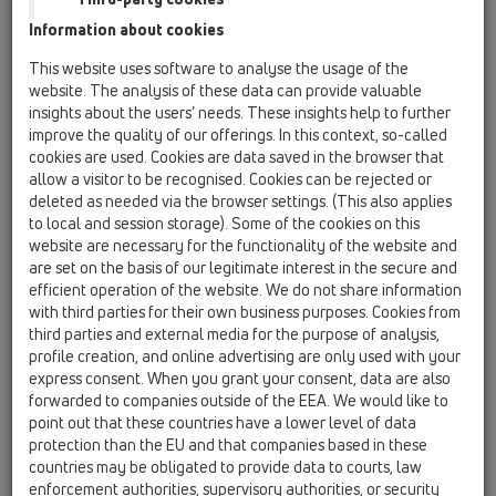
Information about cookies
HL01007D
02 Sifon lavapjate / Pjesë shtesë / Pjesë këmbimi /
This website uses software to analyse the usage of the
HL01007D
website. The analysis of these data can provide valuable
Guarnacion kunjimi T30
insights about the users’ needs. These insights help to further
improve the quality of our offerings. In this context, so-called
HL01069D
cookies are used. Cookies are data saved in the browser that
02 Sifon lavapjate / Pjesë shtesë / Pjesë këmbimi /
allow a visitor to be recognised. Cookies can be rejected or
HL01069D
deleted as needed via the browser settings. (This also applies
Guarnacion kunjimi K30 i zi
to local and session storage). Some of the cookies on this
website are necessary for the functionality of the website and
HL015.1.2E
are set on the basis of our legitimate interest in the secure and
02 Sifon lavapjate / Pjesë shtesë / Pjesë këmbimi /
efficient operation of the website. We do not share information
HL015.1.2E
with third parties for their own business purposes. Cookies from
Kalpëtim valvular 5/4" me zinxhir 48 cm dhe
third parties and external media for the purpose of analysis,
zinxhirmbajtës
profile creation, and online advertising are only used with your
express consent. When you grant your consent, data are also
HL034.1E
forwarded to companies outside of the EEA. We would like to
02 Sifon lavapjate / Pjesë shtesë / Pjesë këmbimi /
point out that these countries have a lower level of data
HL034.1E
protection than the EU and that companies based in these
Tapë montimi
countries may be obligated to provide data to courts, law
enforcement authorities, supervisory authorities, or security