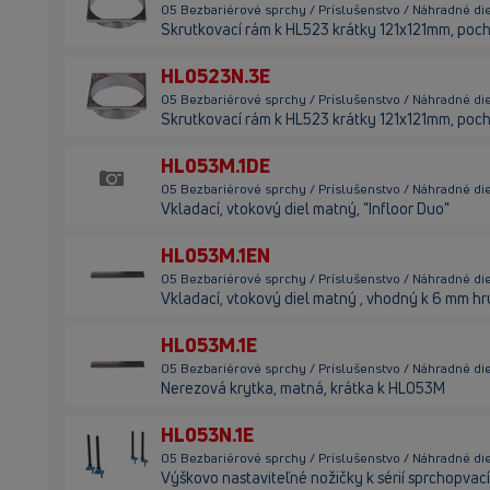
05 Bezbariérové sprchy / Príslušenstvo / Náhradné di
Skrutkovací rám k HL523 krátky 121x121mm, po
HL0523N.3E
05 Bezbariérové sprchy / Príslušenstvo / Náhradné di
Skrutkovací rám k HL523 krátky 121x121mm, po
HL053M.1DE
05 Bezbariérové sprchy / Príslušenstvo / Náhradné di
Vkladací, vtokový diel matný, "Infloor Duo"
HL053M.1EN
05 Bezbariérové sprchy / Príslušenstvo / Náhradné di
Vkladací, vtokový diel matný , vhodný k 6 mm 
HL053M.1E
05 Bezbariérové sprchy / Príslušenstvo / Náhradné di
Nerezová krytka, matná, krátka k HL053M
HL053N.1E
05 Bezbariérové sprchy / Príslušenstvo / Náhradné di
Výškovo nastaviteľné nožičky k sérií sprchopvací