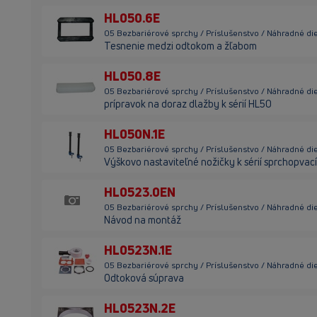
HL050.6E
05 Bezbariérové sprchy / Príslušenstvo / Náhradné di
Tesnenie medzi odtokom a žľabom
HL050.8E
05 Bezbariérové sprchy / Príslušenstvo / Náhradné di
prípravok na doraz dlažby k sérií HL50
HL050N.1E
05 Bezbariérové sprchy / Príslušenstvo / Náhradné di
Výškovo nastaviteľné nožičky k sérií sprchopvací
HL0523.0EN
05 Bezbariérové sprchy / Príslušenstvo / Náhradné d
Návod na montáž
HL0523N.1E
05 Bezbariérové sprchy / Príslušenstvo / Náhradné di
Odtoková súprava
HL0523N.2E