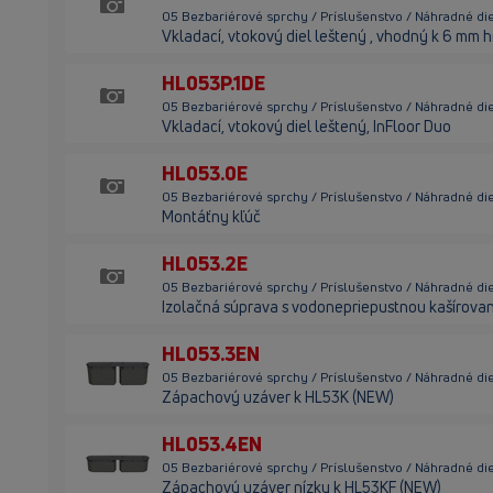
05 Bezbariérové sprchy / Príslušenstvo / Náhradné di
Vkladací, vtokový diel leštený , vhodný k 6 mm
HL053P.1DE
05 Bezbariérové sprchy / Príslušenstvo / Náhradné di
Vkladací, vtokový diel leštený, InFloor Duo
HL053.0E
05 Bezbariérové sprchy / Príslušenstvo / Náhradné di
Montáťny kľúč
HL053.2E
05 Bezbariérové sprchy / Príslušenstvo / Náhradné di
Izolačná súprava s vodonepriepustnou kašírovan
HL053.3EN
05 Bezbariérové sprchy / Príslušenstvo / Náhradné di
Zápachový uzáver k HL53K (NEW)
HL053.4EN
05 Bezbariérové sprchy / Príslušenstvo / Náhradné di
Zápachový uzáver nízky k HL53KF (NEW)