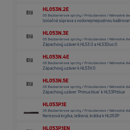
HL053N.2E
05 Bezbariérové sprchy / Príslušenstvo / Náhradné di
Izolačná súprava s vodonepriepustnou kašírovan
HL053N.3E
05 Bezbariérové sprchy / Príslušenstvo / Náhradné di
Zápachový uzáver k HL53.0 a HL53Duo.0
HL053N.4E
05 Bezbariérové sprchy / Príslušenstvo / Náhradné di
Zápachový uzáver k HL53V.0
HL053N.5E
05 Bezbariérové sprchy / Príslušenstvo / Náhradné di
Zápachový uzáver 'Primus blue' k HL53Prblue
HL053P.1E
05 Bezbariérové sprchy / Príslušenstvo / Náhradné die
Nerezová krytka, leštená, krátka k HL053P
HL053P.1EN