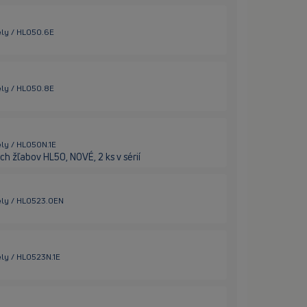
ely / HL050.6E
ely / HL050.8E
ely / HL050N.1E
ch žľabov HL50, NOVÉ, 2 ks v sérií
iely / HL0523.0EN
ely / HL0523N.1E