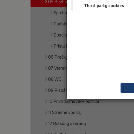
05 Bezbariérové sprchy
Third-party cookies
Sprchový žlab
Podlahové vpusty
Duschelemente
Príslušenstvo
06 Pračky a umývačky
07 Vetranie a klimatizácia
08 WC
09 Pisoáre
10 Privzdušnovače potrubí
11 Strešné vpusty
12 Balkóny a terasy