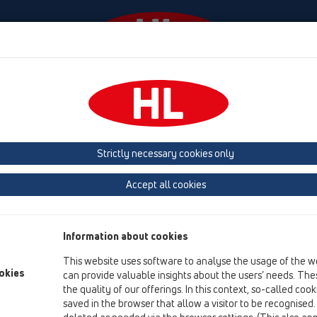
Diania
Firma
HL-House
Contact & Newsletter
prchy
Strictly necessary cookies only
Prehľad produktov
Accept all cookies
05 Bezbariérové sprchy
Sprchový žlab
Information about cookies
Podlahové vpusty
This website uses software to analyse the usage of the w
Duschelemente
okies
can provide valuable insights about the users’ needs. Thes
the quality of our offerings. In this context, so-called coo
Príslušenstvo
saved in the browser that allow a visitor to be recognised