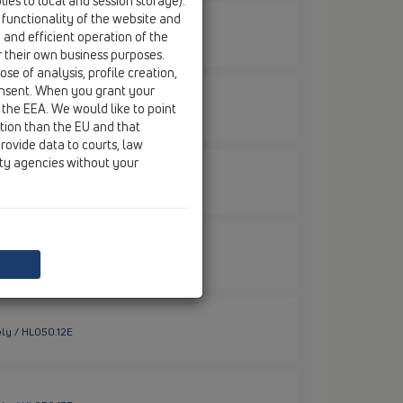
ies to local and session storage).
 functionality of the website and
e and efficient operation of the
ely / HL01087D
r their own business purposes.
se of analysis, profile creation,
onsent. When you grant your
 the EEA. We would like to point
iely / HL050.0EN
ction than the EU and that
rovide data to courts, law
ity agencies without your
ely / HL050.10E
ly / HL050.11E
ely / HL050.12E