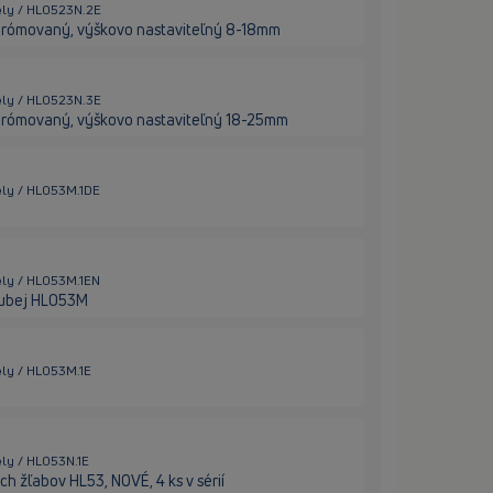
ely / HL0523N.2E
chrómovaný, výškovo nastaviteľný 8-18mm
ely / HL0523N.3E
chrómovaný, výškovo nastaviteľný 18-25mm
ely / HL053M.1DE
ely / HL053M.1EN
hrubej HL053M
ely / HL053M.1E
ely / HL053N.1E
ch žľabov HL53, NOVÉ, 4 ks v sérií