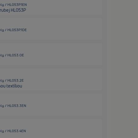
ely / HL053P.1EN
 hrubej HL053P
ely / HL053P.1DE
ely / HL053.0E
ely / HL053.2E
ou textíliou
ely / HL053.3EN
ely / HL053.4EN