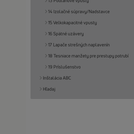
13 Podlahové vpusty
14 Izolačné súpravy/Nadstavce
15 Velkokapacitné vpusty
16 Spätné uzávery
17 Lapače strešných naplavenín
18 Tesniace manžety pre prestupy potrubí
19 Príslušenstvo
Inštalácia ABC
Hľadaj