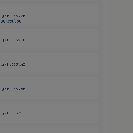
ely / HL053N.2E
ou textíliou
ely / HL053N.3E
ely / HL053N.4E
ely / HL053N.5E
ly / HL053P.1E