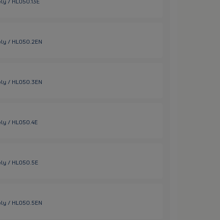
ely / HL050.13E
ely / HL050.2EN
ely / HL050.3EN
ely / HL050.4E
ely / HL050.5E
ely / HL050.5EN