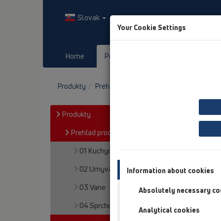
Slovak
Your Cookie Settings
Home
Produkty
Downloads
Produkty
Prehľad produktov
05 Bezbariérové s
Produkty
Prehľad produktov
01 Kuchyne
02 Umyvadlá
Information about cookies
03 Vane
Absolutely necessary co
04 Sprchovacie vaničky
Analytical cookies