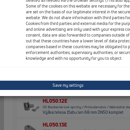
deleted as needed via the browser settings. (This also appl
HL01087D
Some of the cookies on this website are necessary for the
are set on the basis of our legitimate interest in the secur
05 Bezbariérové sprchy / Príslušenstvo / Náhradné di
Ventil so závitom
website. We do not share information with third parties fo
Cookies from third parties and external media for the purpo
HL050.0EN
and online advertising are only used with your express c
consent, data are also forwarded to companies outside of
05 Bezbariérové sprchy / Príslušenstvo / Náhradné d
out that these countries have a lower level of data prote
Zápachový uzáver DN50 NOVÝ komplet
companies based in these countries may be obligated to p
enforcement authorities, supervisory authorities, or secur
HL050.10E
knowledge and with no opportunity for you to object.
05 Bezbariérové sprchy / Príslušenstvo / Náhradné di
Zápachový uzáver nízky DN50 komplet
HL050.11E
05 Bezbariérové sprchy / Príslušenstvo / Náhradné die
Save my settings
Protizápachová vložka 30mm
HL050.12E
05 Bezbariérové sprchy / Príslušenstvo / Náhradné di
Výška telesa žľabu len 68 mm DN50 komplet
HL050.13E