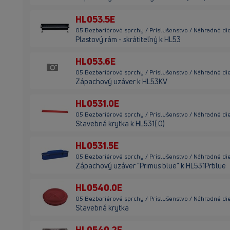
HL053.5E
05 Bezbariérové sprchy / Príslušenstvo / Náhradné di
Plastový rám - skrátiteľný k HL53
HL053.6E
05 Bezbariérové sprchy / Príslušenstvo / Náhradné di
Zápachový uzáver k HL53KV
HL0531.0E
05 Bezbariérové sprchy / Príslušenstvo / Náhradné di
Stavebná krytka k HL531(.0)
HL0531.5E
05 Bezbariérové sprchy / Príslušenstvo / Náhradné di
Zápachový uzáver "Primus blue" k HL531Prblue
HL0540.0E
05 Bezbariérové sprchy / Príslušenstvo / Náhradné di
Stavebná krytka
HL0540.2E