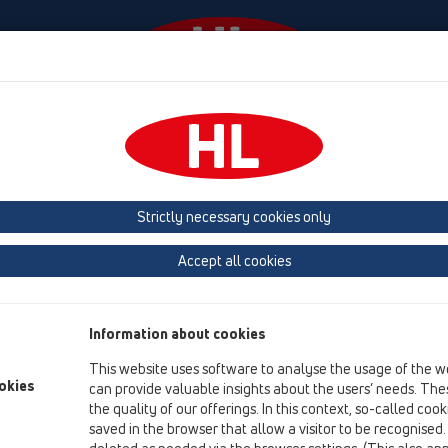
Събития
Фирма
HL-House
Contact & Newsle
ежности
Strictly necessary cookies only
преглед на продукта
Accept all cookies
19 Принадлежности
Продукти
Information about cookies
Принадлежности
This website uses software to analyse the usage of the w
okies
can provide valuable insights about the users’ needs. Thes
HL01016D
the quality of our offerings. In this context, so-called coo
19 Принадлежности / Принадлежности / Резервни 
saved in the browser that allow a visitor to be recognised
O-ринг DN40