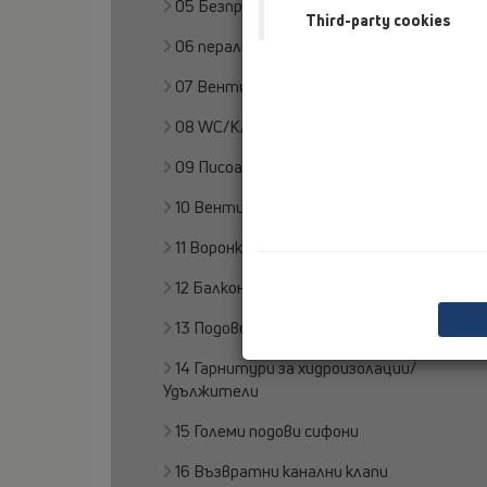
05 Безпрагови душ кабини
Third-party cookies
06 перални или съдомиячни машини
07 Вентилация и климатизация
08 WC/Клозети
09 Писоари
10 Вентилационни клапи
11 Воронки
12 Балкони и тераси
13 Подови сифони
14 Гарнитури за хидроизолации/
Удължители
15 Големи подови сифони
16 Възвратни канални клапи