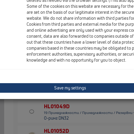
deleted as needed via the browser settings. (This also appl
Some of the cookies on this website are necessary for the
HL01017D
are set on the basis of our legitimate interest in the secur
19 Принадлежности / Принадлежности / Резервни 
website. We do not share information with third parties fo
O-ринг DN50
Cookies from third parties and external media for the purpo
and online advertising are only used with your express c
HL01027D
consent, data are also forwarded to companies outside of
19 Принадлежности / Принадлежности / Резервни 
out that these countries have a lower level of data prote
Уплътнител гумен DN50
companies based in these countries may be obligated to p
enforcement authorities, supervisory authorities, or secur
HL01028D
knowledge and with no opportunity for you to object.
19 Принадлежности / Принадлежности / Резервни 
Уплътнител гумен DN75
HL01029D
Save my settings
19 Принадлежности / Принадлежности / Резервни 
Уплътнител гумен DN110
HL01049D
19 Принадлежности / Принадлежности / Резервни 
O-ринг DN32
HL01052D