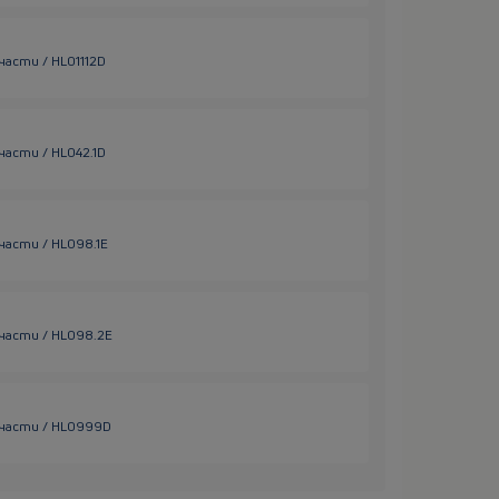
асти / HL01112D
асти / HL042.1D
части / HL098.1E
части / HL098.2E
 части / HL0999D