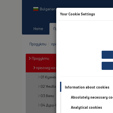
Bulgarian
Your Cookie Settings
Home
Продукти
Downloads
Продукти
преглед на продукта
19 Принадл
Продукти
преглед на продукта
01 Кухненски сифони
02 Умивалници в баня
Information about cookies
03 вани
Absolutely necessary co
04 Душ-кабини
Analytical cookies