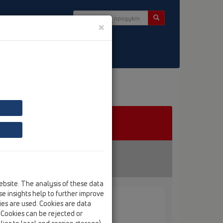
×
tter
ebsite. The analysis of these data
e insights help to further improve
kies are used. Cookies are data
части / HL01016D
. Cookies can be rejected or