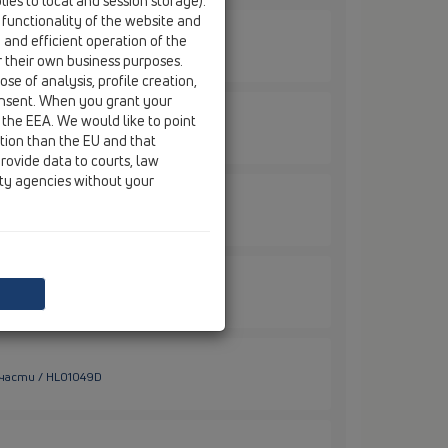
ies to local and session storage).
 functionality of the website and
e and efficient operation of the
части / HL01017D
r their own business purposes.
se of analysis, profile creation,
onsent. When you grant your
 the EEA. We would like to point
части / HL01027D
ction than the EU and that
rovide data to courts, law
ity agencies without your
части / HL01028D
части / HL01029D
части / HL01049D