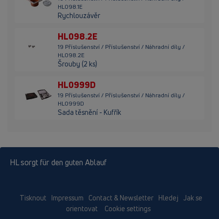
HL098.1E
Rychlouzávěr
HL098.2E
19 Příslušenství / Příslušenství / Náhradní díly /
HL098.2E
Šrouby (2 ks)
HL0999D
19 Příslušenství / Příslušenství / Náhradní díly /
HL0999D
Sada těsnění - Kufřík
HL sorgt für den guten Ablauf
Tisknout
Impressum
Contact & Newsletter
Hledej
Jak se
orientovat
Cookie settings