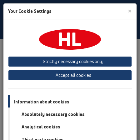
Toggle
×
Your Cookie Settings
Search
Czech
Toggle
Navigat
Produkty
přehled produktů
19 Příslušenství
Strictly necessary cookies only
přehled produktů
Accept all cookies
19 Příslušenství
Výrobky
Příslušenství
Information about cookies
Absolutely necessary cookies
HL01016D
19 Příslušenství / Příslušenství / Náhradní díly /
Analytical cookies
HL01016D
O-kroužek těsnění DN40
Third-party cookies