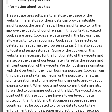
Information about cookies
HL01017D
19 Příslušenství / Příslušenství / Náhradní díly /
This website uses software to analyse the usage of the
HL01017D
website. The analysis of these data can provide valuable
O-kroužek těsnění DN50
insights about the users’ needs. These insights help to further
improve the quality of our offerings. In this context, so-called
HL01027D
cookies are used. Cookies are data saved in the browser that
19 Příslušenství / Příslušenství / Náhradní díly /
allow a visitor to be recognised. Cookies can be rejected or
HL01027D
deleted as needed via the browser settings. (This also applies
Pryžové lamelové těsnění DN50
to local and session storage). Some of the cookies on this
website are necessary for the functionality of the website and
HL01028D
are set on the basis of our legitimate interest in the secure and
19 Příslušenství / Příslušenství / Náhradní díly /
efficient operation of the website. We do not share information
HL01028D
with third parties for their own business purposes. Cookies from
Pryžové lamelové těsnění DN75
third parties and external media for the purpose of analysis,
profile creation, and online advertising are only used with your
HL01029D
express consent. When you grant your consent, data are also
19 Příslušenství / Příslušenství / Náhradní díly /
forwarded to companies outside of the EEA. We would like to
HL01029D
point out that these countries have a lower level of data
Pryžové lamelové těsnění DN110
protection than the EU and that companies based in these
countries may be obligated to provide data to courts, law
HL01049D
enforcement authorities, supervisory authorities, or security