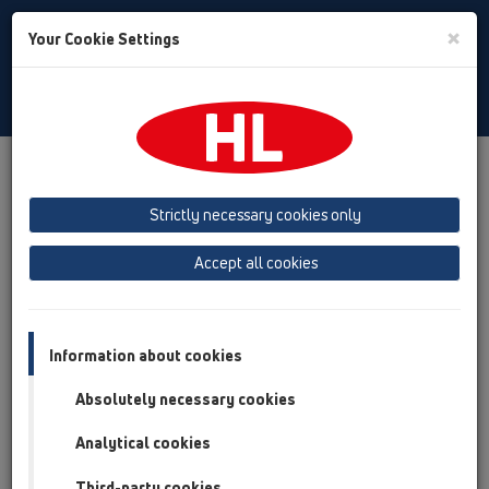
Toggle
×
Your Cookie Settings
Search
Slovak
Toggle
Navigat
Produkty
Prehľad produktov
19 Príslušenstvo
Strictly necessary cookies only
Prehľad produktov
Accept all cookies
19 Príslušenstvo
Produkty
Príslušenstvo
Information about cookies
Absolutely necessary cookies
HL01016D
19 Príslušenstvo / Príslušenstvo / Náhradné diely /
Analytical cookies
HL01016D
O-krúžok DN40
Third-party cookies