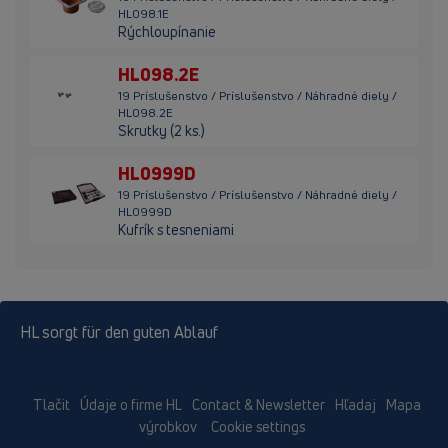
HL098.1E
Rýchloupínanie
HL098.2E
19 Príslušenstvo / Príslušenstvo / Náhradné diely /
HL098.2E
Skrutky (2 ks.)
HL0999D
19 Príslušenstvo / Príslušenstvo / Náhradné diely /
HL0999D
Kufrík s tesneniami
HL sorgt für den guten Ablauf
Tlačit
Údaje o firme HL
Contact & Newsletter
Hľadaj
Mapa
výrobkov
Cookie settings