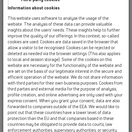
Information about cookies
HL01017D
19 Príslušenstvo / Príslušenstvo / Náhradné diely /
This website uses software to analyse the usage of the
HL01017D
website. The analysis of these data can provide valuable
O-krúžok DN50
insights about the users’ needs. These insights help to further
improve the quality of our offerings. In this context, so-called
HL01027D
cookies are used. Cookies are data saved in the browser that
19 Príslušenstvo / Príslušenstvo / Náhradné diely /
allow a visitor to be recognised. Cookies can be rejected or
HL01027D
deleted as needed via the browser settings. (This also applies
Gumenné nástrčkové tesnenie DN50
to local and session storage). Some of the cookies on this
website are necessary for the functionality of the website and
HL01028D
are set on the basis of our legitimate interest in the secure and
19 Príslušenstvo / Príslušenstvo / Náhradné diely /
efficient operation of the website. We do not share information
HL01028D
with third parties for their own business purposes. Cookies from
Gumenné nástrčkové tesnenie DN75
third parties and external media for the purpose of analysis,
profile creation, and online advertising are only used with your
HL01029D
express consent. When you grant your consent, data are also
19 Príslušenstvo / Príslušenstvo / Náhradné diely /
forwarded to companies outside of the EEA. We would like to
HL01029D
point out that these countries have a lower level of data
Gumenné nástrčkové tesnenie DN110
protection than the EU and that companies based in these
countries may be obligated to provide data to courts, law
HL01049D
enforcement authorities, supervisory authorities, or security