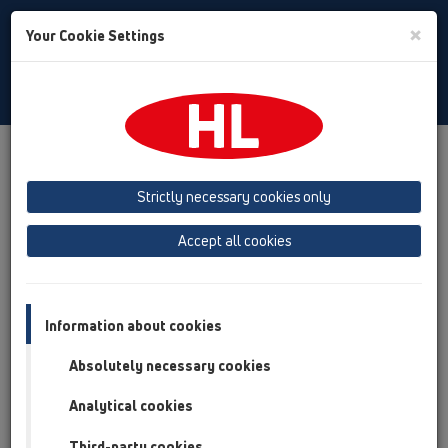
Toggle
×
Your Cookie Settings
Search
Italian
Toggle
Navigat
Prodotti
Panoramica del Prodotto
16 valvola antiriflusso
Strictly necessary cookies only
Panoramica del Prodotto
Accept all cookies
16 valvola antiriflusso
Prodotti
Accessori
Information about cookies
Absolutely necessary cookies
HL01031D
16 valvola antiriflusso / Accessori / Parti di ricambio
Analytical cookies
/ HL01031D
Guarnizione per valvola a clapet
Third-party cookies