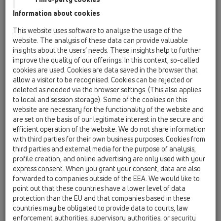
Information about cookies
HL01033D
16 valvola antiriflusso / Accessori / Parti di ricambio
This website uses software to analyse the usage of the
/ HL01033D
website. The analysis of these data can provide valuable
Guarnizione per valvola a clapet
insights about the users’ needs. These insights help to further
improve the quality of our offerings. In this context, so-called
HL01062D
cookies are used. Cookies are data saved in the browser that
16 valvola antiriflusso / Accessori / Parti di ricambio
allow a visitor to be recognised. Cookies can be rejected or
/ HL01062D
deleted as needed via the browser settings. (This also applies
Guarnizione a labbra DN50
to local and session storage). Some of the cookies on this
website are necessary for the functionality of the website and
HL01077D
are set on the basis of our legitimate interest in the secure and
16 valvola antiriflusso / Accessori / Parti di ricambio
efficient operation of the website. We do not share information
/ HL01077D
with third parties for their own business purposes. Cookies from
Nuova guarnizione per clapet
third parties and external media for the purpose of analysis,
profile creation, and online advertising are only used with your
HL01078D
express consent. When you grant your consent, data are also
16 valvola antiriflusso / Accessori / Parti di ricambio
forwarded to companies outside of the EEA. We would like to
/ HL01078D
point out that these countries have a lower level of data
Nuova guarnizione per coperchio valvole
protection than the EU and that companies based in these
antiriflusso
countries may be obligated to provide data to courts, law
enforcement authorities, supervisory authorities, or security