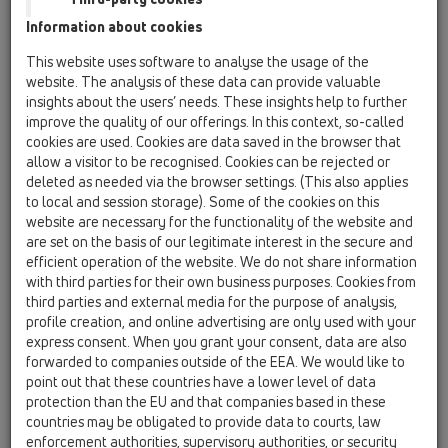
Information about cookies
HL01033D
16 Zawory zwrotne / Akcesoria / Części zamienne /
This website uses software to analyse the usage of the
HL01033D
website. The analysis of these data can provide valuable
Uszczelka klapy zwrotnej
insights about the users’ needs. These insights help to further
improve the quality of our offerings. In this context, so-called
HL01062D
cookies are used. Cookies are data saved in the browser that
16 Zawory zwrotne / Akcesoria / Części zamienne /
allow a visitor to be recognised. Cookies can be rejected or
HL01062D
deleted as needed via the browser settings. (This also applies
Uszczelka DN50
to local and session storage). Some of the cookies on this
website are necessary for the functionality of the website and
HL01077D
are set on the basis of our legitimate interest in the secure and
16 Zawory zwrotne / Akcesoria / Części zamienne /
efficient operation of the website. We do not share information
HL01077D
with third parties for their own business purposes. Cookies from
Uszczelka klapy
third parties and external media for the purpose of analysis,
profile creation, and online advertising are only used with your
HL01078D
express consent. When you grant your consent, data are also
16 Zawory zwrotne / Akcesoria / Części zamienne /
forwarded to companies outside of the EEA. We would like to
HL01078D
point out that these countries have a lower level of data
Uszczelka dekla
protection than the EU and that companies based in these
countries may be obligated to provide data to courts, law
HL01080D
enforcement authorities, supervisory authorities, or security