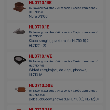
HL0710.13E
16 Zawory zwrotne / Akcesoria / Części zamienne /
HL0710.13E
Mufa DN160
HL0710.1E
16 Zawory zwrotne / Akcesoria / Części zamienne /
HL0710.1E
Klapa zamykająca stara dla HL710(.1)(.2),
HL712(.1)(.2)
HL0710.1VE
16 Zawory zwrotne / Akcesoria / Części zamienne /
HL0710.1VE
Wkład zamykający do klapy pionowej
HL710.1V
HL0710.30E
16 Zawory zwrotne / Akcesoria / Części zamienne /
HL0710.30E
Dekiel obudowy nowa dla HL710(.0); HL712(.0)
HL0710.31E