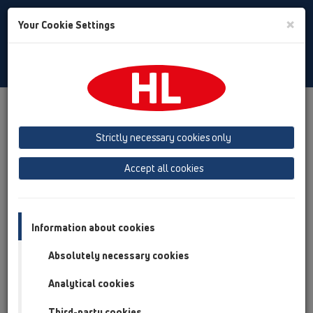
Toggle
×
Your Cookie Settings
Search
Polski
Toggle
Navigat
Produkty
Przegląd produktów
16 Zawory zwrotne
Strictly necessary cookies only
Przegląd produktów
Accept all cookies
16 Zawory zwrotne
Produkty
Akcesoria
Information about cookies
Absolutely necessary cookies
HL01031D
16 Zawory zwrotne / Akcesoria / Części zamienne /
Analytical cookies
HL01031D
Uszczelka klapy zwrotnej
Third-party cookies