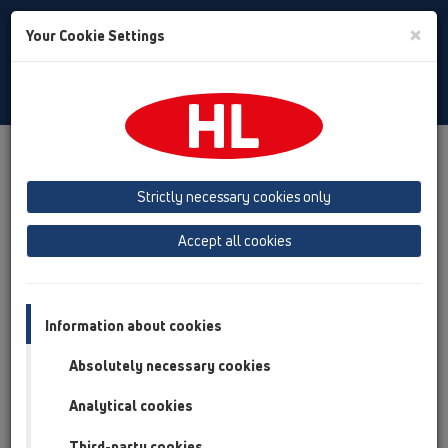
Toggle
×
Your Cookie Settings
Search
Russian
Toggle
Navigat
Продукты
Обзор продукта
16 Канализационные затворы
Strictly necessary cookies only
Обзор продукта
Accept all cookies
16 Канализационные затворы
Продукты
Information about cookies
Вспомогательные материалы/Противопожарная
Absolutely necessary cookies
защита
Analytical cookies
HL01031D
16 Канализационные затворы / Вспомогательные
Third-party cookies