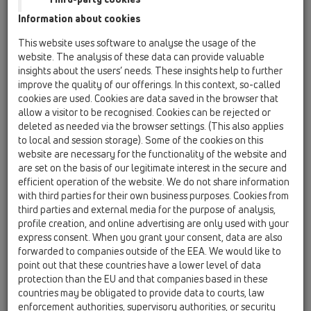
материалы/Противопожарная защита / Запасные
Information about cookies
детали / HL01031D
Уплотнительная прокладка для
This website uses software to analyse the usage of the
запахозапирающей заслонки
website. The analysis of these data can provide valuable
insights about the users’ needs. These insights help to further
HL01033D
improve the quality of our offerings. In this context, so-called
16 Канализационные затворы / Вспомогательные
cookies are used. Cookies are data saved in the browser that
материалы/Противопожарная защита / Запасные
allow a visitor to be recognised. Cookies can be rejected or
детали / HL01033D
deleted as needed via the browser settings. (This also applies
Уплотнительная прокладка для
to local and session storage). Some of the cookies on this
запахозапирающей заслонки
website are necessary for the functionality of the website and
are set on the basis of our legitimate interest in the secure and
HL01062D
efficient operation of the website. We do not share information
16 Канализационные затворы / Вспомогательные
with third parties for their own business purposes. Cookies from
материалы/Противопожарная защита / Запасные
third parties and external media for the purpose of analysis,
детали / HL01062D
Губчатая прокладка DN50
profile creation, and online advertising are only used with your
express consent. When you grant your consent, data are also
HL01077D
forwarded to companies outside of the EEA. We would like to
point out that these countries have a lower level of data
16 Канализационные затворы / Вспомогательные
protection than the EU and that companies based in these
материалы/Противопожарная защита / Запасные
детали / HL01077D
countries may be obligated to provide data to courts, law
Уплотнительная прокладка для
enforcement authorities, supervisory authorities, or security