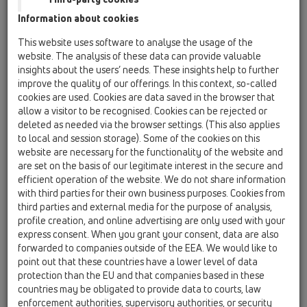
съществени данни на сградата са цифрово записани,
Information about cookies
комбинирани и свързани. Сградата е визуализирана -
както като виртуален сграден модел, така и
This website uses software to analyse the usage of the
геометрично (компютърен модел). Building Information
website. The analysis of these data can provide valuable
Modeling се използва както в строителната индустрия
insights about the users’ needs. These insights help to further
за строително проектиране и изпълнение, така също и в
improve the quality of our offerings. In this context, so-called
cookies are used. Cookies are data saved in the browser that
фасилити мениджмънт.
allow a visitor to be recognised. Cookies can be rejected or
Идеята зад всичко това:
deleted as needed via the browser settings. (This also applies
За сградата трябва да се дадат не само чертежи, но
to local and session storage). Some of the cookies on this
също така и информация за вложените продукти или
website are necessary for the functionality of the website and
are set on the basis of our legitimate interest in the secure and
продуктови групи. Общият резултат е цифров модел на
efficient operation of the website. We do not share information
строителния обект.
with third parties for their own business purposes. Cookies from
third parties and external media for the purpose of analysis,
Стандарти:
profile creation, and online advertising are only used with your
Междувременно по тази тема има някои стандарти за
express consent. When you grant your consent, data are also
BIM.
forwarded to companies outside of the EEA. We would like to
point out that these countries have a lower level of data
HL - Part?
protection than the EU and that companies based in these
HL предоставя на разположение данни за Revit.
countries may be obligated to provide data to courts, law
enforcement authorities, supervisory authorities, or security
След като регистрирате вашия e-mail адрес, можете да