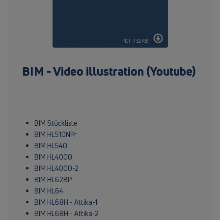
PDF 732KB
BIM - Video illustration (Youtube)
BIM Stückliste
BIM HL510NPr
BIM HL540
BIM HL4000
BIM HL4000-2
BIM HL62BP
BIM HL64
BIM HL68H - Attika-1
BIM HL68H - Attika-2