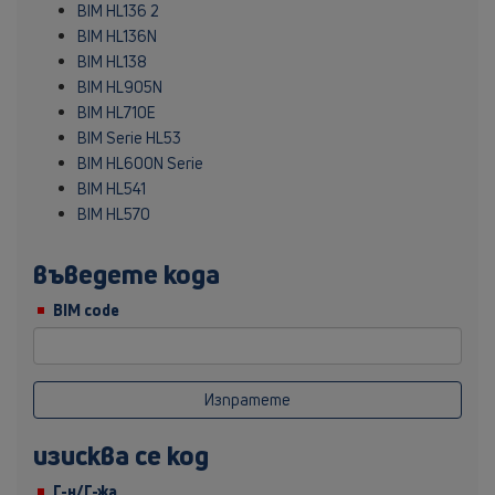
BIM HL136 2
BIM HL136N
BIM HL138
BIM HL905N
BIM HL710E
BIM Serie HL53
BIM HL600N Serie
BIM HL541
BIM HL570
въведете кода
BIM code
Изпратете
изисква се код
Г-н/Г-жа