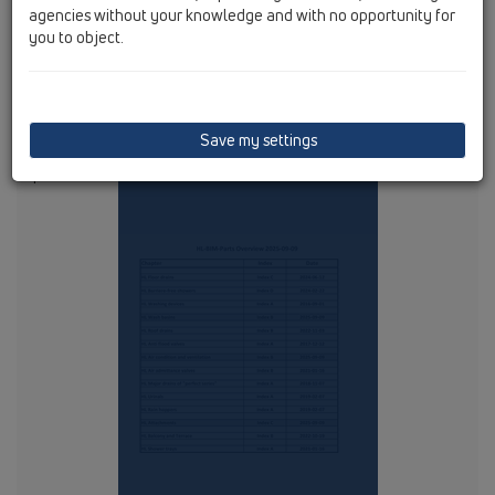
agencies without your knowledge and with no opportunity for
смъкнете данните, При разширяване или обновяване на
you to object.
базата данни, вие ще бъдете информирани
автоматично по e-mail
BIM-Maintypes
Save my settings
За тази версия, засега само следните Артикули са на
разположение: