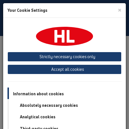
Toggle
×
Your Cookie Settings
Search
Russian
Toggle
Navigat
Downloads
BIM
Strictly necessary cookies only
Building Information
Accept all cookies
Modeling
Information about cookies
Информационное моделирование здания
Absolutely necessary cookies
Понятие «информационное моделирование здания» (англ.
BIM) описывает метод оптимизированного
Analytical cookies
проектирования, комплектации и эксплуатации здания с
Third-party cookies