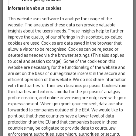
помощью компьютерного программного обеспечения. При
Information about cookies
этом в процессе проектирования происходит
комплексная обработка и сбор всей архитектурно-
This website uses software to analyse the usage of the
конструкторской, технологической, экономической и
website. The analysis of these data can provide valuable
иной информации о здании со всеми её взаимосвязями и
insights about the users’ needs. These insights help to further
зависимостями. Само здание визуализируется в виде
improve the quality of our offerings. In this context, so-called
cookies are used. Cookies are data saved in the browser that
виртуальной (компьютерной) модели. Технология BIM
allow a visitor to be recognised. Cookies can be rejected or
находит применение в строительстве для
deleted as needed via the browser settings. (This also applies
проектирования, выполнения строительных работ и для
to local and session storage). Some of the cookies on this
управления системами здания.
website are necessary for the functionality of the website and
are set on the basis of our legitimate interest in the secure and
Идея:
efficient operation of the website. We do not share information
Нужно не только получить чертежи здания, но и данные о
with third parties for their own business purposes. Cookies from
third parties and external media for the purpose of analysis,
заложенном продукте или группе продуктов. В итоге
profile creation, and online advertising are only used with your
получается цифровая модель проекта строительства.
express consent. When you grant your consent, data are also
forwarded to companies outside of the EEA. We would like to
Существуют нормы по информационному моделированию
point out that these countries have a lower level of data
зданий.
protection than the EU and that companies based in these
countries may be obligated to provide data to courts, law
Роль HL в этом процессе:
enforcement authorities, supervisory authorities, or security