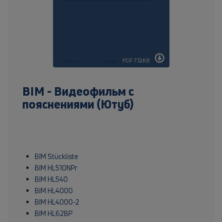
PDF 732KB
BIM - Видеофильм с
пояснениями (Ютуб)
BIM Stückliste
BIM HL510NPr
BIM HL540
BIM HL4000
BIM HL4000-2
BIM HL62BP