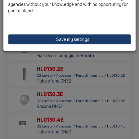
agencies without your knowledge and with no opportunity for
you to object.
HL35.0
02 Lavabi / Accessori / Parti di ricambio / HL35.0
Kit lavabi composto da piastra di montaggio
preforata HL44 e curva tecnica HL34
Save my settings
HL44
02 Lavabi / Accessori / Parti di ricambio / HL44
Piastra di monaggio preforata
HL0130.2E
02 Lavabi / Accessori / Parti di ricambio / HL0130.2E
Tubo sifone DN32
HL0130.3E
02 Lavabi / Accessori / Parti di ricambio / HL0130.3E
Rosone DN32
HL0130.4E
02 Lavabi / Accessori / Parti di ricambio / HL0130.4E
Tubo sifone DN40