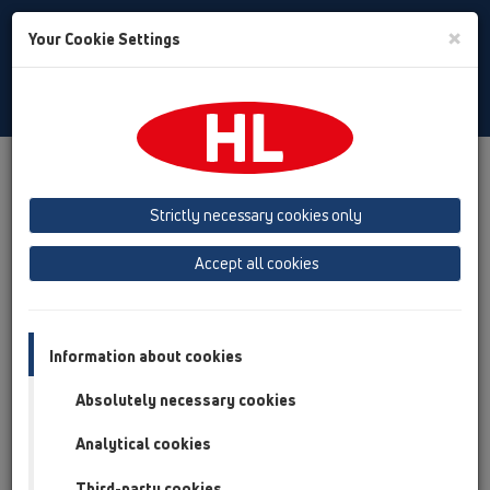
Toggle
×
Your Cookie Settings
Search
Italian
Toggle
Navigat
Prodotti
Panoramica del Prodotto
02 Lavabi
Strictly necessary cookies only
Panoramica del Prodotto
Accept all cookies
02 Lavabi
Prodotti
Accessori
Information about cookies
Absolutely necessary cookies
HL01001D
02 Lavabi / Accessori / Parti di ricambio / HL01001D
Analytical cookies
Guarnizione piatta 5/4'
Third-party cookies