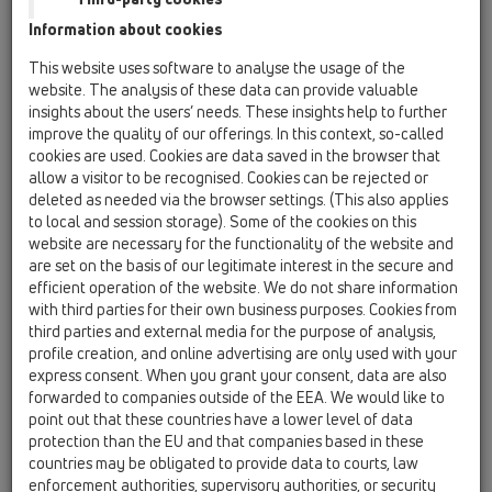
HL01007D
Information about cookies
02 Lavabi / Accessori / Parti di ricambio / HL01007D
Guarnizione a cuneo T30 bianca
This website uses software to analyse the usage of the
website. The analysis of these data can provide valuable
HL01069D
insights about the users’ needs. These insights help to further
02 Lavabi / Accessori / Parti di ricambio / HL01069D
improve the quality of our offerings. In this context, so-called
Guarnizione a cuneo K30 nera
cookies are used. Cookies are data saved in the browser that
allow a visitor to be recognised. Cookies can be rejected or
HL015.1.2E
deleted as needed via the browser settings. (This also applies
to local and session storage). Some of the cookies on this
02 Lavabi / Accessori / Parti di ricambio / HL015.1.2E
Tappo 5/4" con catena 48cm e portacatena
website are necessary for the functionality of the website and
are set on the basis of our legitimate interest in the secure and
HL034.1E
efficient operation of the website. We do not share information
with third parties for their own business purposes. Cookies from
02 Lavabi / Accessori / Parti di ricambio / HL034.1E
Tappo di protezione/prova
third parties and external media for the purpose of analysis,
profile creation, and online advertising are only used with your
HL35
express consent. When you grant your consent, data are also
forwarded to companies outside of the EEA. We would like to
02 Lavabi / Accessori / Parti di ricambio / HL35
point out that these countries have a lower level of data
Kit lavabi composto da piastra di montaggio
protection than the EU and that companies based in these
preforata HL44, curva tecnica HL34, doppi
countries may be obligated to provide data to courts, law
attacchi alimentazione acqua in ottone
enforcement authorities, supervisory authorities, or security
cromato, 2pz. HL42