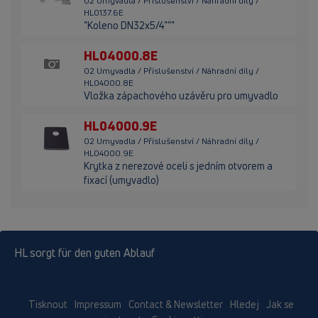
02 Umyvadla / Příslušenství / Náhradní díly /
HL0137.6E
"Koleno DN32x5/4"""
HL04000.8E
02 Umyvadla / Příslušenství / Náhradní díly /
HL04000.8E
Vložka zápachového uzávěru pro umyvadlo
HL04000.9E
02 Umyvadla / Příslušenství / Náhradní díly /
HL04000.9E
Krytka z nerezové oceli s jedním otvorem a
fixací (umyvadlo)
HL sorgt für den guten Ablauf
Tisknout
Impressum
Contact & Newsletter
Hledej
Jak se