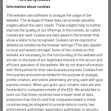
Information about cookies
HL01007D
02 Umyvadla / Příslušenství / Náhradní díly /
This website uses software to analyse the usage of the
HL01007D
website. The analysis of these data can provide valuable
Klínové těsnění T30
insights about the users’ needs. These insights help to further
improve the quality of our offerings. In this context, so-called
HL01069D
cookies are used. Cookies are data saved in the browser that
02 Umyvadla / Příslušenství / Náhradní díly /
allow a visitor to be recognised. Cookies can be rejected or
HL01069D
deleted as needed via the browser settings. (This also applies
Klínové těsnění K30 černé
to local and session storage). Some of the cookies on this
website are necessary for the functionality of the website and
HL015.1.2E
are set on the basis of our legitimate interest in the secure and
02 Umyvadla / Příslušenství / Náhradní díly /
efficient operation of the website. We do not share information
HL015.1.2E
with third parties for their own business purposes. Cookies from
Zátka 5/4" s řetízkem 48cm s připevněním
third parties and external media for the purpose of analysis,
profile creation, and online advertising are only used with your
HL034.1E
express consent. When you grant your consent, data are also
02 Umyvadla / Příslušenství / Náhradní díly /
forwarded to companies outside of the EEA. We would like to
HL034.1E
point out that these countries have a lower level of data
Stavební zátka
protection than the EU and that companies based in these
countries may be obligated to provide data to courts, law
HL35
enforcement authorities, supervisory authorities, or security