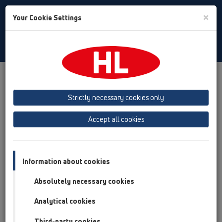
Toggle
×
Your Cookie Settings
Search
Czech
Toggle
Navigat
Produkty
přehled produktů
02 Umyvadla
Strictly necessary cookies only
přehled produktů
Accept all cookies
02 Umyvadla
Výrobky
Příslušenství
Information about cookies
Absolutely necessary cookies
HL01001D
02 Umyvadla / Příslušenství / Náhradní díly /
Analytical cookies
HL01001D
Ploché těsnění 5/4"
Third-party cookies