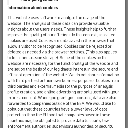
Плосък уплътнител 5/4"
Information about cookies
HL01007D
This website uses software to analyse the usage of the
02 Умивалници в баня / Принадлежности /
website. The analysis of these data can provide valuable
Резервни части / HL01007D
insights about the users’ needs. These insights help to further
Клинов уплътнител T30
improve the quality of our offerings. In this context, so-called
cookies are used. Cookies are data saved in the browser that
HL01069D
allow a visitor to be recognised. Cookies can be rejected or
02 Умивалници в баня / Принадлежности /
deleted as needed via the browser settings. (This also applies
Резервни части / HL01069D
to local and session storage). Some of the cookies on this
Уплътнител клинообразен K30 черен
website are necessary for the functionality of the website and
are set on the basis of our legitimate interest in the secure and
HL015.1.2E
efficient operation of the website. We do not share information
02 Умивалници в баня / Принадлежности /
with third parties for their own business purposes. Cookies from
Резервни части / HL015.1.2E
third parties and external media for the purpose of analysis,
Верижка с държач
profile creation, and online advertising are only used with your
express consent. When you grant your consent, data are also
HL034.1E
forwarded to companies outside of the EEA. We would like to
02 Умивалници в баня / Принадлежности /
point out that these countries have a lower level of data
Резервни части / HL034.1E
protection than the EU and that companies based in these
Защитен капак при монтажа
countries may be obligated to provide data to courts, law
enforcement authorities, supervisory authorities, or security