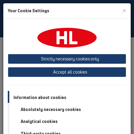
Toggle
×
Your Cookie Settings
Search
Bulgarian
Toggle
Navigat
Продукти
преглед на продукта
02 Умивалници в баня
Strictly necessary cookies only
преглед на продукта
Accept all cookies
02 Умивалници в баня
Продукти
Information about cookies
Принадлежности
Absolutely necessary cookies
HL01001D
Analytical cookies
02 Умивалници в баня / Принадлежности /
Резервни части / HL01001D
Third-party cookies