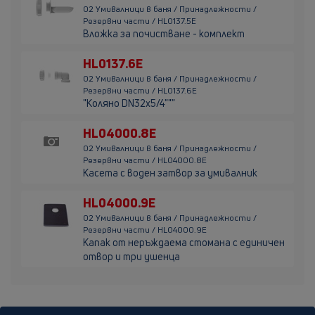
02 Умивалници в баня / Принадлежности /
Резервни части / HL0137.5E
Вложка за почистване - комплект
HL0137.6E
02 Умивалници в баня / Принадлежности /
Резервни части / HL0137.6E
"Коляно DN32x5/4"""
HL04000.8E
02 Умивалници в баня / Принадлежности /
Резервни части / HL04000.8E
Касета с воден затвор за умивалник
HL04000.9E
02 Умивалници в баня / Принадлежности /
Резервни части / HL04000.9E
Капак от неръждаема стомана с единичен
отвор и три ушенца