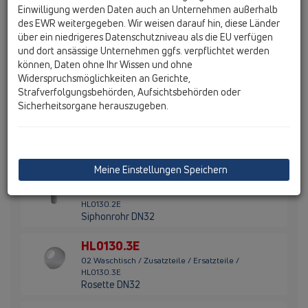
2 Stk. HL42
Einwilligung werden Daten auch an Unternehmen außerhalb
des EWR weitergegeben. Wir weisen darauf hin, diese Länder
HL35.0
über ein niedrigeres Datenschutzniveau als die EU verfügen
und dort ansässige Unternehmen ggfs. verpflichtet werden
02 Waschtisch / Zusatzteile / Ersatzteile / HL35.0
können, Daten ohne Ihr Wissen und ohne
Waschtischanschlusskombination bestehend
Widerspruchsmöglichkeiten an Gerichte,
aus HL34 und HL44
Strafverfolgungsbehörden, Aufsichtsbehörden oder
Sicherheitsorgane herauszugeben.
HL44
02 Waschtisch / Zusatzteile / Ersatzteile / HL44
Montageplatte mit Lochraster und
Befestigungsschrauben
Meine Einstellungen Speichern
HL0130.2E
02 Waschtisch / Zusatzteile / Ersatzteile /
HL0130.2E
Siphonrohr DN32
HL0130.3E
02 Waschtisch / Zusatzteile / Ersatzteile /
HL0130.3E
Rosette DN32