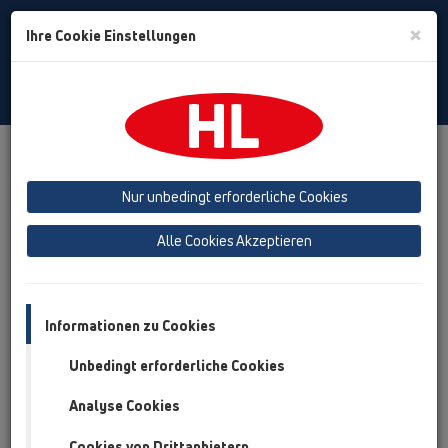
Toggle
×
Ihre Cookie Einstellungen
Search
German
Toggle
Navigat
Produkte
Produktübersicht
02 Waschtisch
Nur unbedingt erforderliche Cookies
Produktübersicht
Alle Cookies Akzeptieren
02 Waschtisch
Produkte
Zusatzteile
Informationen zu Cookies
Unbedingt erforderliche Cookies
HL01001D
02 Waschtisch / Zusatzteile / Ersatzteile / HL01001D
Analyse Cookies
Flachdichtung 5/4"
Cookies von Drittanbietern