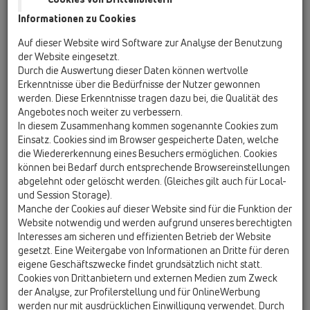
HL01007D
Informationen zu Cookies
02 Waschtisch / Zusatzteile / Ersatzteile / HL01007D
Keildichtung T30
Auf dieser Website wird Software zur Analyse der Benutzung
der Website eingesetzt.
HL01069D
Durch die Auswertung dieser Daten können wertvolle
02 Waschtisch / Zusatzteile / Ersatzteile /
Erkenntnisse über die Bedürfnisse der Nutzer gewonnen
HL01069D
werden. Diese Erkenntnisse tragen dazu bei, die Qualität des
Keildichtung K30 schwarz
Angebotes noch weiter zu verbessern.
In diesem Zusammenhang kommen sogenannte Cookies zum
HL015.1.2E
Einsatz. Cookies sind im Browser gespeicherte Daten, welche
02 Waschtisch / Zusatzteile / Ersatzteile / HL015.1.2E
die Wiedererkennung eines Besuchers ermöglichen. Cookies
Ventilstopfen 5/4" mit Kette 48 cm und
können bei Bedarf durch entsprechende Browsereinstellungen
Kettenhalter
abgelehnt oder gelöscht werden. (Gleiches gilt auch für Local-
und Session Storage).
HL034.1E
Manche der Cookies auf dieser Website sind für die Funktion der
02 Waschtisch / Zusatzteile / Ersatzteile / HL034.1E
Website notwendig und werden aufgrund unseres berechtigten
Baustopfen
Interesses am sicheren und effizienten Betrieb der Website
gesetzt. Eine Weitergabe von Informationen an Dritte für deren
HL35
eigene Geschäftszwecke findet grundsätzlich nicht statt.
Cookies von Drittanbietern und externen Medien zum Zweck
02 Waschtisch / Zusatzteile / Ersatzteile / HL35
Waschtischanschlusskombination bestehend
der Analyse, zur Profilerstellung und für OnlineWerbung
aus HL34, HL44, 2 Messing-Wandscheiben und
werden nur mit ausdrücklichen Einwilligung verwendet. Durch