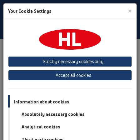
Toggle
×
Your Cookie Settings
Search
Russian
Toggle
Navigat
Фирма
О фирме HL
Strictly necessary cookies only
HL - история успеха!
Accept all cookies
Information about cookies
Absolutely necessary cookies
Analytical cookies
Third-party cookies