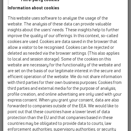
Information about cookies
Австрийский семейный
This website uses software to analyse the usage of the
website. The analysis of these data can provide valuable
бизнес обеспечивает
insights about the users’ needs. These insights help to further
improve the quality of our offerings. In this context, so-called
бесперебойный слив с
cookies are used. Cookies are data saved in the browser that
allow a visitor to be recognised. Cookies can be rejected or
1950 года.
deleted as needed via the browser settings. (This also applies
to local and session storage). Some of the cookies on this
website are necessary for the functionality of the website and
are set on the basis of our legitimate interest in the secure and
Надежный партнер для монтажников,
efficient operation of the website. We do not share information
проектировщиков, архитекторов и оптовиков.
with third parties for their own business purposes. Cookies from
third parties and external media for the purpose of analysis,
В 1950 году два амбициозных молодых человека -
profile creation, and online advertising are only used with your
Леопольд Хуттерер и Виктор Лехнер - основали новую
express consent. When you grant your consent, data are also
компанию с целью добиться успеха в новом бизнесе. Их
forwarded to companies outside of the EEA. We would like to
техническая и коммерческая квалификация позволила им
point out that these countries have a lower level of data
создать предприятие, выпускающее изделия из свинца
protection than the EU and that companies based in these
для систем водоотведения и химической
countries may be obligated to provide data to courts, law
enforcement authorities, supervisory authorities, or security
промышленности.