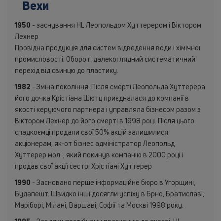
Вехи
1950
- заснування HL Леопольдом Хуттерером і Віктором
Лехнер
Провідна продукція для систем відведення води і хімічної
промисловості. Оборот: далекоглядний систематичний
перехід від свинцю до пластику.
1982
- Зміна покоління. Після смерті Леопольда Хуттерера
його дочка Крістіана Шютц приєдналася до компанії в
якості керуючого партнера і управляла бізнесом разом з
Віктором Лехнер до його смерті в 1998 році. Після цього
спадкоємці продали свої 50% акцій залишилися
акціонерам, як-от бізнес адміністратор Леопольд
Хуттерер мол. , який покинув компанію в 2000 році і
продав свої акції сестрі Хрістіані Хуттерер
1990
- Засновано перше інформаційне бюро в Угорщині,
Будапешт. Швидко інші досягли успіху в Брно, Братиславі,
Маріборі, Мілані, Варшаві, Софії та Москві 1998 року.