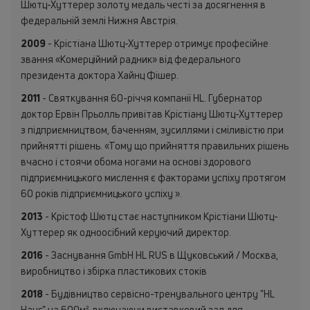
Шютц-Хуттерер золоту медаль честі за досягнення в
федеральній землі Нижня Австрія.
2009
- Крістіана Шютц-Хуттерер отримує професійне
звання «Комерційний радник» від федерального
президента доктора Хайнц Фішер.
2011
- Святкування 60-річчя компанії HL. Губернатор
доктор Ервін Прьолль привітав Крістіану Шютц-Хуттерер
з підприємництвом, баченням, зусиллями і сміливістю при
прийнятті рішень. «Тому що прийняття правильних рішень
вчасно і стоячи обома ногами на основі здорового
підприємницького мислення є факторами успіху протягом
60 років підприємницького успіху ».
2013
- Крістоф Шютц стає наступником Крістіани Шютц-
Хуттерер як одноосібний керуючий директор.
2016
- Заснування GmbH HL RUS в Щуковський / Москва,
виробництво і збірка пластикових стоків
2018
- Будівництво сервісно-тренувального центру "HL
Haus" на 600м², включаючи виставковий зал для