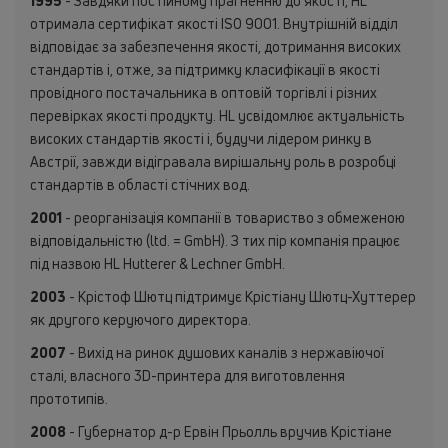
1995
- Завдяки постійному прагненню до якості, HL
отримала сертифікат якості ISO 9001. Внутрішній відділ
відповідає за забезпечення якості, дотримання високих
стандартів і, отже, за підтримку класифікації в якості
провідного постачальника в оптовій торгівлі і різних
перевірках якості продукту. HL усвідомлює актуальність
високих стандартів якості і, будучи лідером ринку в
Австрії, завжди відігравала вирішальну роль в розробці
стандартів в області стічних вод.
2001
- реорганізація компанії в товариство з обмеженою
відповідальністю (ltd. = GmbH). З тих пір компанія працює
під назвою HL Hutterer & Lechner GmbH.
2003
- Крістоф Шютц підтримує Крістіану Шютц-Хуттерер
як другого керуючого директора.
2007
- Вихід на ринок душових каналів з нержавіючої
сталі, власного 3D-принтера для виготовлення
прототипів.
2008
- Губернатор д-р Ервін Прьолль вручив Крістіане