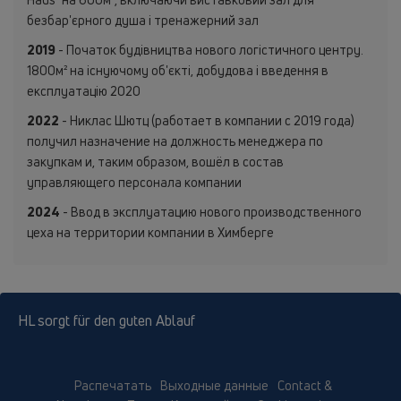
безбар'єрного душа і тренажерний зал
2019
- Початок будівництва нового логістичного центру.
1800м² на існуючому об'єкті, добудова і введення в
експлуатацію 2020
2022
- Никлас Шютц (работает в компании с 2019 года)
получил назначение на должность менеджера по
закупкам и, таким образом, вошёл в состав
управляющего персонала компании
2024
- Ввод в эксплуатацию нового производственного
цеха на территории компании в Химберге
HL sorgt für den guten Ablauf
Распечатать
Выходные данные
Contact &