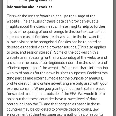
из канализации в жилых помещениях, навсегда останется
в прошлом.
Information about cookies
This website uses software to analyse the usage of the
Конструкция:
website. The analysis of these data can provide valuable
insights about the users’ needs. These insights help to further
Сифон для трапов - "Primus" состоит из двух частей:
improve the quality of our offerings. In this context, so-called
корпус сифона с приемным патрубком по центру, который
cookies are used. Cookies are data saved in the browser that
неподвижно закрепляется в трапе, и верхнего элемента,
allow a visitor to be recognised. Cookies can be rejected or
deleted as needed via the browser settings. (This also applies
который является поплавком с идеально плоской
to local and session storage). Some of the cookies on this
внутренней поверхностью.
website are necessary for the functionality of the website and
are set on the basis of our legitimate interest in the secure and
Способ действия:
efficient operation of the website. We do not share information
with third parties for their own business purposes. Cookies from
При протекании воды через трап,
third parties and external media for the purpose of analysis,
сифон "Primus" действует как
profile creation, and online advertising are only used with your
обычный гидрозатвор: поплавок
express consent. When you grant your consent, data are also
forwarded to companies outside of the EEA. We would like to
всплывает в крайнее верхнее
point out that these countries have a lower level of data
положение и не препятствует
protection than the EU and that companies based in these
протоку воды через патрубок
countries may be obligated to provide data to courts, law
корпуса сифона.
enforcement authorities, supervisory authorities, or security