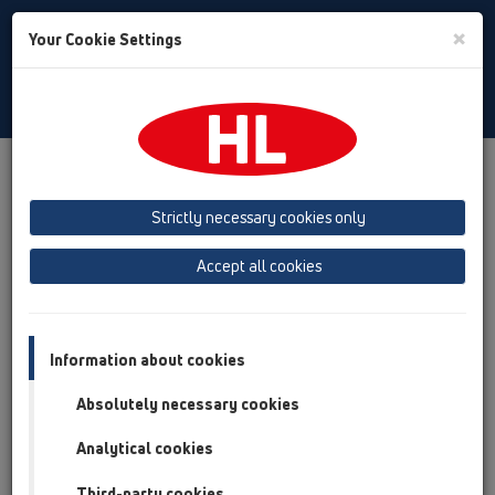
Toggle
×
Your Cookie Settings
Search
Russian
Toggle
Navigat
Продукты
Обзор продукта
11 Кровельные воронки
Strictly necessary cookies only
Обзор продукта
Accept all cookies
11 Кровельные воронки
Продукты
Вспомогательные материалы/Противопожарная
Information about cookies
защита
Absolutely necessary cookies
HL870
Analytical cookies
11 Кровельные воронки / Вспомогательные
материалы/Противопожарная защита /
Third-party cookies