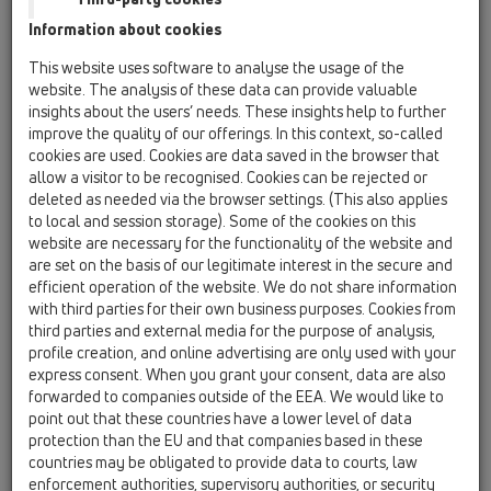
Противопажарные детали / HL870
Information about cookies
Противопожарная муфта для трапов
серии HL317 диаметром 110 мм предел
This website uses software to analyse the usage of the
огнестойкости EI 90 и кровельных воронок
website. The analysis of these data can provide valuable
серии HL62 диаметром 110 мм предел
insights about the users’ needs. These insights help to further
огнестойкости EI 45.
improve the quality of our offerings. In this context, so-called
cookies are used. Cookies are data saved in the browser that
HL603/1
allow a visitor to be recognised. Cookies can be rejected or
11 Кровельные воронки / Вспомогательные
deleted as needed via the browser settings. (This also applies
материалы/Противопожарная защита / Pipe odour
to local and session storage). Some of the cookies on this
trap / HL603/1
website are necessary for the functionality of the website and
Механическое запахозапирающее
are set on the basis of our legitimate interest in the secure and
устройство DN110 для монтажа на
efficient operation of the website. We do not share information
ливнестоках.
with third parties for their own business purposes. Cookies from
third parties and external media for the purpose of analysis,
HL603/5
profile creation, and online advertising are only used with your
11 Кровельные воронки / Вспомогательные
express consent. When you grant your consent, data are also
материалы/Противопожарная защита / Pipe odour
forwarded to companies outside of the EEA. We would like to
trap / HL603/5
Механическое запахозапирающее
point out that these countries have a lower level of data
устройство DN160 для монтажа на
protection than the EU and that companies based in these
ливнестоках.
countries may be obligated to provide data to courts, law
enforcement authorities, supervisory authorities, or security