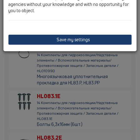
agencies without your knowledge and with no opportunity for
HL01092D
you to object.
14 Комплекты для гидроизоляции/Надставные
элементы / Вспомогательные материалы/
Противопожарная защита / Запасные детали /
HL01092D
Резиновая губчатая прокладка 202х218х6
Save my settings
HL01099D
14 Комплекты для гидроизоляции/Надставные
элементы / Вспомогательные материалы/
Противопожарная защита / Запасные детали /
HL01099D
Многоязычковая уплотнительная
прокладка для HL83.P, HL83.PP
HL083.1E
14 Комплекты для гидроизоляции/Надставные
элементы / Вспомогательные материалы/
Противопожарная защита / Запасные детали /
HL083.1E
Болты 6,3х16мм (6шт.)
HL083.2E