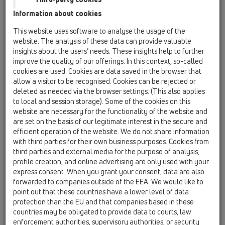
HL01023D
Information about cookies
14 Комплекты для гидроизоляции/Надставные
элементы / Вспомогательные материалы/
This website uses software to analyse the usage of the
Противопожарная защита / Запасные детали /
website. The analysis of these data can provide valuable
HL01023D
Губчатая прокладка 180х6мм
insights about the users’ needs. These insights help to further
improve the quality of our offerings. In this context, so-called
HL01058D
cookies are used. Cookies are data saved in the browser that
allow a visitor to be recognised. Cookies can be rejected or
14 Комплекты для гидроизоляции/Надставные
deleted as needed via the browser settings. (This also applies
элементы / Вспомогательные материалы/
Противопожарная защита / Запасные детали /
to local and session storage). Some of the cookies on this
HL01058D
website are necessary for the functionality of the website and
Уплотнительная прокладка, защищающая
are set on the basis of our legitimate interest in the secure and
от обратного потока воды, для фланца из
efficient operation of the website. We do not share information
нержавеющей стали 220х155мм
with third parties for their own business purposes. Cookies from
third parties and external media for the purpose of analysis,
HL01059D
profile creation, and online advertising are only used with your
14 Комплекты для гидроизоляции/Надставные
express consent. When you grant your consent, data are also
элементы / Вспомогательные материалы/
forwarded to companies outside of the EEA. We would like to
Противопожарная защита / Запасные детали /
point out that these countries have a lower level of data
HL01059D
protection than the EU and that companies based in these
Уплотнительная прокладка, защищающая
countries may be obligated to provide data to courts, law
от обратного потока воды, 172х145мм
enforcement authorities, supervisory authorities, or security