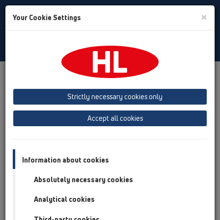
Toggle
×
Your Cookie Settings
Search
Russian
Toggle
Navigat
Продукты
Обзор продукта
14 Комплекты для гидроизоляции/Надставные
Strictly necessary cookies only
элементы
Accept all cookies
Обзор продукта
14 Комплекты для гидроизоляции/Надставные
элементы
Information about cookies
Продукты
Absolutely necessary cookies
Вспомогательные материалы/Противопожарная
защита
Analytical cookies
Third-party cookies