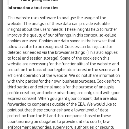
Serie için
Information about cookies
HL603/1
This website uses software to analyse the usage of the
11 Çatı Süzgeçleri / Aksanlar / Pipe odour trap /
website. The analysis of these data can provide valuable
HL603/1
insights about the users’ needs. These insights help to further
Koku Önleyici Çek Valf DN110
improve the quality of our offerings. In this context, so-called
cookies are used. Cookies are data saved in the browser that
HL603/5
allow a visitor to be recognised. Cookies can be rejected or
11 Çatı Süzgeçleri / Aksanlar / Pipe odour trap /
deleted as needed via the browser settings. (This also applies
HL603/5
to local and session storage). Some of the cookies on this
Koku Önleyici Çek Valf DN160
website are necessary for the functionality of the website and
are set on the basis of our legitimate interest in the secure and
HL01020D
efficient operation of the website. We do not share information
11 Çatı Süzgeçleri / Aksanlar / Içerik / HL01020D
with third parties for their own business purposes. Cookies from
Dudak Conta DN125
third parties and external media for the purpose of analysis,
profile creation, and online advertising are only used with your
HL060.1E
express consent. When you grant your consent, data are also
11 Çatı Süzgeçleri / Aksanlar / Içerik / HL060.1E
forwarded to companies outside of the EEA. We would like to
SuperDrain Yaprak Tutucu
point out that these countries have a lower level of data
protection than the EU and that companies based in these
HL062.1E
countries may be obligated to provide data to courts, law
11 Çatı Süzgeçleri / Aksanlar / Içerik / HL062.1E
enforcement authorities, supervisory authorities, or security