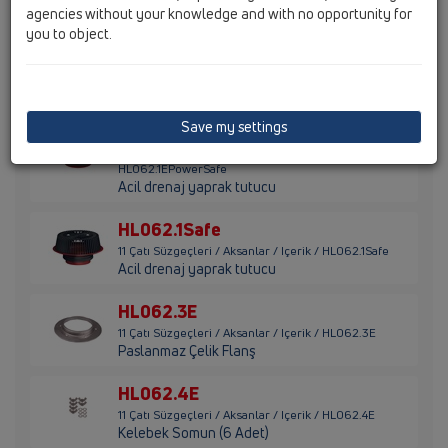
Yaprak Tutucu
agencies without your knowledge and with no opportunity for
you to object.
HL062.1EPower
11 Çatı Süzgeçleri / Aksanlar / Içerik / HL062.1EPower
Yaprak tutucu
Save my settings
HL062.1EPowerSafe
11 Çatı Süzgeçleri / Aksanlar / Içerik /
HL062.1EPowerSafe
Acil drenaj yaprak tutucu
HL062.1Safe
11 Çatı Süzgeçleri / Aksanlar / Içerik / HL062.1Safe
Acil drenaj yaprak tutucu
HL062.3E
11 Çatı Süzgeçleri / Aksanlar / Içerik / HL062.3E
Paslanmaz Çelik Flanş
HL062.4E
11 Çatı Süzgeçleri / Aksanlar / Içerik / HL062.4E
Kelebek Somun (6 Adet)