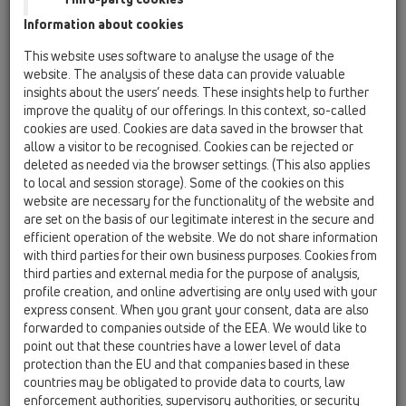
детали / HL01056D
Information about cookies
О-кольцо 180х6мм
This website uses software to analyse the usage of the
HL0605.1E
website. The analysis of these data can provide valuable
15 Дворовые трапы / Вспомогательные
insights about the users’ needs. These insights help to further
материалы/Противопожарная защита / Запасные
improve the quality of our offerings. In this context, so-called
детали / HL0605.1E
cookies are used. Cookies are data saved in the browser that
Решетка для сливного отверстия из
allow a visitor to be recognised. Cookies can be rejected or
пластмассы 226х226мм
deleted as needed via the browser settings. (This also applies
to local and session storage). Some of the cookies on this
HL0605.2E
website are necessary for the functionality of the website and
15 Дворовые трапы / Вспомогательные
are set on the basis of our legitimate interest in the secure and
материалы/Противопожарная защита / Запасные
efficient operation of the website. We do not share information
детали / HL0605.2E
Вкладыш водяного затвора комплектный
with third parties for their own business purposes. Cookies from
third parties and external media for the purpose of analysis,
HL0605.3E
profile creation, and online advertising are only used with your
express consent. When you grant your consent, data are also
15 Дворовые трапы / Вспомогательные
forwarded to companies outside of the EEA. We would like to
материалы/Противопожарная защита / Запасные
детали / HL0605.3E
point out that these countries have a lower level of data
Решетка для сливного отверстия
protection than the EU and that companies based in these
нержавеющая сталь 226х226мм с
countries may be obligated to provide data to courts, law
промежуточной деталью
enforcement authorities, supervisory authorities, or security