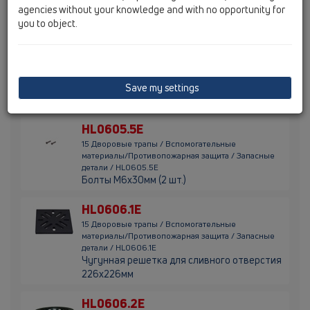
agencies without your knowledge and with no opportunity for
HL0605.4E
you to object.
15 Дворовые трапы / Вспомогательные
материалы/Противопожарная защита / Запасные
детали / HL0605.4E
Решетка для сливного отверстия (V4A)
нержавеющая сталь 226х226мм с
Save my settings
промежуточной деталью
HL0605.5E
15 Дворовые трапы / Вспомогательные
материалы/Противопожарная защита / Запасные
детали / HL0605.5E
Болты М6х30мм (2 шт.)
HL0606.1E
15 Дворовые трапы / Вспомогательные
материалы/Противопожарная защита / Запасные
детали / HL0606.1E
Чугунная решетка для сливного отверстия
226х226мм
HL0606.2E