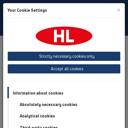
Toggle
×
Your Cookie Settings
Search
Russian
Toggle
Navigat
Продукты
Обзор продукта
15 Дворовые трапы
Strictly necessary cookies only
Обзор продукта
Accept all cookies
15 Дворовые трапы
Продукты
Вспомогательные материалы/Противопожарная
Information about cookies
защита
Absolutely necessary cookies
HL01056D
Analytical cookies
15 Дворовые трапы / Вспомогательные
материалы/Противопожарная защита / Запасные
Third-party cookies